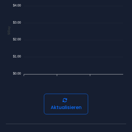
$4.00
$3.00
$/Day
$2.00
$1.00
$0.00
Aktualisieren