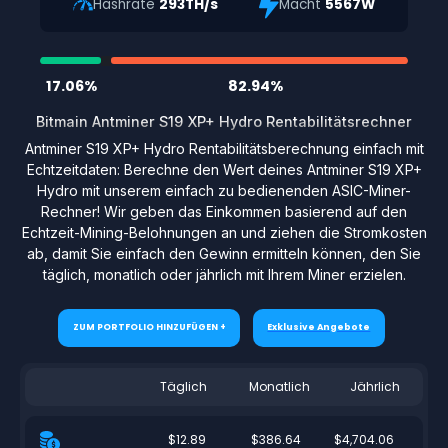
Hashrate
293TH/s
Macht
5567W
17.06%
82.94%
Bitmain Antminer S19 XP+ Hydro Rentabilitätsrechner
Antminer S19 XP+ Hydro Rentabilitätsberechnung einfach mit
Echtzeitdaten: Berechne den Wert deines Antminer S19 XP+
Hydro mit unserem einfach zu bedienenden ASIC-Miner-
Rechner! Wir geben das Einkommen basierend auf den
Echtzeit-Mining-Belohnungen an und ziehen die Stromkosten
ab, damit Sie einfach den Gewinn ermitteln können, den Sie
täglich, monatlich oder jährlich mit Ihrem Miner erzielen.
ZUM PORTFOLIO HINZUFÜGEN +
Exklusive Angebote
Täglich
Monatlich
Jährlich
$12.89
$386.64
$4,704.06