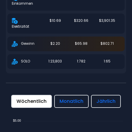
Einkommen
$10.69
$320.66
$3,901.35
Elektrizität
$2.20
$65.98
$802.71
Gewinn
1:23,803
1:782
1:65
SOLO
Wöchentlich
Monatlich
Jährlich
$5.00