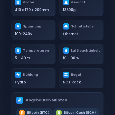
Größe
Gewicht
410 x 170 x 209mm
13500g
Spannung
Schnittstelle
100-240V
Ethernet
Temperaturen
Luftfeuchtigkeit
5 - 40 °C
10 - 90 %
Kühlung
Regal
Hydro
NOT Rack
Abgebauten Münzen
Bitcoin (BTC)
Bitcoin Cash (BCH)