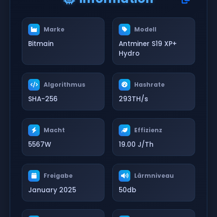
Marke
Modell
Bitmain
Antminer S19 XP+
Hydro
Algorithmus
Hashrate
SHA-256
293TH/s
Macht
Effizienz
5567W
19.00 J/Th
Freigabe
Lärmniveau
January 2025
50db