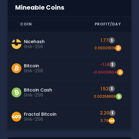
Mineable Coins
COIN
PROFIT/DAY
1.77
$
Nicehash
SHA-256
0.00001919
-1.14
$
Bitcoin
SHA-256
-0.00001604
1.52
$
Bitcoin Cash
SHA-256
0.00268868
2.20
$
Fractal Bitcoin
SHA-256
3.79