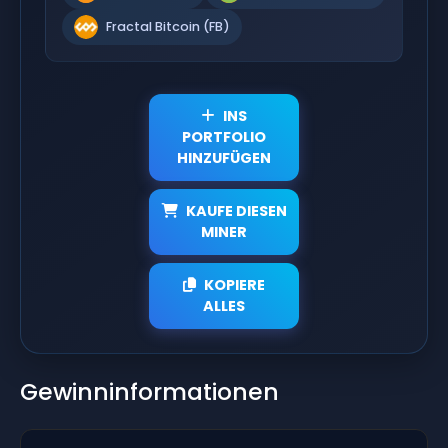
Fractal Bitcoin (FB)
INS
PORTFOLIO
HINZUFÜGEN
KAUFE DIESEN
MINER
KOPIERE
ALLES
Gewinninformationen