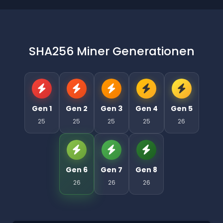
SHA256 Miner Generationen
Gen 1
Gen 2
Gen 3
Gen 4
Gen 5
25
25
25
25
26
Gen 6
Gen 7
Gen 8
26
26
26