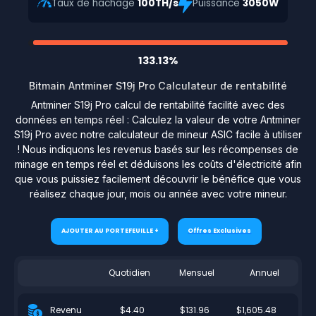
Taux de hachage
100TH/s
Puissance
3050W
133.13%
Bitmain Antminer S19j Pro Calculateur de rentabilité
Antminer S19j Pro calcul de rentabilité facilité avec des
données en temps réel : Calculez la valeur de votre Antminer
S19j Pro avec notre calculateur de mineur ASIC facile à utiliser
! Nous indiquons les revenus basés sur les récompenses de
minage en temps réel et déduisons les coûts d'électricité afin
que vous puissiez facilement découvrir le bénéfice que vous
réalisez chaque jour, mois ou année avec votre mineur.
AJOUTER AU PORTEFEUILLE +
Offres Exclusives
Quotidien
Mensuel
Annuel
$4.40
$131.96
$1,605.48
Revenu