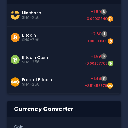
-1.60
$
Nicehash
SHA-256
-0.00001740
-2.60
$
Bitcoin
SHA-256
-0.00003665
-1.69
$
Bitcoin Cash
SHA-256
-0.00297709
-1.46
$
Fractal Bitcoin
SHA-256
-2.51452976
Currency Converter
Coin