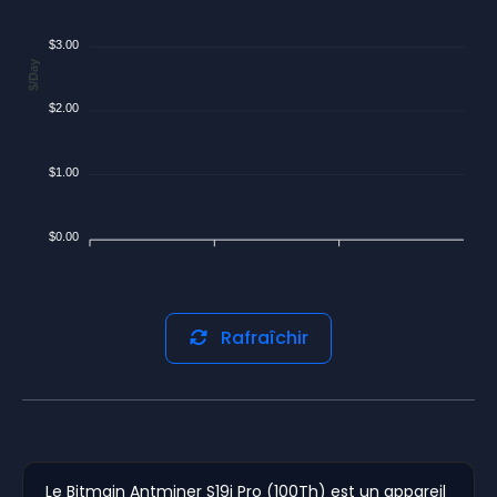
$3.00
$/Day
$2.00
$1.00
$0.00
Rafraîchir
Le Bitmain Antminer S19j Pro (100Th) est un appareil