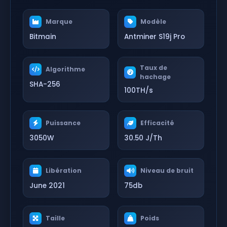
Marque
Modèle
Bitmain
Antminer S19j Pro
Taux de
Algorithme
hachage
SHA-256
100TH/s
Puissance
Efficacité
3050W
30.50 J/Th
Libération
Niveau de bruit
June 2021
75db
Taille
Poids