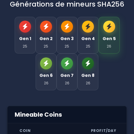
Générations de mineurs SHA256
Gen 1
Gen 2
Gen 3
Gen 4
Gen 5
25
25
25
25
26
Gen 6
Gen 7
Gen 8
26
26
26
Mineable Coins
COIN
PROFIT/DAY