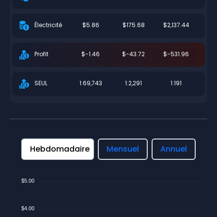
$5.86
$175.68
$2,137.44
Électricité
$-1.46
$-43.72
$-531.96
Profit
1:69,743
1:2,291
1:191
SEUL
Hebdomadaire
Mensuel
Annuel
$5.00
$4.00