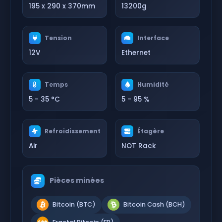
195 x 290 x 370mm
13200g
Tension
Interface
12V
Ethernet
Temps
Humidité
5 - 35 °C
5 - 95 %
Refroidissement
Étagère
Air
NOT Rack
Pièces minées
Bitcoin (BTC)
Bitcoin Cash (BCH)