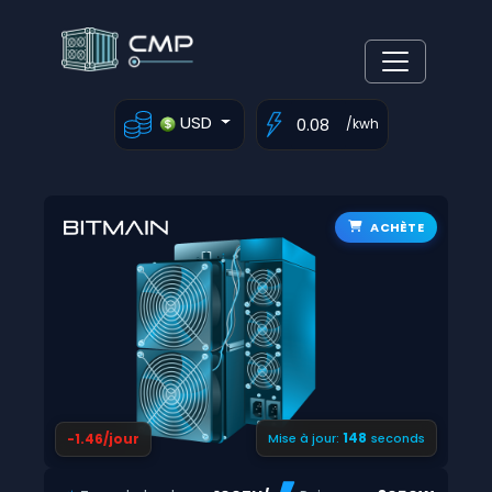
USD
/kwh
ACHÈTE
147
-1.46/jour
Mise à jour:
seconds