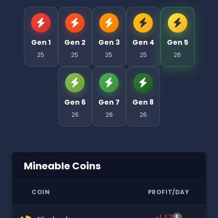
Gen 1
Gen 2
Gen 3
Gen 4
Gen 5
25
25
25
25
26
Gen 6
Gen 7
Gen 8
26
26
26
Mineable Coins
COIN
PROFIT/DAY
-1.47
$