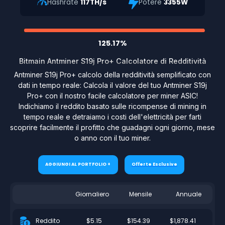
Hashrate
117TH/s
Potere
3355W
125.17%
Bitmain Antminer S19j Pro+ Calcolatore di Redditività
Antminer S19j Pro+ calcolo della redditività semplificato con
dati in tempo reale: Calcola il valore del tuo Antminer S19j
Pro+ con il nostro facile calcolatore per miner ASIC!
Indichiamo il reddito basato sulle ricompense di mining in
tempo reale e detraiamo i costi dell'elettricità per farti
scoprire facilmente il profitto che guadagni ogni giorno, mese
o anno con il tuo miner.
AGGIUNGI AL PORTFOLIO +
Offerte Esclusive
Giornaliero
Mensile
Annuale
$5.15
$154.39
$1,878.41
Reddito