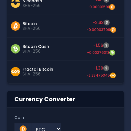
Nicehash
SHA-256
-0.00001591
-2.63
$
Bitcoin
SHA-256
-0.00003709
-1.56
$
Bitcoin Cash
SHA-256
-0.00276013
-1.30
$
Fractal Bitcoin
SHA-256
-2.23475345
Currency Converter
Coin