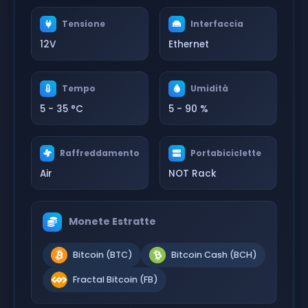
Tensione
Interfaccia
12V
Ethernet
Tempo
Umidità
5 - 35 °C
5 - 90 %
Raffreddamento
Portabiciclette
Air
NOT Rack
Monete Estratte
Bitcoin (BTC)
Bitcoin Cash (BCH)
Fractal Bitcoin (FB)