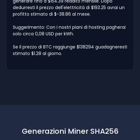
generare fino a $154.39 reddito mensile. Dopo
dedurresti il prezzo dell'elettricità di $193.25 avrai un
profitto stimato di $-38.86 al mese.
Suggerimento: Con i nostri piani di hosting pagherai
solo circa 0,08 USD per kWh.
Se il prezzo di BTC raggiunge $138294 guadagneresti
stimato $1.28 al giorno.
Generazioni Miner SHA256