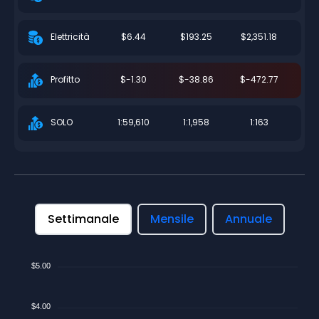
$6.44
$193.25
$2,351.18
Elettricità
$-1.30
$-38.86
$-472.77
Profitto
1:59,610
1:1,958
1:163
SOLO
Settimanale
Mensile
Annuale
$5.00
$4.00