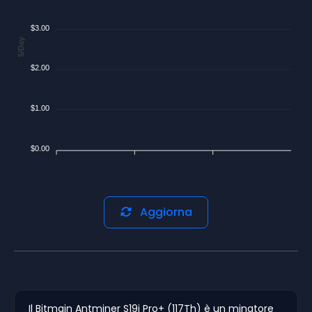
$3.00
$/Day
$2.00
$1.00
$0.00
Aggiorna
Il Bitmain Antminer S19j Pro+ (117Th) è un minatore