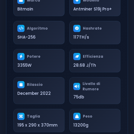
Marca
Modello
Bitmain
Antminer S19j Pro+
Algoritmo
Hashrate
SHA-256
117TH/s
Potere
Efficienza
3355W
28.68 J/Th
Livello di
Rilascio
Rumore
December 2022
75db
Taglia
Peso
195 x 290 x 370mm
13200g