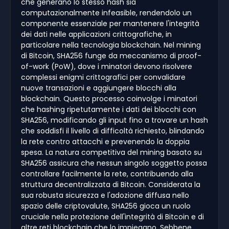
che generano lo stesso hash sia
computazionalmente infeasible, rendendolo un
componente essenziale per mantenere l'integrità
dei dati nelle applicazioni crittografiche, in
particolare nella tecnologia blockchain. Nel mining
di Bitcoin, SHA256 funge da meccanismo di proof-
of-work (PoW), dove i minatori devono risolvere
complessi enigmi crittografici per convalidare
nuove transazioni e aggiungere blocchi alla
blockchain. Questo processo coinvolge i minatori
che hashing ripetutamente i dati dei blocchi con
SHA256, modificando gli input fino a trovare un hash
che soddisfi il livello di difficoltà richiesto, blindando
la rete contro attacchi e prevenendo la doppia
spesa. La natura competitiva del mining basato su
SHA256 assicura che nessun singolo soggetto possa
controllare facilmente la rete, contribuendo alla
struttura decentralizzata di Bitcoin. Considerata la
sua robusta sicurezza e l'adozione diffusa nello
spazio delle criptovalute, SHA256 gioca un ruolo
cruciale nella protezione dell'integrità di Bitcoin e di
altre reti blockchain che lo impiegano. Sebbene