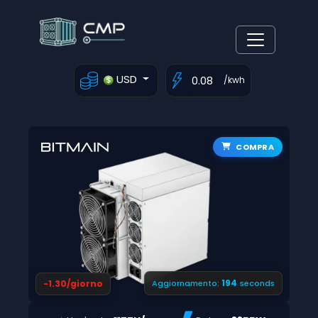
USD
/kwh
COMPRA
193
-1.30/giorno
Aggiornamento:
seconds