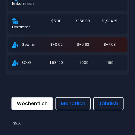
Einkommen
$5.30
$158.98
$1,934.21
Elektrizität
$-0.02
$-0.63
$-7.63
Gewinn
1:58,120
1:1,909
1:159
SOLO
Wöchentlich
Monatlich
Jährlich
$5.00