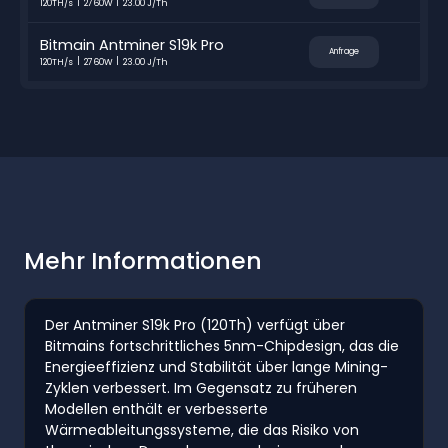
120TH/s
2760W
23.00 J/Th
Bitmain Antminer S19k Pro
Anfrage
120TH/s
2760W
23.00 J/Th
Mehr Informationen
Der Antminer S19k Pro (120Th) verfügt über
Bitmains fortschrittliches 5nm-Chipdesign, das die
Energieeffizienz und Stabilität über lange Mining-
Zyklen verbessert. Im Gegensatz zu früheren
Modellen enthält er verbesserte
Wärmeableitungssysteme, die das Risiko von