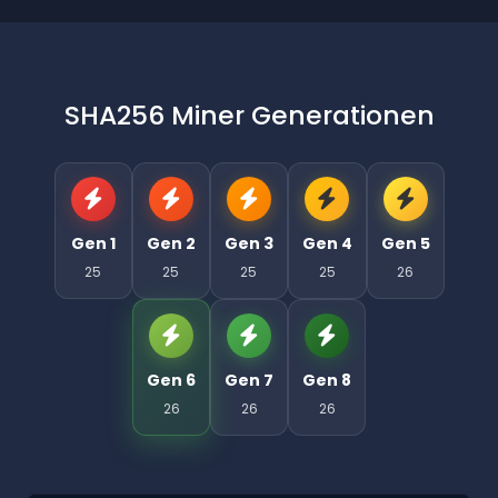
SHA256 Miner Generationen
Gen 1
Gen 2
Gen 3
Gen 4
Gen 5
25
25
25
25
26
Gen 6
Gen 7
Gen 8
26
26
26