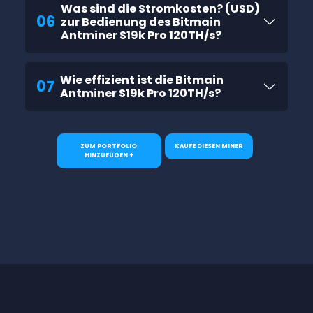
Was sind die Stromkosten? (USD)
06
zur Bedienung des Bitmain
Antminer S19k Pro 120TH/s?
Wie effizient ist die Bitmain
07
Antminer S19k Pro 120TH/s?
ZUM PORTFOLIO
KAUFE DIESEN MINER
HINZUFÜGEN +