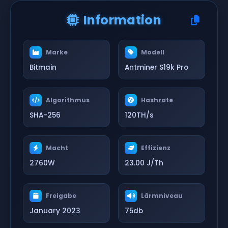
Information
Marke
Modell
Bitmain
Antminer S19k Pro
Algorithmus
Hashrate
SHA-256
120TH/s
Macht
Effizienz
2760W
23.00 J/Th
Freigabe
Lärmniveau
January 2023
75db