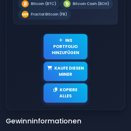
Bitcoin (BTC)
Bitcoin Cash (BCH)
Fractal Bitcoin (FB)
INS
PORTFOLIO
HINZUFÜGEN
KAUFE DIESEN
MINER
KOPIERE
ALLES
Gewinninformationen