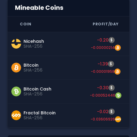
Mineable Coins
COIN
PROFIT/DAY
-0.20
$
Nicehash
SHA-256
-0.00000214
-1.39
$
Bitcoin
SHA-256
-0.00001958
-0.30
$
Bitcoin Cash
SHA-256
-0.00052446
-0.02
$
Fractal Bitcoin
SHA-256
-0.03606926