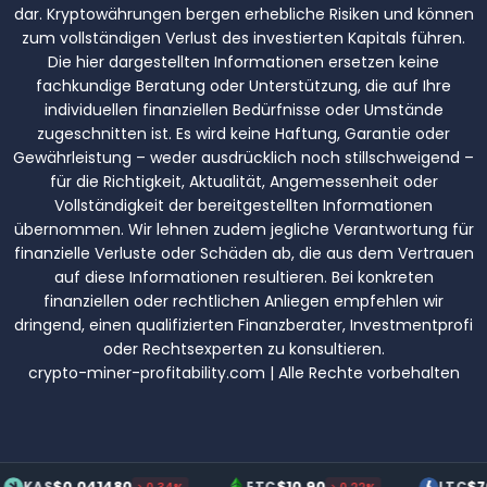
dar. Kryptowährungen bergen erhebliche Risiken und können
zum vollständigen Verlust des investierten Kapitals führen.
Die hier dargestellten Informationen ersetzen keine
fachkundige Beratung oder Unterstützung, die auf Ihre
individuellen finanziellen Bedürfnisse oder Umstände
zugeschnitten ist. Es wird keine Haftung, Garantie oder
Gewährleistung – weder ausdrücklich noch stillschweigend –
für die Richtigkeit, Aktualität, Angemessenheit oder
Vollständigkeit der bereitgestellten Informationen
übernommen. Wir lehnen zudem jegliche Verantwortung für
finanzielle Verluste oder Schäden ab, die aus dem Vertrauen
auf diese Informationen resultieren. Bei konkreten
finanziellen oder rechtlichen Anliegen empfehlen wir
dringend, einen qualifizierten Finanzberater, Investmentprofi
oder Rechtsexperten zu konsultieren.
crypto-miner-profitability.com | Alle Rechte vorbehalten
0.041480
$10.90
$70.20
ETC
LTC
↘0.34%
↘0.22%
↗0.