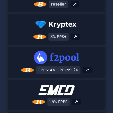
reseller
3% PPS+
FPPS: 4%
PPLNS: 2%
1.5% FPPS