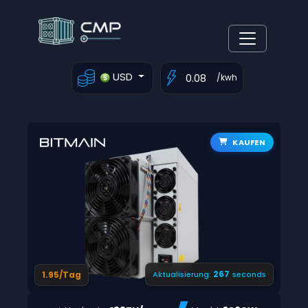
USD
/kwh
KAUFEN
266
1.95/Tag
Aktualisierung:
seconds