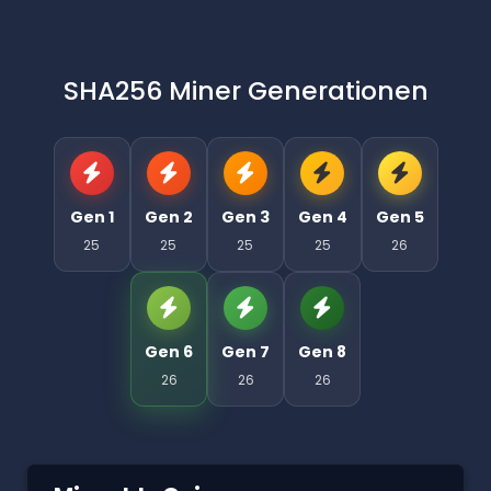
SHA256 Miner Generationen
Gen 1
Gen 2
Gen 3
Gen 4
Gen 5
25
25
25
25
26
Gen 6
Gen 7
Gen 8
26
26
26