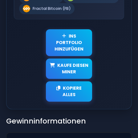
Fractal Bitcoin (FB)
INS
PORTFOLIO
HINZUFÜGEN
KAUFE DIESEN
MINER
KOPIERE
ALLES
Gewinninformationen