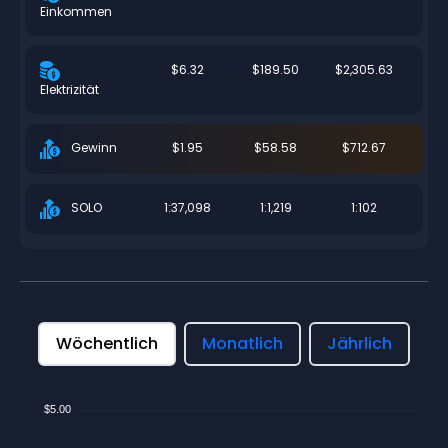
Einkommen
$6.32
$189.50
$2,305.63
Elektrizität
$1.95
$58.58
$712.67
Gewinn
1:37,098
1:1,219
1:102
SOLO
Wöchentlich
Monatlich
Jährlich
$5.00