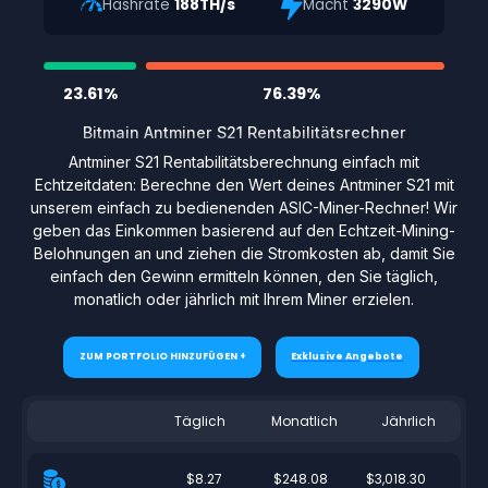
Hashrate
188TH/s
Macht
3290W
23.61%
76.39%
Bitmain Antminer S21 Rentabilitätsrechner
Antminer S21 Rentabilitätsberechnung einfach mit
Echtzeitdaten: Berechne den Wert deines Antminer S21 mit
unserem einfach zu bedienenden ASIC-Miner-Rechner! Wir
geben das Einkommen basierend auf den Echtzeit-Mining-
Belohnungen an und ziehen die Stromkosten ab, damit Sie
einfach den Gewinn ermitteln können, den Sie täglich,
monatlich oder jährlich mit Ihrem Miner erzielen.
ZUM PORTFOLIO HINZUFÜGEN +
Exklusive Angebote
Täglich
Monatlich
Jährlich
$8.27
$248.08
$3,018.30