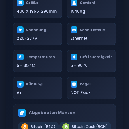
Größe
Gewicht
400 X 195 X 290mm
15400g
Spannung
Schnittstelle
220-277V
Ethernet
Temperaturen
Luftfeuchtigkeit
5 - 35 °C
5 - 90 %
Kühlung
Regal
Air
NOT Rack
Abgebauten Münzen
Bitcoin (BTC)
Bitcoin Cash (BCH)