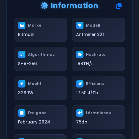
Information
Marke
Modell
Bitmain
Antminer S21
Algorithmus
Hashrate
SHA-256
188TH/s
Macht
Effizienz
3290W
17.50 J/Th
Freigabe
Lärmniveau
February 2024
75db