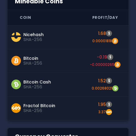
Mineable Coins
COIN
PROFIT/DAY
1.68
$
Nicehash
SHA-256
0.00001818
-0.19
$
Bitcoin
SHA-256
-0.00000265
1.52
$
Bitcoin Cash
SHA-256
0.00268021
1.95
$
Fractal Bitcoin
SHA-256
3.37