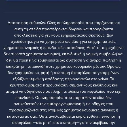
Αποποίηση ευθυνών:
Όλες οι πληροφορίες που παρέχονται σε
αυτή τη σελίδα προσφέρονται δωρεάν και προορίζονται
αποκλειστικά για γενικούς ενημερωτικούς σκοπούς. Δεν
σχεδιάστηκε για να χρησιμεύει ως βάση για επιχειρηματικές,
χρηματοοικονομικές ή επενδυτικές αποφάσεις. Αυτό το περιεχόμενο
δεν συνιστά χρηματοοικονομική, επενδυτική ή νομική συμβουλή και
δεν θα πρέπει να ερμηνεύεται ως σύσταση για αγορά, πώληση ή
διακράτηση οποιωνδήποτε χρηματοοικονομικών μέσων. Ομοίως,
δεν χρησιμεύει ως ρητή ή σιωπηρή διασφάλιση συγκεκριμένων
εξελίξεων τιμών ή απόδοσης περιουσιακών στοιχείων. Τα
κρυπτονομίσματα παρουσιάζουν σημαντικούς κινδύνους και
μπορεί να οδηγήσουν σε πλήρη απώλεια του κεφαλαίου που έχει
επενδυθεί. Οι πληροφορίες που παρατίθενται εδώ δεν
αντικαθιστούν την εμπειρογνωμοσύνη ή τις οδηγίες που
προσαρμόζονται στις ατομικές χρηματοοικονομικές ανάγκες ή
καταστάσεις σας. Ούτε αναλαμβάνεται καμία ευθύνη, εγγύηση ή
διασφάλιση—είτε ρητή είτε σιωπηρή—για την ακρίβεια, την