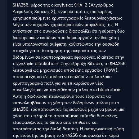
SHA256, μέρος της οικογένειας SHA-2 (Αλγόριθμος
Ασφαλούς Χάσεως 2), είναι μία από τις πιο ευρέως
χρησιμοποιούμενες κρυπτογραφικές λειτουργίες χάσεως
λόγω των ισχυρών χαρακτηριστικών ασφαλείας της. Η
αντίσταση στις συγκρούσεις διασφαλίζει ότι η εύρεση δύο
διαφορετικών εισόδων που δημιουργούν την ίδια χάση
είναι υπολογιστικά ανέφικτη, καθιστώντας την ουσιώδη
στοιχεία για τη διατήρηση της ακεραιότητας των
δεδομένων σε κρυπτογραφικές εφαρμογές, ιδιαίτερα στην
τεχνολογία blockchain. Στην εξόρυξη Bitcoin, το SHA256
λειτουργεί ως μηχανισμός απόδειξης εργασίας (PoW),
όπου οι εξορυκτές πρέπει να επιλύουν πολύπλοκα
κρυπτογραφικά παζλ για να επικυρώσουν νέες
συναλλαγές και να προσθέσουν μπλοκ στο blockchain.
Αυτή η διαδικασία περιλαμβάνει τους εξορυκτές να
επαναλαμβάνουν τη χάση των δεδομένων μπλοκ με το
SHA256, τροποποιώντας τις εισόδους μέχρι να βρουν μια
χάση που πληροί το απαιτούμενο επίπεδο δυσκολίας,
εξασφαλίζοντας το δίκτυο από επιθέσεις και
αποτρέποντας την διπλή δαπάνη. Η ανταγωνιστική φύση
της εξόρυξης με βάση το SHA256 διασφαλίζει ότι καμία