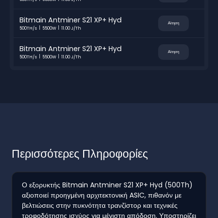
Bitmain Antminer S21 XP+ Hyd
Αίτηση
500TH/s
5500W
11.00 J/Th
Bitmain Antminer S21 XP+ Hyd
Αίτηση
500TH/s
5500W
11.00 J/Th
Περισσότερες Πληροφορίες
Ο εξορυκτής Bitmain Antminer S21 XP+ Hyd (500Th)
αξιοποιεί προηγμένη αρχιτεκτονική ASIC, πιθανόν με
βελτιώσεις στην πυκνότητα τρανζίστορ και τεχνικές
τροφοδότησης ισχύος για μέγιστη απόδοση. Υποστηρίζει