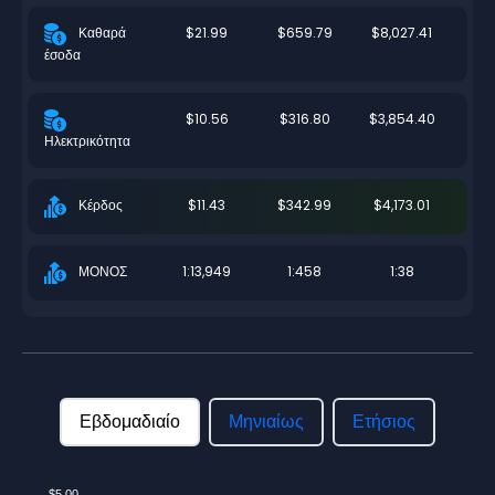
$21.99
$659.79
$8,027.41
Καθαρά
έσοδα
$10.56
$316.80
$3,854.40
Ηλεκτρικότητα
$11.43
$342.99
$4,173.01
Κέρδος
1:13,949
1:458
1:38
ΜΟΝΟΣ
Εβδομαδιαίο
Μηνιαίως
Ετήσιος
$5.00