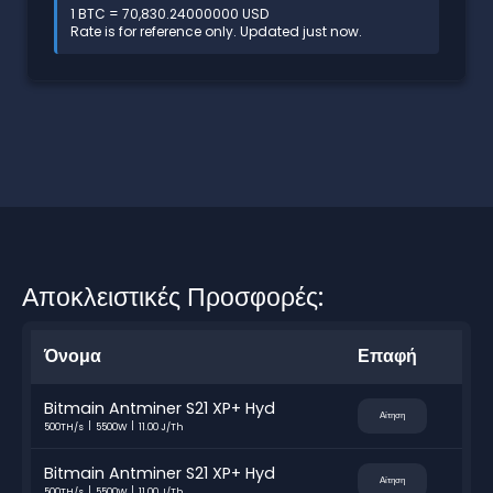
1 BTC = 70,830.24000000 USD
Rate is for reference only. Updated just now.
Αποκλειστικές Προσφορές:
Όνομα
Επαφή
Bitmain Antminer S21 XP+ Hyd
Αίτηση
500TH/s
5500W
11.00 J/Th
Bitmain Antminer S21 XP+ Hyd
Αίτηση
500TH/s
5500W
11.00 J/Th