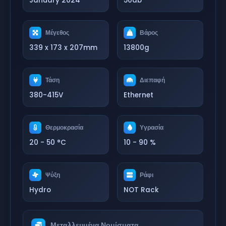
January 2024
50db
Μέγεθος
Βάρος
339 x 173 x 207mm
13800g
Τάση
Διεπαφή
380-415V
Ethernet
Θερμοκρασία
Υγρασία
20 - 50 °C
10 - 90 %
Ψύξη
Ράφι
Hydro
NOT Rack
Μεταλλευμένα Νομίσματα