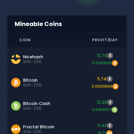
Mineable Coins
COIN
PROFIT/DAY
10.70
$
Nicehash
SHA-256
0.00011605
5.74
$
Bitcoin
SHA-256
0.00008106
10.28
$
Bitcoin Cash
SHA-256
0.01813507
11.43
$
Fractal Bitcoin
SHA-256
19.73