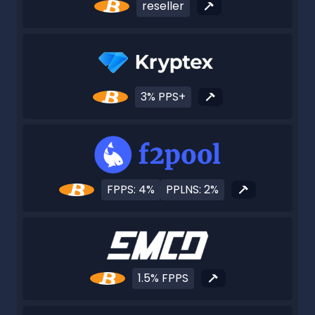
reseller
3% PPS+
FPPS: 4%
PPLNS: 2%
1.5% FPPS