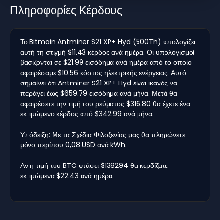
Πληροφορίες Κέρδους
Το Bitmain Antminer S21 XP+ Hyd (500Th) υπολογίζει
αυτή τη στιγμή $11.43 κέρδος ανά ημέρα. Οι υπολογισμοί
βασίζονται σε $21.99 εισόδημα ανά ημέρα από το οποίο
αφαιρέσαμε $10.56 κόστος ηλεκτρικής ενέργειας. Αυτό
σημαίνει ότι Antminer S21 XP+ Hyd είναι ικανός να
παράγει έως $659.79 εισόδημα ανά μήνα. Μετά θα
αφαιρέσετε την τιμή του ρεύματος $316.80 θα έχετε ένα
εκτιμώμενο κέρδος από $342.99 ανά μήνα.
Υπόδειξη: Με τα Σχέδια Φιλοξενίας μας θα πληρώνετε
μόνο περίπου 0,08 USD ανά kWh.
Αν η τιμή του BTC φτάσει $138294 θα κερδίζατε
εκτιμώμενα $22.43 ανά ημέρα.