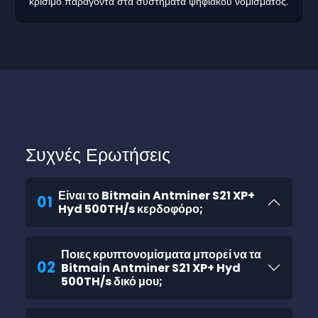
κρίσιμο παράγοντα στα συστήματα ψηφιακού νομίσματος.
Συχνές Ερωτήσεις
Είναι το Bitmain Antminer S21 XP+
01
Hyd 500TH/s κερδοφόρο;
Ποιες κρυπτονομίσματα μπορεί να τα
02
Bitmain Antminer S21 XP+ Hyd
500TH/s δικό μου;