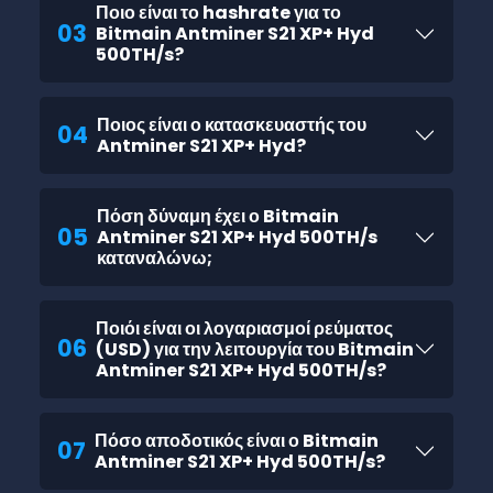
Ποιο είναι το hashrate για το
03
Bitmain Antminer S21 XP+ Hyd
500TH/s?
Ποιος είναι ο κατασκευαστής του
04
Antminer S21 XP+ Hyd?
Πόση δύναμη έχει ο Bitmain
05
Antminer S21 XP+ Hyd 500TH/s
καταναλώνω;
Ποιόι είναι οι λογαριασμοί ρεύματος
06
(USD) για την λειτουργία του Bitmain
Antminer S21 XP+ Hyd 500TH/s?
Πόσο αποδοτικός είναι ο Bitmain
07
Antminer S21 XP+ Hyd 500TH/s?