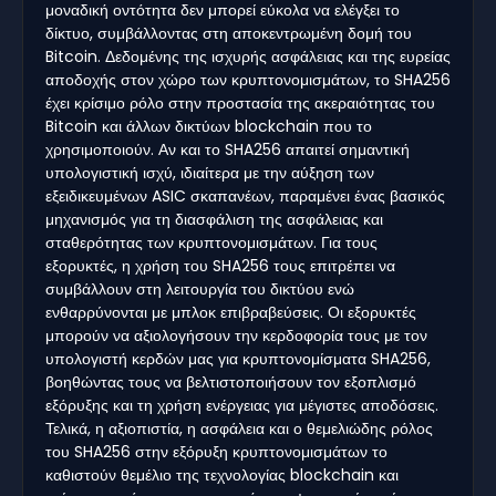
μοναδική οντότητα δεν μπορεί εύκολα να ελέγξει το
δίκτυο, συμβάλλοντας στη αποκεντρωμένη δομή του
Bitcoin. Δεδομένης της ισχυρής ασφάλειας και της ευρείας
αποδοχής στον χώρο των κρυπτονομισμάτων, το SHA256
έχει κρίσιμο ρόλο στην προστασία της ακεραιότητας του
Bitcoin και άλλων δικτύων blockchain που το
χρησιμοποιούν. Αν και το SHA256 απαιτεί σημαντική
υπολογιστική ισχύ, ιδιαίτερα με την αύξηση των
εξειδικευμένων ASIC σκαπανέων, παραμένει ένας βασικός
μηχανισμός για τη διασφάλιση της ασφάλειας και
σταθερότητας των κρυπτονομισμάτων. Για τους
εξορυκτές, η χρήση του SHA256 τους επιτρέπει να
συμβάλλουν στη λειτουργία του δικτύου ενώ
ενθαρρύνονται με μπλοκ επιβραβεύσεις. Οι εξορυκτές
μπορούν να αξιολογήσουν την κερδοφορία τους με τον
υπολογιστή κερδών μας για κρυπτονομίσματα SHA256,
βοηθώντας τους να βελτιστοποιήσουν τον εξοπλισμό
εξόρυξης και τη χρήση ενέργειας για μέγιστες αποδόσεις.
Τελικά, η αξιοπιστία, η ασφάλεια και ο θεμελιώδης ρόλος
του SHA256 στην εξόρυξη κρυπτονομισμάτων το
καθιστούν θεμέλιο της τεχνολογίας blockchain και