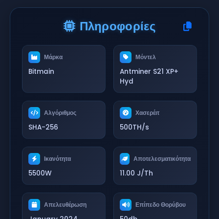
Πληροφορίες
Μάρκα
Μόντελ
Bitmain
Antminer S21 XP+
Hyd
Αλγόριθμος
Χασερέιτ
SHA-256
500TH/s
Ικανότητα
Αποτελεσματικότητα
5500W
11.00 J/Th
Απελευθέρωση
Επίπεδο Θορύβου