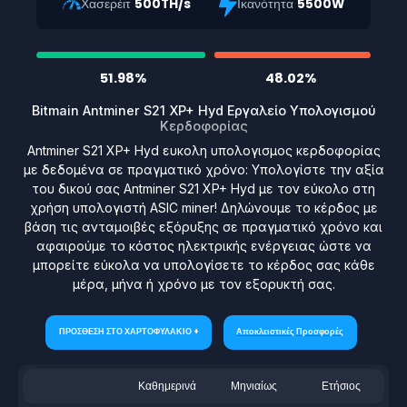
Χασερέιτ
500TH/s
Ικανότητα
5500W
51.98%
48.02%
Bitmain Antminer S21 XP+ Hyd Εργαλείο Υπολογισμού
Κερδοφορίας
Antminer S21 XP+ Hyd ευκολη υπολογισμος κερδοφορίας
με δεδομένα σε πραγματικό χρόνο: Υπολογίστε την αξία
του δικού σας Antminer S21 XP+ Hyd με τον εύκολο στη
χρήση υπολογιστή ASIC miner! Δηλώνουμε το κέρδος με
βάση τις ανταμοιβές εξόρυξης σε πραγματικό χρόνο και
αφαιρούμε το κόστος ηλεκτρικής ενέργειας ώστε να
μπορείτε εύκολα να υπολογίσετε το κέρδος σας κάθε
μέρα, μήνα ή χρόνο με τον εξορυκτή σας.
ΠΡΟΣΘΕΣΗ ΣΤΟ ΧΑΡΤΟΦΥΛΑΚΙΟ +
Αποκλειστικές Προσφορές
Καθημερινά
Μηνιαίως
Ετήσιος