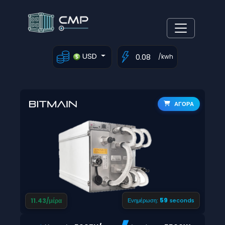
USD
/kwh
ΑΓΟΡΑ
58
11.43/μέρα
Ενημέρωση:
seconds