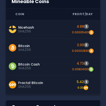
Mineable Coins
COIN
PROFIT/DAY
4.98
$
Nicehash
SHA256
0.00005401
2.00
$
Bitcoin
SHA256
0.00002830
4.73
$
Bitcoin Cash
SHA256
0.00834100
5.42
$
Fractal Bitcoin
SHA256
9.35