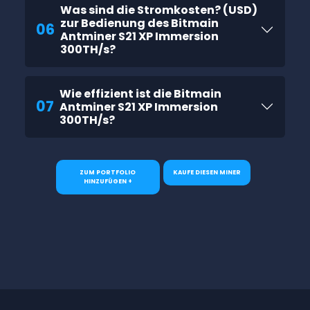
Was sind die Stromkosten? (USD)
zur Bedienung des Bitmain
06
Antminer S21 XP Immersion
300TH/s?
Wie effizient ist die Bitmain
07
Antminer S21 XP Immersion
300TH/s?
ZUM PORTFOLIO
KAUFE DIESEN MINER
HINZUFÜGEN +