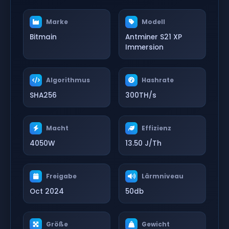
Marke
Modell
Bitmain
Antminer S21 XP
Immersion
Algorithmus
Hashrate
SHA256
300TH/s
Macht
Effizienz
4050W
13.50 J/Th
Freigabe
Lärmniveau
Oct 2024
50db
Größe
Gewicht