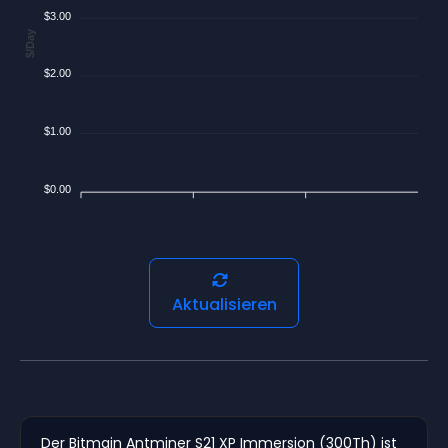
$3.00
$/Day
$2.00
$1.00
$0.00
Aktualisieren
Der Bitmain Antminer S21 XP Immersion (300Th) ist