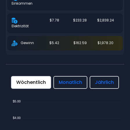
Einkommen
$7.78
$233.28
$2,838.24
Elektrizität
$5.42
$162.59
$1,978.20
Gewinn
Wöchentlich
Monatlich
Jährlich
$5.00
$4.00