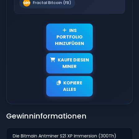
Fractal Bitcoin (FB)
INS
PORTFOLIO
HINZUFÜGEN
KAUFE DIESEN
MINER
KOPIERE
ALLES
Gewinninformationen
Die Bitmain Antminer S21 XP Immersion (300Th)