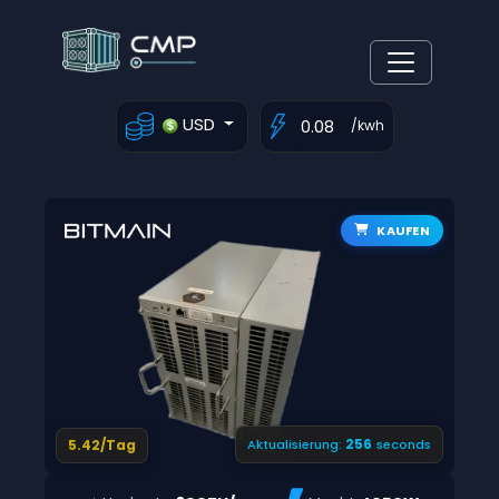
USD
/kwh
KAUFEN
255
5.42/Tag
Aktualisierung:
seconds