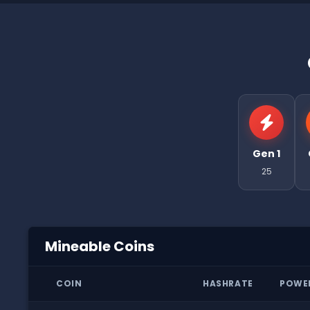
Gen 1
25
Mineable Coins
COIN
HASHRATE
POWE