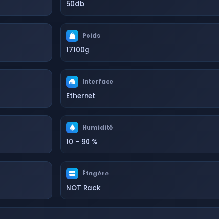
50db
Poids
17100g
Interface
Ethernet
Humidité
10 - 90 %
Étagère
NOT Rack