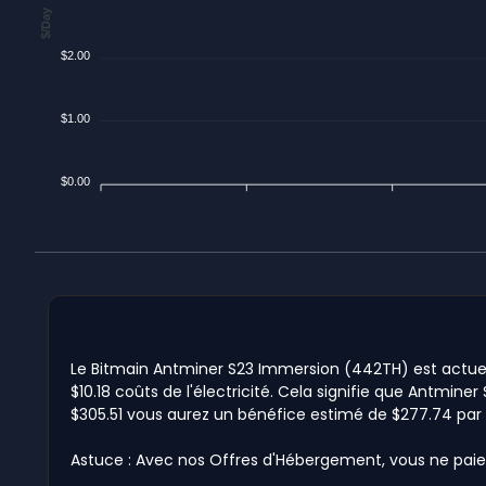
$/Day
$2.00
$1.00
$0.00
Le Bitmain Antminer S23 Immersion (442TH) est actuell
$10.18 coûts de l'électricité. Cela signifie que Antmine
$305.51 vous aurez un bénéfice estimé de $277.74 par
Astuce : Avec nos Offres d'Hébergement, vous ne paie