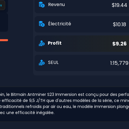
Revenu
$19.44
s
Électricité
$10.18
Profit
$9.26
SEUL
1:15,779
oin, le Bitmain Antminer S23 Immersion est conçu pour des perfo
ficacité de 9,5 J/TH que d'autres modèles de la série, ce min
aditionnels refroidis par air ou eau, le modèle immersion plonge 
ec une efficacité inégalée.