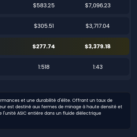
$583.25
$7,096.23
$305.51
$3,717.04
$277.74
$3,379.18
1:518
1:43
rmances et une durabilité d'élite. Offrant un taux de
eur est destiné aux fermes de minage à haute densité et
l'unité ASIC entière dans un fluide diélectrique