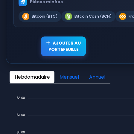
Pièces minées
Bitcoin (BTC)
Bitcoin Cash (BCH)
Fr
AJOUTER AU
PORTEFEUILLE
Hebdomadaire
Mensuel
Annuel
$5.00
$4.00
$3.00