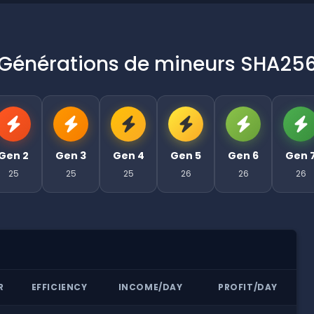
Générations de mineurs SHA25
Gen 2
Gen 3
Gen 4
Gen 5
Gen 6
Gen 
25
25
25
26
26
26
R
EFFICIENCY
INCOME/DAY
PROFIT/DAY