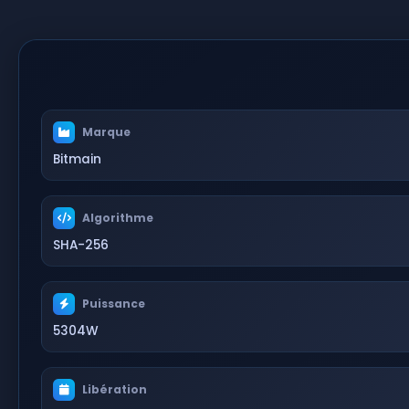
Marque
Bitmain
Algorithme
SHA-256
Puissance
5304W
Libération