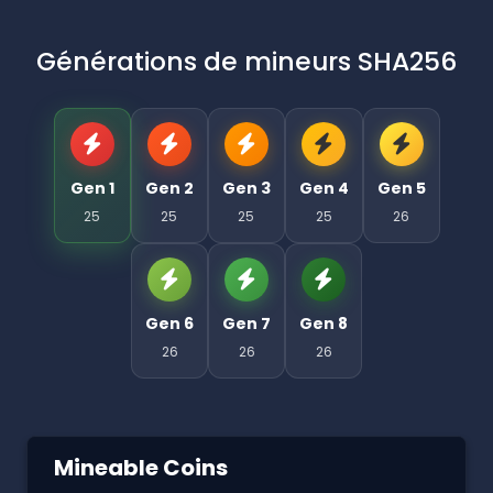
Générations de mineurs SHA256
Gen 1
Gen 2
Gen 3
Gen 4
Gen 5
25
25
25
25
26
Gen 6
Gen 7
Gen 8
26
26
26
Mineable Coins