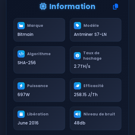
Information
Marque
Modèle
Bitmain
Antminer S7-LN
Taux de
Algorithme
hachage
SHA-256
2.7TH/s
Puissance
Efficacité
697W
258.15 J/Th
Libération
Niveau de bruit
June 2016
48db