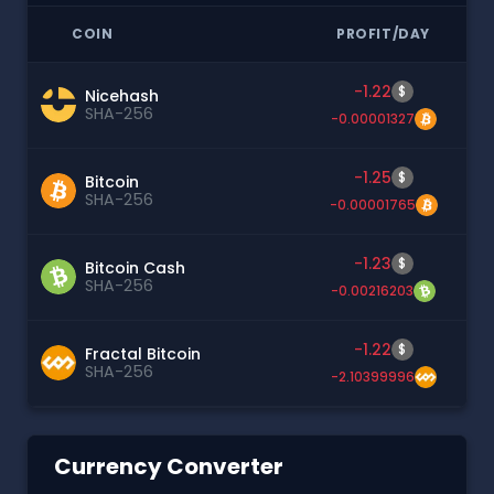
COIN
PROFIT/DAY
-1.22
$
Nicehash
SHA-256
-0.00001327
-1.25
$
Bitcoin
SHA-256
-0.00001765
-1.23
$
Bitcoin Cash
SHA-256
-0.00216203
-1.22
$
Fractal Bitcoin
SHA-256
-2.10399996
Currency Converter