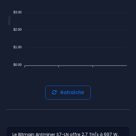
$3.00
$/Day
$2.00
$1.00
$0.00
Rafraîchir
Le Bitmain Antminer S7-LN offre 2,7 TH/s à 697 W,