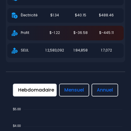
$1.34
$40.15
$488.46
Électricité
$-1.22
$-36.58
$-445.11
Profit
1:2,583,092
1:84,858
1:7,072
SEUL
Hebdomadaire
Mensuel
Annuel
$5.00
$4.00