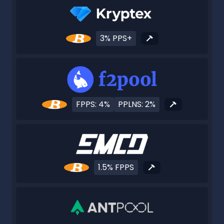
3% PPS+
FPPS: 4%
PPLNS: 2%
1.5% FPPS