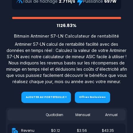
Taux de hachage
2.7TH/s
Puissance
697W
1126.83%
Bitmain Antminer S7-LN Calculateur de rentabilité
Antminer S7-LN calcul de rentabilité facilité avec des
données en temps réel : Calculez la valeur de votre Antminer
S7-LN avec notre calculateur de mineur ASIC facile à utiliser !
Nous indiquons les revenus basés sur les récompenses de
minage en temps réel et déduisons les coûts d'électricité afin
que vous puissiez facilement découvrir le bénéfice que vous
réalisez chaque jour, mois ou année avec votre mineur.
AJOUTER AU PORTEFEUILLE +
Offres Exclusives
Quotidien
Mensuel
Annuel
$0.12
$3.56
$43.35
Revenu