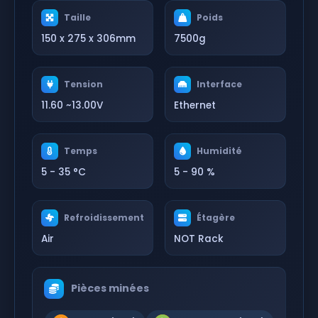
Taille
Poids
150 x 275 x 306mm
7500g
Tension
Interface
11.60 ~13.00V
Ethernet
Temps
Humidité
5 - 35 °C
5 - 90 %
Refroidissement
Étagère
Air
NOT Rack
Pièces minées