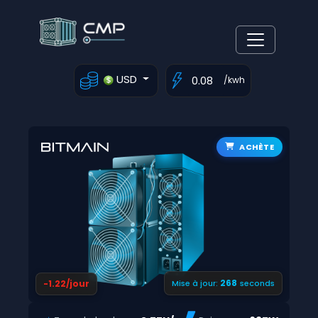
USD
/kwh
ACHÈTE
267
-1.22/jour
Mise à jour:
seconds