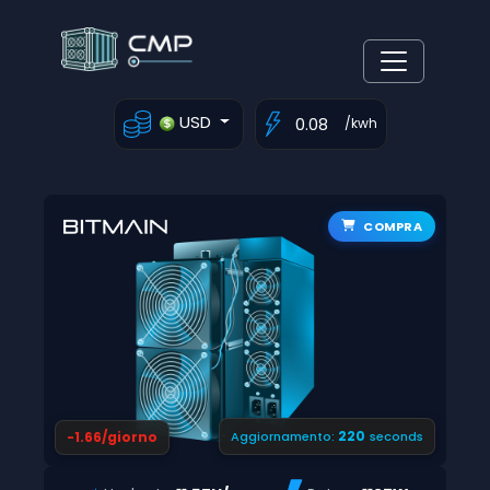
USD
/kwh
COMPRA
219
-1.66/giorno
Aggiornamento:
seconds