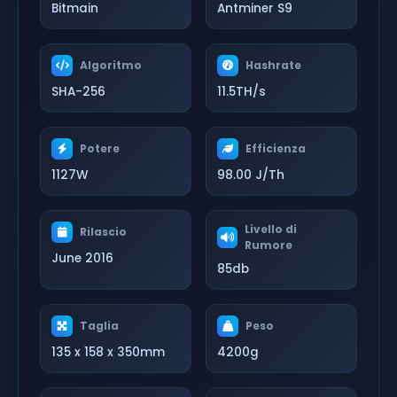
Bitmain
Antminer S9
Algoritmo
Hashrate
SHA-256
11.5TH/s
Potere
Efficienza
1127W
98.00 J/Th
Livello di
Rilascio
Rumore
June 2016
85db
Taglia
Peso
135 x 158 x 350mm
4200g