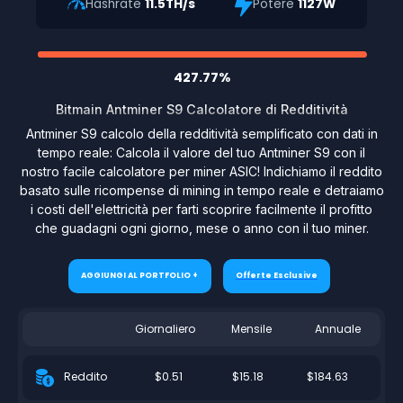
Hashrate
11.5TH/s
Potere
1127W
427.77%
Bitmain Antminer S9 Calcolatore di Redditività
Antminer S9 calcolo della redditività semplificato con dati in
tempo reale: Calcola il valore del tuo Antminer S9 con il
nostro facile calcolatore per miner ASIC! Indichiamo il reddito
basato sulle ricompense di mining in tempo reale e detraiamo
i costi dell'elettricità per farti scoprire facilmente il profitto
che guadagni ogni giorno, mese o anno con il tuo miner.
AGGIUNGI AL PORTFOLIO +
Offerte Esclusive
Giornaliero
Mensile
Annuale
$0.51
$15.18
$184.63
Reddito