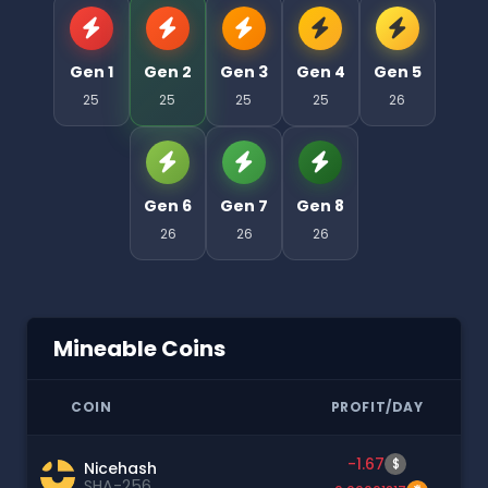
Gen 1
Gen 2
Gen 3
Gen 4
Gen 5
25
25
25
25
26
Gen 6
Gen 7
Gen 8
26
26
26
Mineable Coins
COIN
PROFIT/DAY
-1.67
$
Nicehash
SHA-256