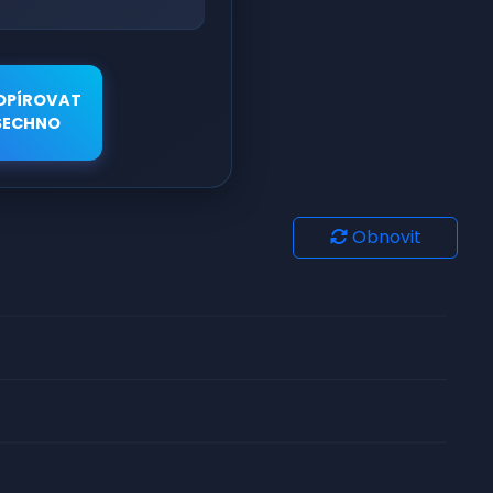
OPÍROVAT
ŠECHNO
Obnovit