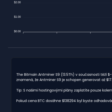
$2.00
$1.00
$0.00
The Bitmain Antminer S9 (13.5Th) v současnosti těží $-1
znamená, že Antminer S9 je schopen generovat až $17.8
Tip: S našimi hostingovými plány zaplatíte pouze kole
Pokud cena BTC dosáhne $138294 byl byste odhadován 