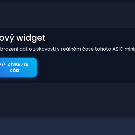
kový widget
obrazení dat o ziskovosti v reálném čase tohoto ASIC mini
ZÍSKEJTE
KÓD