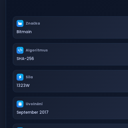
Značka
Bitmain
Algoritmus
SHA-256
Síla
1323W
Uvolnění
September 2017