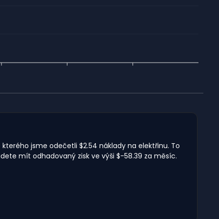
e kterého jsme odečetli $2.54 náklady na elektřinu. To
udete mít odhadovaný zisk ve výši $-58.39 za měsíc.