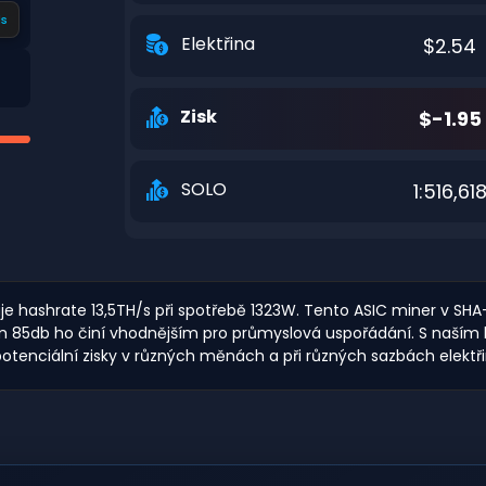
s
Elektřina
$2.54
Zisk
$-1.95
SOLO
1:516,61
uje hashrate 13,5TH/s při spotřebě 1323W. Tento ASIC miner v SHA
olem 85db ho činí vhodnějším pro průmyslová uspořádání. S naší
otenciální zisky v různých měnách a při různých sazbách elektři