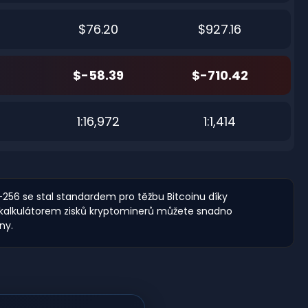
$76.20
$927.16
$-58.39
$-710.42
8
1:16,972
1:1,414
-256 se stal standardem pro těžbu Bitcoinu díky
m kalkulátorem zisků kryptominerů můžete snadno
ny.