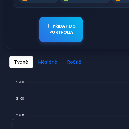
PŘIDAT DO
PORTFOLIA
Týdně
Měsíčně
Ročně
$5.00
$4.00
$3.00
$/Day