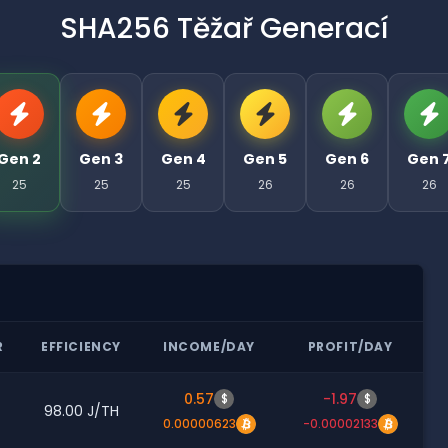
SHA256 Těžař Generací
Gen 2
Gen 3
Gen 4
Gen 5
Gen 6
Gen 
25
25
25
26
26
26
R
EFFICIENCY
INCOME/DAY
PROFIT/DAY
0.57
-1.97
$
$
98.00 J/TH
0.00000623
-0.00002133