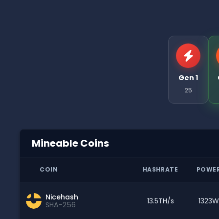
Gen 1
25
Mineable Coins
COIN
HASHRATE
POWE
Nicehash
13.5TH/s
1323W
SHA-256