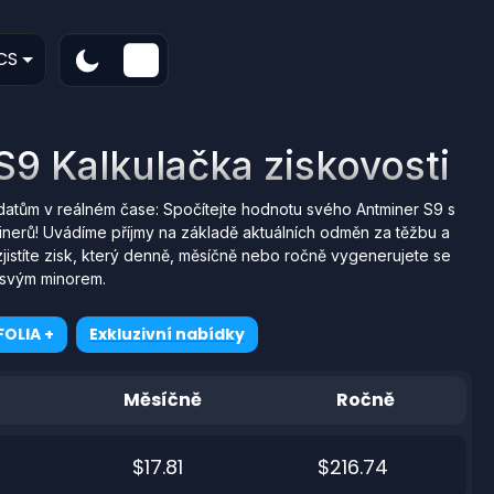
CS
S9 Kalkulačka ziskovosti
datům v reálném čase: Spočítejte hodnotu svého Antminer S9 s
nerů! Uvádíme příjmy na základě aktuálních odměn za těžbu a
jistíte zisk, který denně, měsíčně nebo ročně vygenerujete se
svým minorem.
OLIA +
Exkluzivní nabídky
Měsíčně
Ročně
$17.81
$216.74