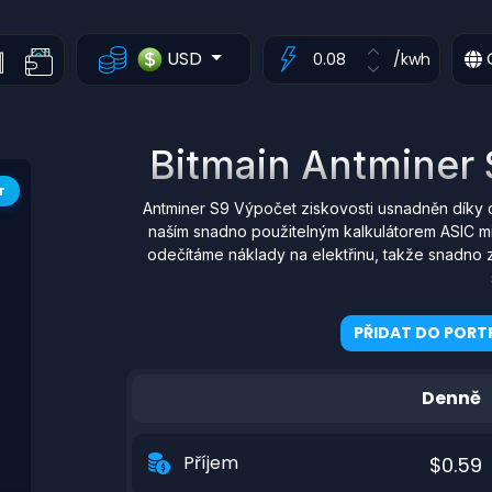
USD
/kwh
Bitmain Antminer 
T
Antminer S9 Výpočet ziskovosti usnadněn díky 
naším snadno použitelným kalkulátorem ASIC mi
odečítáme náklady na elektřinu, takže snadno z
PŘIDAT DO PORTF
Denně
Příjem
$0.59