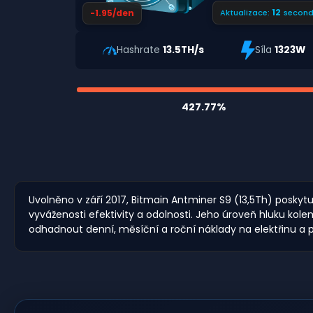
11
-1.95/den
Aktualizace:
second
Hashrate
13.5TH/s
Síla
1323W
427.77%
Uvolněno v září 2017, Bitmain Antminer S9 (13,5Th) poskyt
vyváženosti efektivity a odolnosti. Jeho úroveň hluku k
odhadnout denní, měsíční a roční náklady na elektřinu a p