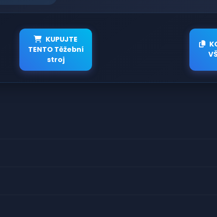
KUPUJTE
K
TENTO Těžební
V
stroj