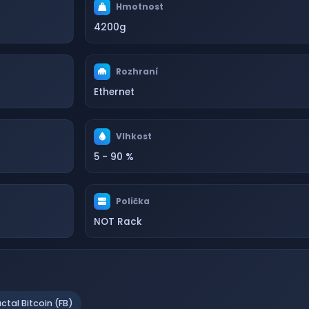
Hmotnost
4200g
Rozhraní
Ethernet
Vlhkost
5 - 90 %
Polička
NOT Rack
actal Bitcoin (FB)