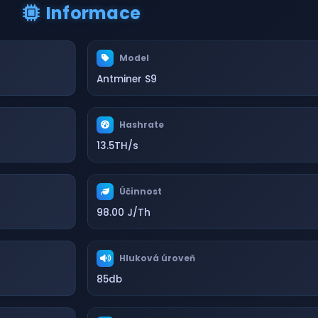
Informace
Model
Antminer S9
Hashrate
13.5TH/s
Účinnost
98.00 J/Th
Hluková úroveň
85db