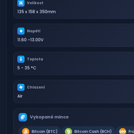
Velikost
135 x 158 x 350mm
Napětí
11.60 ~13.00V
Teplota
5 - 35 °C
Chlazení
Air
Vykopané mince
Bitcoin (BTC)
Bitcoin Cash (BCH)
Fr