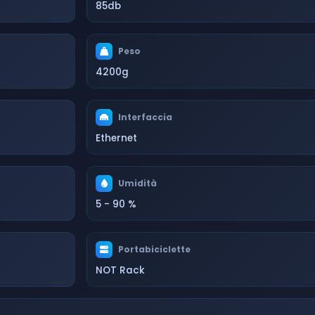
85db
Peso
4200g
Interfaccia
Ethernet
Umidità
5 - 90 %
Portabiciclette
NOT Rack