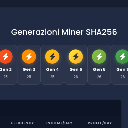
Generazioni Miner SHA256
Gen 2
Gen 3
Gen 4
Gen 5
Gen 6
Gen 
25
25
25
26
26
26
R
EFFICIENCY
INCOME/DAY
PROFIT/DAY