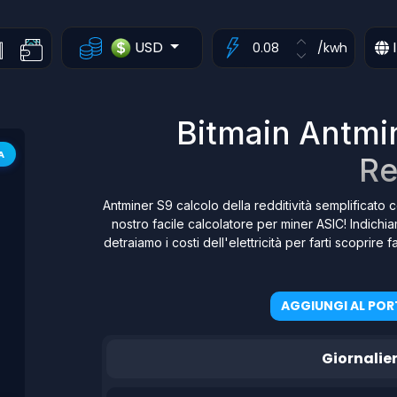
USD
I
/kwh
Bitmain Antmin
A
Re
Antminer S9 calcolo della redditività semplificato c
nostro facile calcolatore per miner ASIC! Indichi
detraiamo i costi dell'elettricità per farti scoprir
AGGIUNGI AL POR
Giornalie