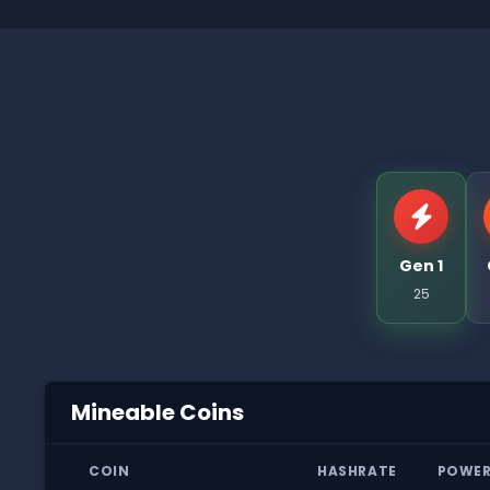
Gen 1
25
Mineable Coins
COIN
HASHRATE
POWE