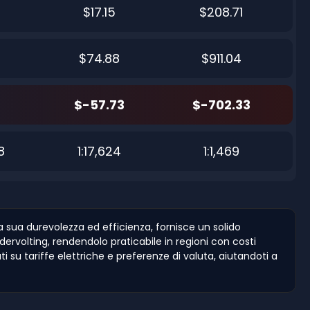
$17.15
$208.71
$74.88
$911.04
$-57.73
$-702.33
8
1:17,624
1:1,469
 sua durevolezza ed efficienza, fornisce un solido
dervolting, rendendolo praticabile in regioni con costi
ati su tariffe elettriche e preferenze di valuta, aiutandoti a