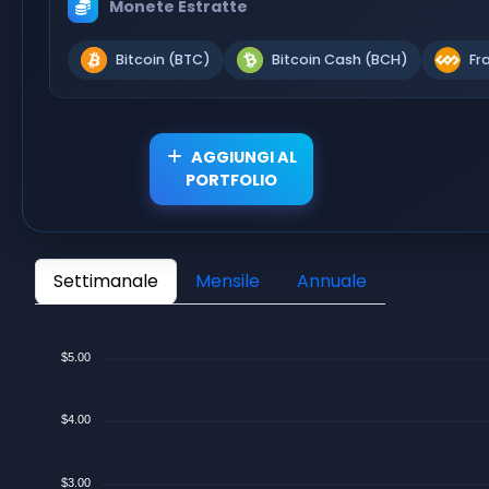
Monete Estratte
Bitcoin (BTC)
Bitcoin Cash (BCH)
Fr
AGGIUNGI AL
PORTFOLIO
Settimanale
Mensile
Annuale
$5.00
$4.00
$3.00