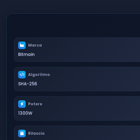
Marca
Bitmain
Algoritmo
SHA-256
Potere
1300W
Rilascio