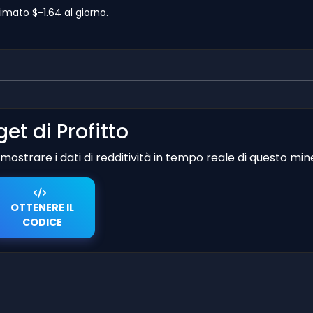
imato $-1.64 al giorno.
et di Profitto
er mostrare i dati di redditività in tempo reale di questo min
OTTENERE IL
CODICE