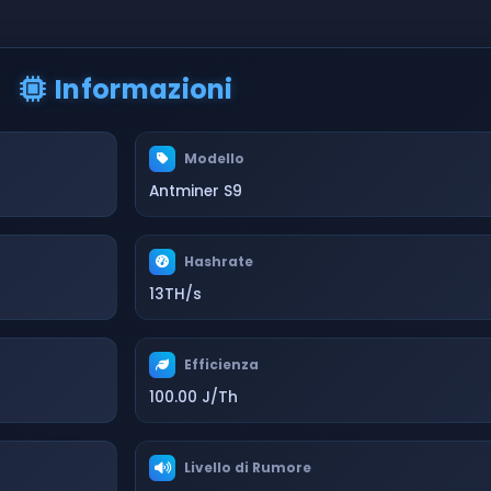
Informazioni
Modello
Antminer S9
Hashrate
13TH/s
Efficienza
100.00 J/Th
Livello di Rumore