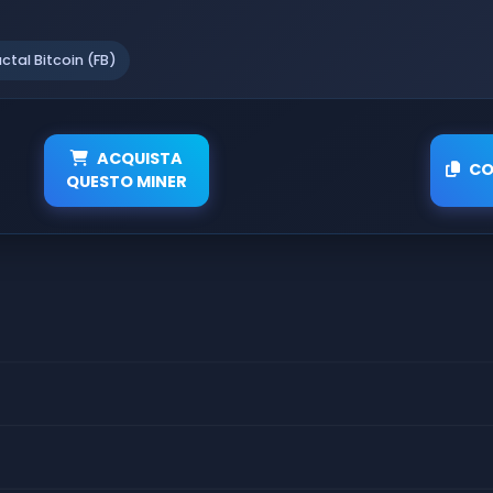
actal Bitcoin (FB)
ACQUISTA
CO
QUESTO MINER