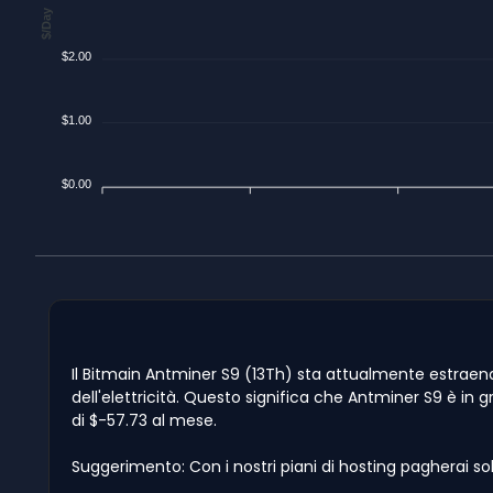
$/Day
$2.00
$1.00
$0.00
Il Bitmain Antminer S9 (13Th) sta attualmente estraendo
dell'elettricità. Questo significa che Antminer S9 è in g
di $-57.73 al mese.
Suggerimento: Con i nostri piani di hosting pagherai so