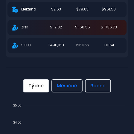
$2.63
$79.03
$961.50
Elektřina
$-2.02
$-60.55
$-736.73
Zisk
1:498,168
1:16,366
1:1,364
SOLO
Týdně
Měsíčně
Ročně
$5.00
$4.00