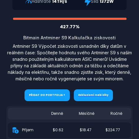
Hashrate
14TH/s
Síla
1372W
427.77%
Bitmain Antminer S9 Kalkulačka ziskovosti
Antminer S9 Výpočet ziskovosti usnadněn díky datům v
reálném čase: Spočítejte hodnotu svého Antminer S9 s naším
snadno použitelným kalkulátorem ASIC minerů! Uvádíme
příjmy na základě aktuálních odměn za těžbu a odečítáme
náklady na elektřinu, takže snadno zjistíte zisk, který denně,
měsíčně nebo ročně vygenerujete se svým minorem.
PŘIDAT DO PORTFOLIA +
Exkluzivní nabídky
Denně
Měsíčně
Ročně
$0.62
$18.47
$224.77
Příjem