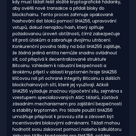
kdy musí těžaři řešit složité kryptografické hádanky,
aby ověřili nové transakce a přidali bloky do
blockchainu. Tento proces zahrnuje opakované
hashování dat bloků pomocí SHA256, upravování
vstupů, dokud nenajdou hash, který splňuje
požadovanou úroveň obtížnosti, čímž zabezpečuje
síť proti útokům a zabraňuje dvojímu utrácení.
Konkurenční povaha těžby na bázi SHA256 zajišťuje,
že žádná jediná entita nemůže snadno ovládnout
síť, což přispívá k decentralizované struktuře
Bitcoinu. Vzhledem k robustní bezpečnosti a
širokému přijetí v oblasti kryptoměn hraje SHA256
klíčovou roli při ochraně integrity Bitcoinu a dalších
blockchainových sítí, které jej využívají. Ačkoli
SHA256 vyžaduje značnou výpočetní sílu, zejména s
vzestupem specializovaných ASIC těžařů, zůstává
zásadním mechanismem pro zajištění bezpečnosti
a stability kryptoměn. Pro těžaře použití SHA256
umožňuje přispívat k provozu sítě a zároveň být
incentivováni blokovými odměnami. Těžaři mohou
hodnotit svou ziskovost pomocí našeho kalkulátoru
zisku pro těžbu kryptoměn pro SHA256, což jim