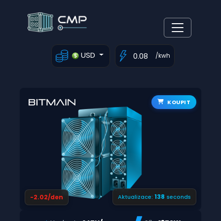
USD
/kwh
KOUPIT
137
-2.02/den
Aktualizace:
seconds