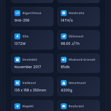
Algoritmus
Hashrate
SHA-256
14TH/s
Síla
Účinnost
1372W
98.00 J/Th
Uvolnění
Hluková úroveň
November 2017
85db
Velikost
Hmotnost
135 x 158 x 350mm
4200g
Napětí
Rozhraní