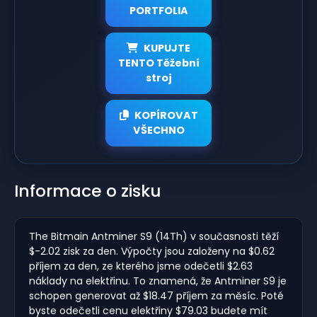
PORTFOLIA
KUPUJTE
TENTO Těžební
stroj
KOPÍROVAT
VŠECHNO
Informace o zisku
The Bitmain Antminer S9 (14Th) v současnosti těží
$-2.02 zisk za den. Výpočty jsou založeny na $0.62
příjem za den, ze kterého jsme odečetli $2.63
náklady na elektřinu. To znamená, že Antminer S9 je
schopen generovat až $18.47 příjem za měsíc. Poté
byste odečetli cenu elektřiny $79.03 budete mít