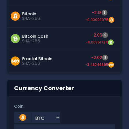
-2.18
$
Bitcoin
SHA-256
-0.00003075
-2.05
$
Bitcoin Cash
SHA-256
-0.00361724
-2.02
$
Fractal Bitcoin
SHA-256
-3.48246895
Currency Converter
Coin