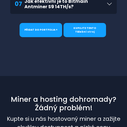
Jak efektivní je to Bitmain
07
Antminer S9 14TH/s?
KUPUJTE TENTO
PŘIDAT DO PORTFOLIA +
Těžební stroj
Miner a hosting dohromady?
Žádný problém!
Kupte si u nás hostovaný miner a zažijte