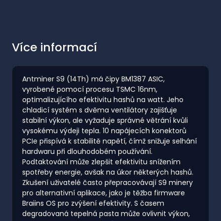
Více informací
Antminer S9 (14Th) má čipy BM1387 ASIC,
vyrobené pomocí procesu TSMC 16nm,
optimalizujícího efektivitu hashů na watt. Jeho
chladicí systém s dvěma ventilátory zajišťuje
stabilní výkon, ale vyžaduje správné větrání kvůli
vysokému výdeji tepla. 10 napájecích konektorů
PCIe přispívá k stabilitě napětí, čímž snižuje selhání
hardwaru při dlouhodobém používání.
Podtaktování může zlepšit efektivitu snížením
spotřeby energie, avšak na úkor některých hashů.
Zkušení uživatelé často přepracovávají S9 minery
pro alternativní aplikace, jako je těžba firmware
Braiins OS pro zvýšení efektivity. S časem
degradovaná tepelná pasta může ovlivnit výkon,