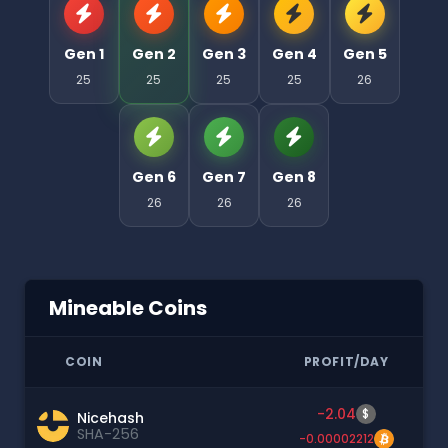
Gen 1
Gen 2
Gen 3
Gen 4
Gen 5
25
25
25
25
26
Gen 6
Gen 7
Gen 8
26
26
26
Mineable Coins
COIN
PROFIT/DAY
-2.04
$
Nicehash
SHA-256
-0.00002212