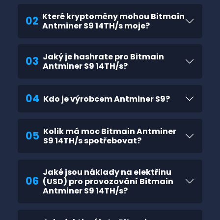
Které kryptoměny mohou Bitmain
02
Antminer S9 14TH/s moje?
Jaký je hashrate pro Bitmain
03
Antminer S9 14TH/s?
04
Kdo je výrobcem Antminer S9?
Kolik má moc Bitmain Antminer
05
S9 14TH/s spotřebovat?
Jaké jsou náklady na elektřinu
06
(USD) pro provozování Bitmain
Antminer S9 14TH/s?