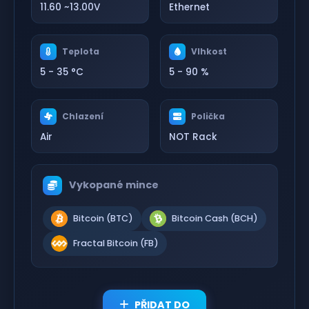
11.60 ~13.00V
Ethernet
Teplota
Vlhkost
5 - 35 °C
5 - 90 %
Chlazení
Polička
Air
NOT Rack
Vykopané mince
Bitcoin (BTC)
Bitcoin Cash (BCH)
Fractal Bitcoin (FB)
PŘIDAT DO