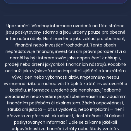
Upozornění:
Všechny informace uvedené na této stránce
jsou poskytovány zdarma a jsou určeny pouze pro obecné
informační účely. Není navržena jako základ pro obchodní,
finanční nebo investiční rozhodnutí. Tento obsah
nepředstavuje finanční, investiční ani právní poradenství a
neměl by být interpretován jako doporučení k nákupu,
prodeji nebo držení jakýchkoli finančních nástrojů. Podobně
neslouží jako výslovné nebo implicitní ujištění o konkrétním
vývoji cen nebo výkonnosti aktiv. Kryptoměny nesou
významná rizika a mohou vést k úplné ztrátě investovaného
kapitálu. Informace uvedené zde nenahrazují odborné
poradenství nebo vedení přizpůsobené vašim individuálním
finančním potřebám či okolnostem. Žádná odpovědnost,
záruka ani jistota — ať už výslovná, nebo implicitní — není
převzata za přesnost, aktuálnost, dostatečnost či úplnost
poskytovaných informací. Dále se zříkáme jakékoli
odpovědnosti za finanční ztráty nebo škody vzniklé v