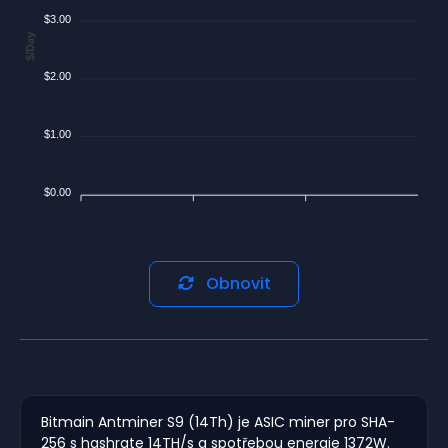
$3.00
$/Day
$2.00
$1.00
$0.00
Obnovit
Bitmain Antminer S9 (14Th) je ASIC miner pro SHA-
256 s hashrate 14TH/s a spotřebou energie 1372W.