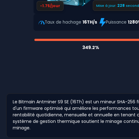
227
-1.75/jour
Mise à jour:
second
Taux de hachage
16TH/s
Puissance
128
349.2%
Le Bitmain Antminer S9 SE (16Th) est un mineur SHA-256 fiab
d'un firmware optimisé qui améliore les performances tout
rentabilité quotidienne, mensuelle et annuelle en tenant 
système de gestion thermique soutient le minage continu, 
minage.