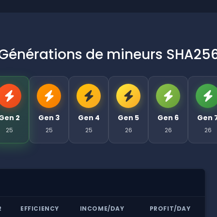
Générations de mineurs SHA25
Gen 2
Gen 3
Gen 4
Gen 5
Gen 6
Gen 
25
25
25
26
26
26
R
EFFICIENCY
INCOME/DAY
PROFIT/DAY