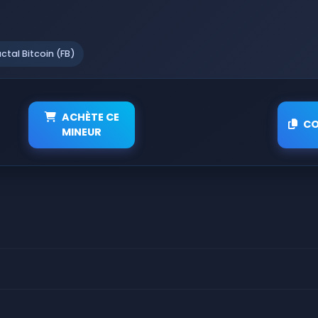
actal Bitcoin (FB)
ACHÈTE CE
CO
MINEUR