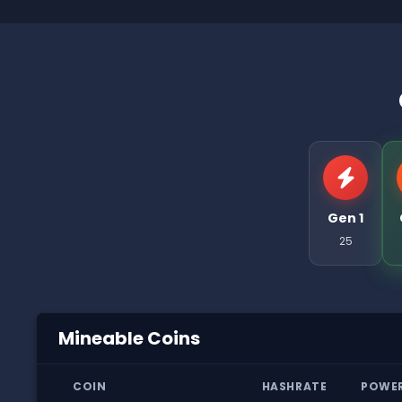
Gen 1
25
Mineable Coins
COIN
HASHRATE
POWE