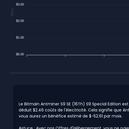
$3.00
$/Day
$2.00
$1.00
$0.00
Le Bitmain Antminer S9 SE (16Th) S9 Special Edition est
déduit $2.46 coûts de l'électricité. Cela signifie que An
vous aurez un bénéfice estimé de $-52.61 par mois.
Astuce : Avec nos Offres d'Hébergement, vous ne paie