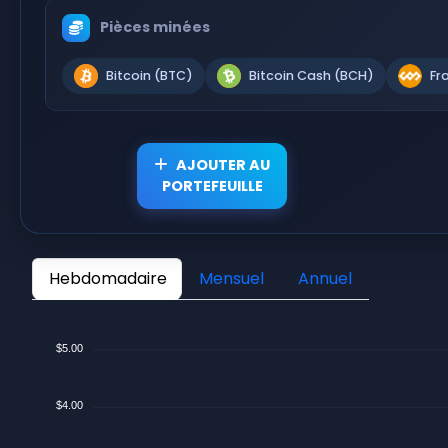
Pièces minées
Bitcoin (BTC)
Bitcoin Cash (BCH)
Fr
AJOUTER AU
PORTEFEUILLE
Hebdomadaire
Mensuel
Annuel
$5.00
$4.00