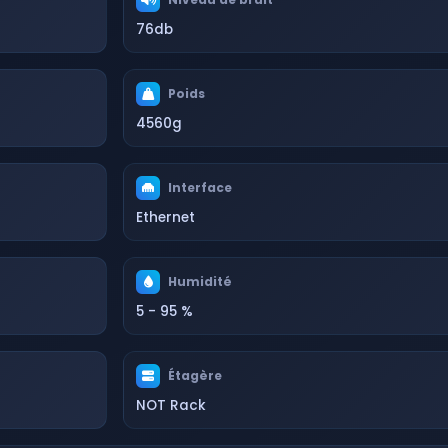
76db
Poids
4560g
Interface
Ethernet
Humidité
5 - 95 %
Étagère
NOT Rack