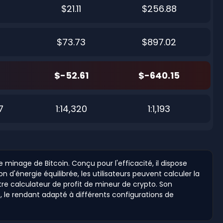
$21.11
$256.88
$73.73
$897.02
$-52.61
$-640.15
7
1:14,320
1:1,193
 minage de Bitcoin. Conçu pour l'efficacité, il dispose
'énergie équilibrée, les utilisateurs peuvent calculer la
re calculateur de profit de mineur de crypto. Son
, le rendant adapté à différents configurations de