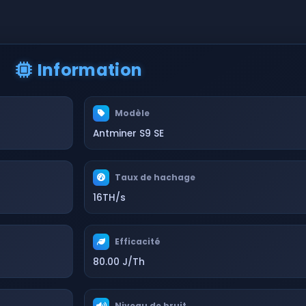
Information
Modèle
Antminer S9 SE
Taux de hachage
16TH/s
Efficacité
80.00 J/Th
Niveau de bruit