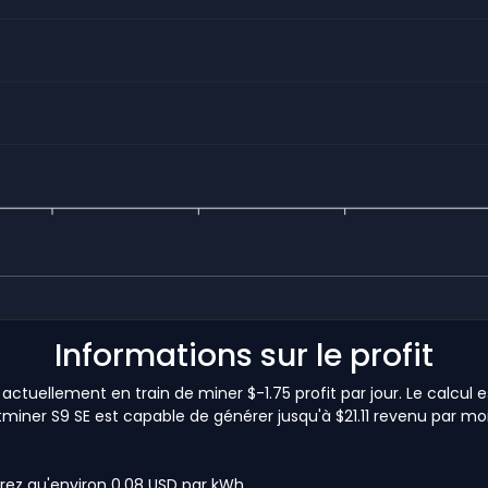
Informations sur le profit
 actuellement en train de miner $-1.75 profit par jour. Le calcu
tminer S9 SE est capable de générer jusqu'à $21.11 revenu par mois.
rez qu'environ 0,08 USD par kWh.