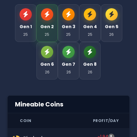
Gen 1
Gen 2
Gen 3
Gen 4
Gen 5
25
25
25
25
26
Gen 6
Gen 7
Gen 8
26
26
26
Mineable Coins
COIN
PROFIT/DAY
-1.94
$