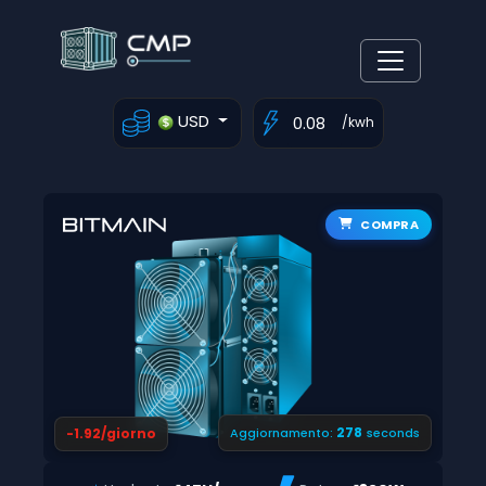
USD
/kwh
COMPRA
277
-1.92/giorno
Aggiornamento:
seconds