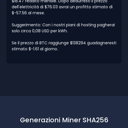
$18.47 reddito mensile. Dopo dedurresti il prezzo
dell'elettricità di $76.03 avrai un profitto stimato di
$-57.56 al mese.
Suggerimento: Con i nostri piani di hosting pagherai
solo circa 0,08 USD per kWh.
Se il prezzo di BTC raggiunge $138294 guadagneresti
stimato $-1.61 al giorno.
Generazioni Miner SHA256