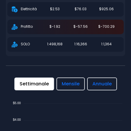
$2.53
$76.03
$925.06
Elettricità
$-1.92
$-57.56
$-700.29
Profitto
1:498,168
1:16,366
1:1,364
SOLO
Settimanale
Mensile
Annuale
$5.00
$4.00