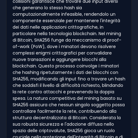
collisioni garantisce che trovare due input diversi
che generano lo stesso hash sia
computazionalmente infeasible, rendendolo un
componente essenziale per mantenere l'integrità
dei dati nelle applicazioni crittografiche, in
particolare nella tecnologia blockchain. Nel mining
di Bitcoin, SHA256 funge da meccanismo di proof-
of-work (PoW), dove i minatori devono risolvere
complessi enigmi crittografici per convalidare
nuove transazioni e aggiungere blocchi alla
blockchain. Questo processo coinvolge i minatori
che hashing ripetutamente i dati dei blocchi con
SHA256, modificando gli input fino a trovare un hash
che soddisfi il livello di difficoltà richiesto, blindando
la rete contro attacchi e prevenendo la doppia
spesa. La natura competitiva del mining basato su
SHA256 assicura che nessun singolo soggetto possa
controllare facilmente la rete, contribuendo alla
struttura decentralizzata di Bitcoin. Considerata la
sua robusta sicurezza e l'adozione diffusa nello
spazio delle criptovalute, SHA256 gioca un ruolo
cruciale nella protezione dell'integrità di Bitcoin e di