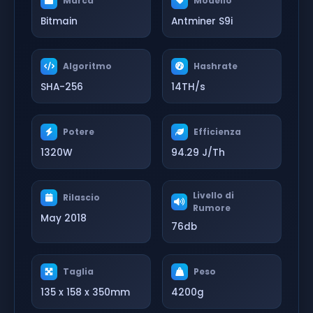
Marca
Modello
Bitmain
Antminer S9i
Algoritmo
Hashrate
SHA-256
14TH/s
Potere
Efficienza
1320W
94.29 J/Th
Livello di
Rilascio
Rumore
May 2018
76db
Taglia
Peso
135 x 158 x 350mm
4200g