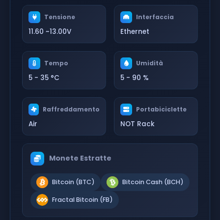
Tensione
Interfaccia
11.60 ~13.00V
Ethernet
Tempo
Umidità
5 - 35 °C
5 - 90 %
Raffreddamento
Portabiciclette
Air
NOT Rack
Monete Estratte
Bitcoin (BTC)
Bitcoin Cash (BCH)
Fractal Bitcoin (FB)