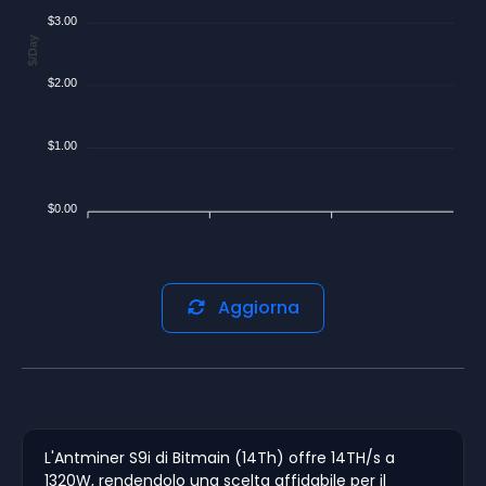
$3.00
$/Day
$2.00
$1.00
$0.00
Aggiorna
L'Antminer S9i di Bitmain (14Th) offre 14TH/s a
1320W, rendendolo una scelta affidabile per il