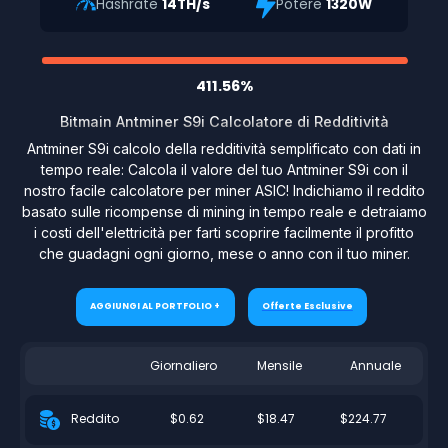
Hashrate
14TH/s
Potere
1320W
411.56%
Bitmain Antminer S9i Calcolatore di Redditività
Antminer S9i calcolo della redditività semplificato con dati in
tempo reale: Calcola il valore del tuo Antminer S9i con il
nostro facile calcolatore per miner ASIC! Indichiamo il reddito
basato sulle ricompense di mining in tempo reale e detraiamo
i costi dell'elettricità per farti scoprire facilmente il profitto
che guadagni ogni giorno, mese o anno con il tuo miner.
AGGIUNGI AL PORTFOLIO +
Offerte Esclusive
Giornaliero
Mensile
Annuale
$0.62
$18.47
$224.77
Reddito