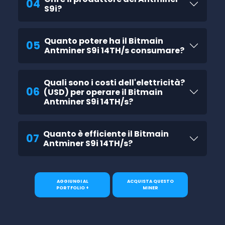
04
S9i?
Quanto potere ha il Bitmain
05
Antminer S9i 14TH/s consumare?
Quali sono i costi dell'elettricità?
06
(USD) per operare il Bitmain
Antminer S9i 14TH/s?
Quanto è efficiente il Bitmain
07
Antminer S9i 14TH/s?
AGGIUNGI AL
ACQUISTA QUESTO
PORTFOLIO +
MINER