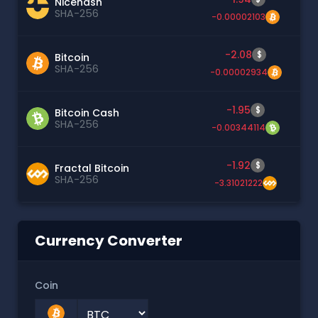
Nicehash
SHA-256
-0.00002103
-2.08
$
Bitcoin
SHA-256
-0.00002934
-1.95
$
Bitcoin Cash
SHA-256
-0.00344114
-1.92
$
Fractal Bitcoin
SHA-256
-3.31021222
Currency Converter
Coin