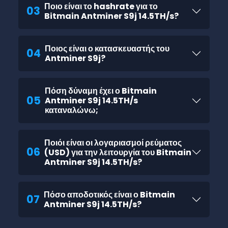
Ποιο είναι το hashrate για το
03
Bitmain Antminer S9j 14.5TH/s?
Ποιος είναι ο κατασκευαστής του
04
Antminer S9j?
Πόση δύναμη έχει ο Bitmain
05
Antminer S9j 14.5TH/s
καταναλώνω;
Ποιόι είναι οι λογαριασμοί ρεύματος
06
(USD) για την λειτουργία του Bitmain
Antminer S9j 14.5TH/s?
Πόσο αποδοτικός είναι ο Bitmain
07
Antminer S9j 14.5TH/s?