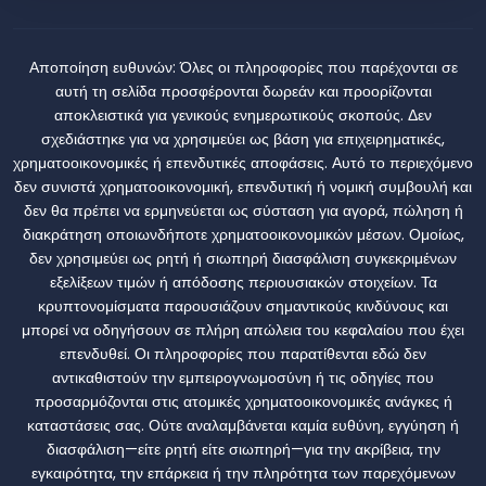
Αποποίηση ευθυνών:
Όλες οι πληροφορίες που παρέχονται σε
αυτή τη σελίδα προσφέρονται δωρεάν και προορίζονται
αποκλειστικά για γενικούς ενημερωτικούς σκοπούς. Δεν
σχεδιάστηκε για να χρησιμεύει ως βάση για επιχειρηματικές,
χρηματοοικονομικές ή επενδυτικές αποφάσεις. Αυτό το περιεχόμενο
δεν συνιστά χρηματοοικονομική, επενδυτική ή νομική συμβουλή και
δεν θα πρέπει να ερμηνεύεται ως σύσταση για αγορά, πώληση ή
διακράτηση οποιωνδήποτε χρηματοοικονομικών μέσων. Ομοίως,
δεν χρησιμεύει ως ρητή ή σιωπηρή διασφάλιση συγκεκριμένων
εξελίξεων τιμών ή απόδοσης περιουσιακών στοιχείων. Τα
κρυπτονομίσματα παρουσιάζουν σημαντικούς κινδύνους και
μπορεί να οδηγήσουν σε πλήρη απώλεια του κεφαλαίου που έχει
επενδυθεί. Οι πληροφορίες που παρατίθενται εδώ δεν
αντικαθιστούν την εμπειρογνωμοσύνη ή τις οδηγίες που
προσαρμόζονται στις ατομικές χρηματοοικονομικές ανάγκες ή
καταστάσεις σας. Ούτε αναλαμβάνεται καμία ευθύνη, εγγύηση ή
διασφάλιση—είτε ρητή είτε σιωπηρή—για την ακρίβεια, την
εγκαιρότητα, την επάρκεια ή την πληρότητα των παρεχόμενων