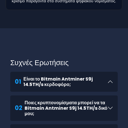
κρίσιμο παράγοντα στα συστήματα ψηφιακού νομίσματος.
Συχνές Ερωτήσεις
Είναι το Bitmain Antminer S9j
01
14.5TH/s κερδοφόρο;
Ποιες κρυπτονομίσματα μπορεί να τα
02
Bitmain Antminer S9j 14.5TH/s δικό
μου;