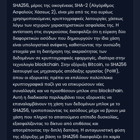
SHA256, μέρος της οικογένειας SHA-2 (Αλγόριθμος
Ασφαλούς Χάσεως 2), είναι μία από τις πιο ευρέως
χρησιμοποιούμενες κρυπτογραφικές λειτουργίες χάσεως
λόγω των ισχυρών χαρακτηριστικών ασφαλείας της. Η
αντίσταση στις συγκρούσεις διασφαλίζει ότι η εύρεση δύο
διαφορετικών εισόδων που δημιουργούν την ίδια χάση
είναι υπολογιστικά ανέφικτη, καθιστώντας την ουσιώδη
στοιχεία για τη διατήρηση της ακεραιότητας των
δεδομένων σε κρυπτογραφικές εφαρμογές, ιδιαίτερα στην
τεχνολογία blockchain. Στην εξόρυξη Bitcoin, το SHA256
λειτουργεί ως μηχανισμός απόδειξης εργασίας (PoW),
όπου οι εξορυκτές πρέπει να επιλύουν πολύπλοκα
κρυπτογραφικά παζλ για να επικυρώσουν νέες
συναλλαγές και να προσθέσουν μπλοκ στο blockchain.
Αυτή η διαδικασία περιλαμβάνει τους εξορυκτές να
επαναλαμβάνουν τη χάση των δεδομένων μπλοκ με το
SHA256, τροποποιώντας τις εισόδους μέχρι να βρουν μια
χάση που πληροί το απαιτούμενο επίπεδο δυσκολίας,
εξασφαλίζοντας το δίκτυο από επιθέσεις και
αποτρέποντας την διπλή δαπάνη. Η ανταγωνιστική φύση
της εξόρυξης με βάση το SHA256 διασφαλίζει ότι καμία