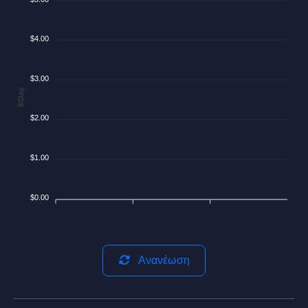
$4.00
$3.00
$/Day
$2.00
$1.00
$0.00
Ανανέωση