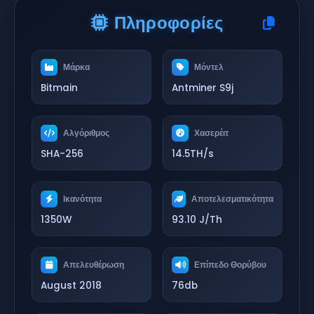
Πληροφορίες
Μάρκα
Μόντελ
Bitmain
Antminer S9j
Αλγόριθμος
Χασερέιτ
SHA-256
14.5TH/s
Ικανότητα
Αποτελεσματικότητα
1350W
93.10 J/Th
Απελευθέρωση
Επίπεδο Θορύβου
August 2018
76db