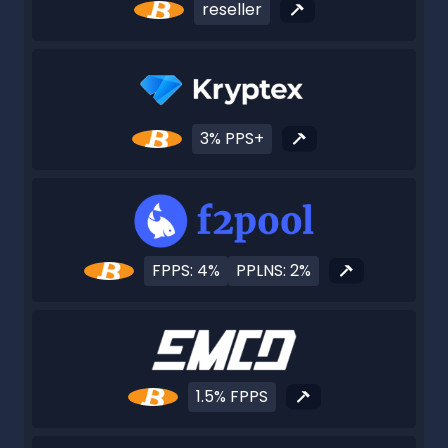
reseller
3% PPS+
FPPS: 4%
PPLNS: 2%
1.5% FPPS