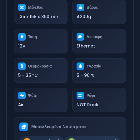
Μέγεθος
Βάρος
135 x 158 x 350mm
4200g
Τάση
Διεπαφή
12V
Ethernet
Θερμοκρασία
Υγρασία
5 - 35 °C
5 - 90 %
Ψύξη
Ράφι
Air
NOT Rack
Μεταλλευμένα Νομίσματα