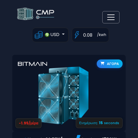
USD
/kwh
ΑΓΟΡΑ
14
-1.95/μέρα
Ενημέρωση:
seconds