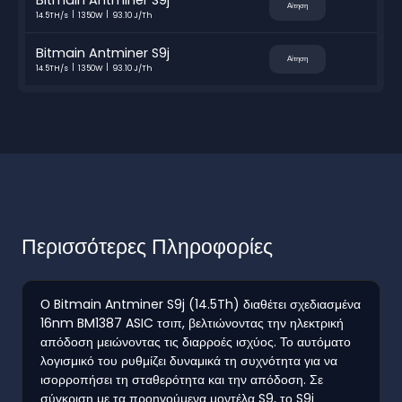
Αίτηση
14.5TH/s
1350W
93.10 J/Th
Bitmain Antminer S9j
Αίτηση
14.5TH/s
1350W
93.10 J/Th
Περισσότερες Πληροφορίες
Ο Bitmain Antminer S9j (14.5Th) διαθέτει σχεδιασμένα
16nm BM1387 ASIC τσιπ, βελτιώνοντας την ηλεκτρική
απόδοση μειώνοντας τις διαρροές ισχύος. Το αυτόματο
λογισμικό του ρυθμίζει δυναμικά τη συχνότητα για να
ισορροπήσει τη σταθερότητα και την απόδοση. Σε
σύγκριση με τα προηγούμενα μοντέλα S9, το S9j