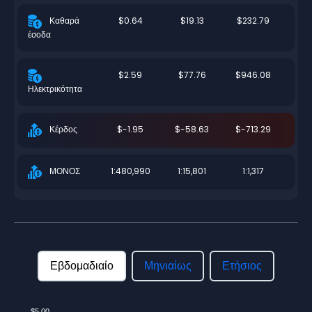
$0.64
$19.13
$232.79
Καθαρά
έσοδα
$2.59
$77.76
$946.08
Ηλεκτρικότητα
$-1.95
$-58.63
$-713.29
Κέρδος
1:480,990
1:15,801
1:1,317
ΜΟΝΟΣ
Εβδομαδιαίο
Μηνιαίως
Ετήσιος
$5.00