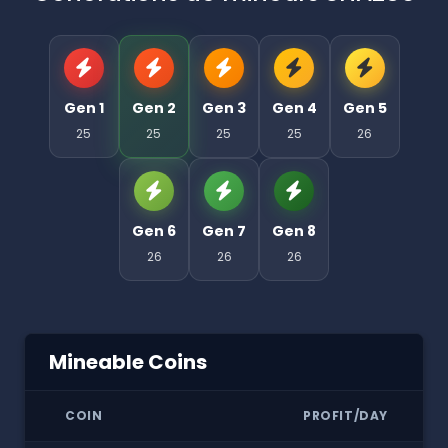
Gen 1
Gen 2
Gen 3
Gen 4
Gen 5
25
25
25
25
26
Gen 6
Gen 7
Gen 8
26
26
26
Mineable Coins
COIN
PROFIT/DAY