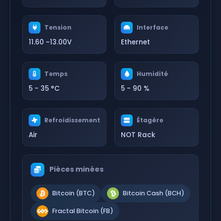
Tension
Interface
11.60 ~13.00V
Ethernet
Temps
Humidité
5 - 35 °C
5 - 90 %
Refroidissement
Étagère
Air
NOT Rack
Pièces minées
Bitcoin (BTC)
Bitcoin Cash (BCH)
Fractal Bitcoin (FB)