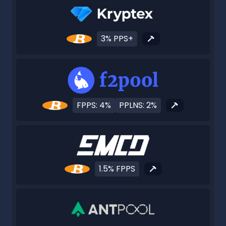
3% PPS+
FPPS: 4%
PPLNS: 2%
1.5% FPPS