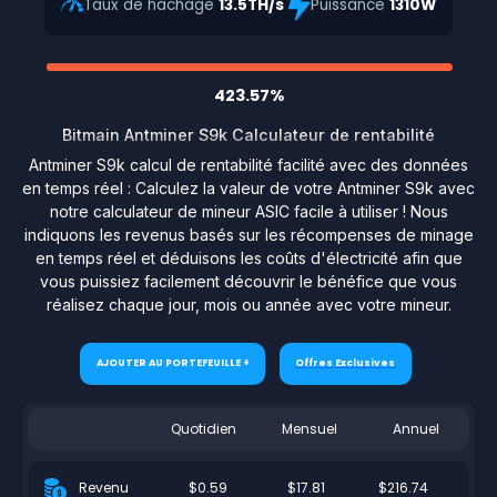
Taux de hachage
13.5TH/s
Puissance
1310W
423.57%
Bitmain Antminer S9k Calculateur de rentabilité
Antminer S9k calcul de rentabilité facilité avec des données
en temps réel : Calculez la valeur de votre Antminer S9k avec
notre calculateur de mineur ASIC facile à utiliser ! Nous
indiquons les revenus basés sur les récompenses de minage
en temps réel et déduisons les coûts d'électricité afin que
vous puissiez facilement découvrir le bénéfice que vous
réalisez chaque jour, mois ou année avec votre mineur.
AJOUTER AU PORTEFEUILLE +
Offres Exclusives
Quotidien
Mensuel
Annuel
$0.59
$17.81
$216.74
Revenu