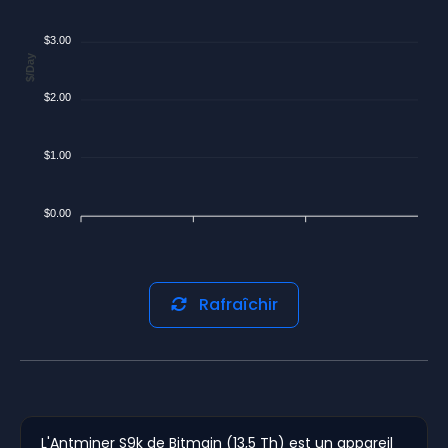
$3.00
$/Day
$2.00
$1.00
$0.00
Rafraîchir
L'Antminer S9k de Bitmain (13,5 Th) est un appareil