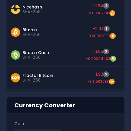
-1.94
$
Nicehash
SHA-256
-0.00002106
-2.08
$
Bitcoin
SHA-256
-0.00002930
-1.95
$
Bitcoin Cash
SHA-256
-0.00344403
-1.92
$
Fractal Bitcoin
SHA-256
-3.31503088
Currency Converter
Coin