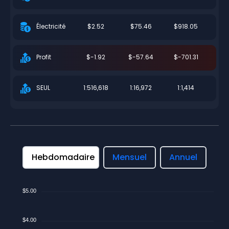
$2.52
$75.46
$918.05
Électricité
$-1.92
$-57.64
$-701.31
Profit
1:516,618
1:16,972
1:1,414
SEUL
Hebdomadaire
Mensuel
Annuel
$5.00
$4.00