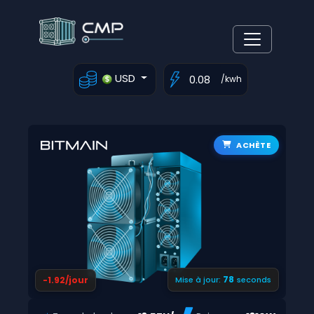
USD
/kwh
ACHÈTE
77
-1.92/jour
Mise à jour:
seconds