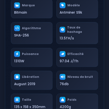
Marque
Modèle
Bitmain
Antminer S9k
Taux de
Algorithme
hachage
SHA-256
13.5TH/s
Puissance
Efficacité
1310W
97.04 J/Th
Libération
Niveau de bruit
August 2019
76db
Taille
Poids
135 x 158 x 350mm
4200g