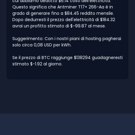
cui abbiamo dedotto $6.14 costi dell'elettricità.
Questo significa che Antminer T17+ 266-Aa è in
grado di generare fino a $84.45 reddito mensile.
Dopo dedurresti il prezzo dell'elettricità di $184.32
avrai un profitto stimato di $-99.87 al mese.
Suggerimento: Con i nostri piani di hosting pagherai
solo circa 0,08 USD per kWh.
Se il prezzo di BTC raggiunge $138294 guadagneresti
stimato $-1.92 al giorno.