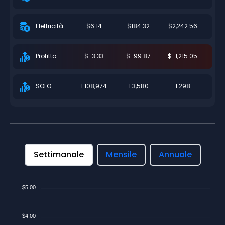
$6.14
$184.32
$2,242.56
Elettricità
$-3.33
$-99.87
$-1,215.05
Profitto
1:108,974
1:3,580
1:298
SOLO
Settimanale
Mensile
Annuale
$5.00
$4.00