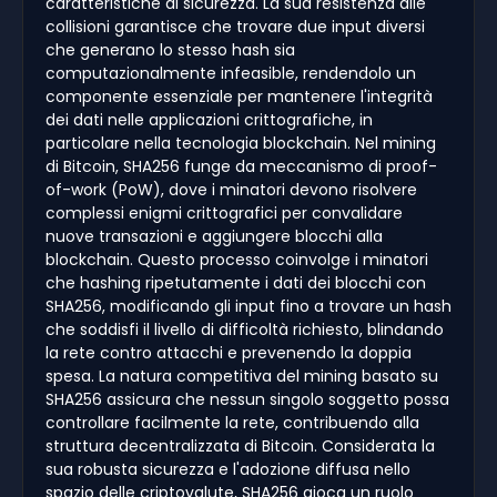
caratteristiche di sicurezza. La sua resistenza alle
collisioni garantisce che trovare due input diversi
che generano lo stesso hash sia
computazionalmente infeasible, rendendolo un
componente essenziale per mantenere l'integrità
dei dati nelle applicazioni crittografiche, in
particolare nella tecnologia blockchain. Nel mining
di Bitcoin, SHA256 funge da meccanismo di proof-
of-work (PoW), dove i minatori devono risolvere
complessi enigmi crittografici per convalidare
nuove transazioni e aggiungere blocchi alla
blockchain. Questo processo coinvolge i minatori
che hashing ripetutamente i dati dei blocchi con
SHA256, modificando gli input fino a trovare un hash
che soddisfi il livello di difficoltà richiesto, blindando
la rete contro attacchi e prevenendo la doppia
spesa. La natura competitiva del mining basato su
SHA256 assicura che nessun singolo soggetto possa
controllare facilmente la rete, contribuendo alla
struttura decentralizzata di Bitcoin. Considerata la
sua robusta sicurezza e l'adozione diffusa nello
spazio delle criptovalute, SHA256 gioca un ruolo