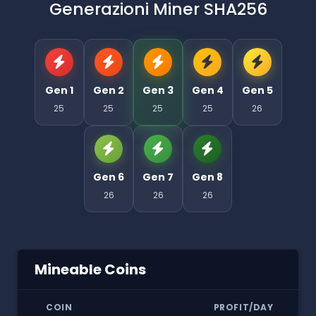
Generazioni Miner SHA256
Gen 1
Gen 2
Gen 3
Gen 4
Gen 5
25
25
25
25
26
Gen 6
Gen 7
Gen 8
26
26
26
Mineable Coins
COIN
PROFIT/DAY