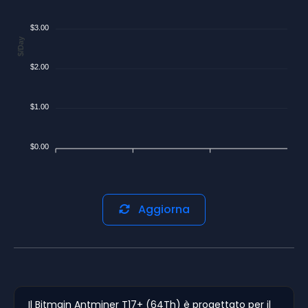
$3.00
$/Day
$2.00
$1.00
$0.00
Aggiorna
Il Bitmain Antminer T17+ (64Th) è progettato per il