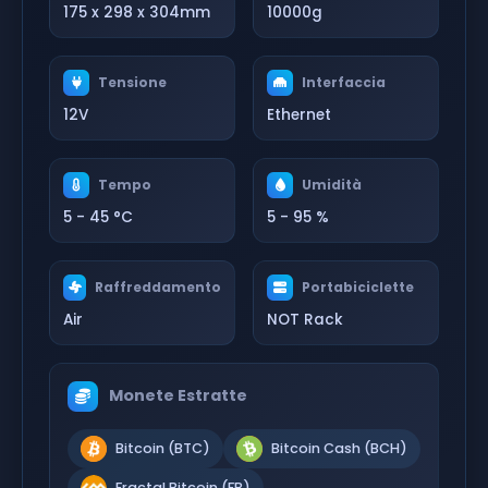
175 x 298 x 304mm
10000g
Tensione
Interfaccia
12V
Ethernet
Tempo
Umidità
5 - 45 °C
5 - 95 %
Raffreddamento
Portabiciclette
Air
NOT Rack
Monete Estratte
Bitcoin (BTC)
Bitcoin Cash (BCH)
Fractal Bitcoin (FB)