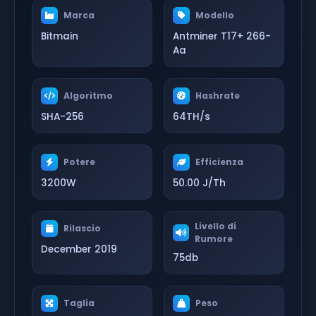
Marca
Modello
Bitmain
Antminer T17+ 266-
Aa
Algoritmo
Hashrate
SHA-256
64TH/s
Potere
Efficienza
3200W
50.00 J/Th
Livello di
Rilascio
Rumore
December 2019
75db
Taglia
Peso