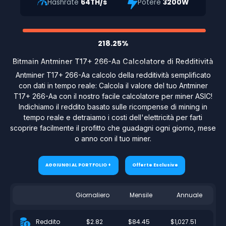
Hashrate
64TH/s
Potere
3200W
218.25%
Bitmain Antminer T17+ 266-Aa Calcolatore di Redditività
Antminer T17+ 266-Aa calcolo della redditività semplificato
con dati in tempo reale: Calcola il valore del tuo Antminer
T17+ 266-Aa con il nostro facile calcolatore per miner ASIC!
Indichiamo il reddito basato sulle ricompense di mining in
tempo reale e detraiamo i costi dell'elettricità per farti
scoprire facilmente il profitto che guadagni ogni giorno, mese
o anno con il tuo miner.
AGGIUNGI AL PORTFOLIO +
Offerte Esclusive
Giornaliero
Mensile
Annuale
$2.82
$84.45
$1,027.51
Reddito