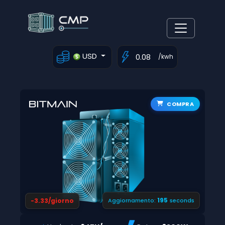
USD
/kwh
COMPRA
194
-3.33/giorno
Aggiornamento:
seconds