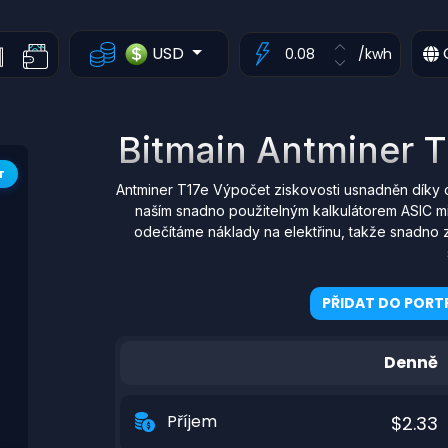
USD
/kwh
Bitmain Antminer T
T
Antminer T17e Výpočet ziskovosti usnadněn díky 
naším snadno použitelným kalkulátorem ASIC mi
odečítáme náklady na elektřinu, takže snadno z
PŘIDAT DO PORTF
Denně
Příjem
$2.33