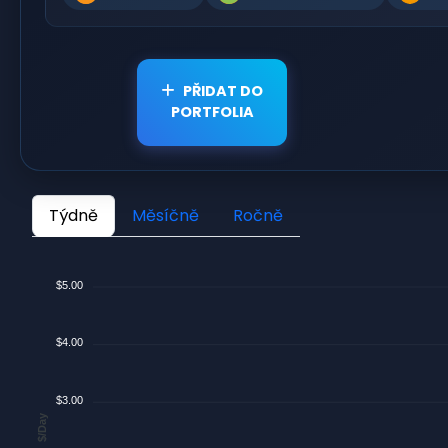
PŘIDAT DO
PORTFOLIA
Týdně
Měsíčně
Ročně
$5.00
$4.00
$3.00
$/Day