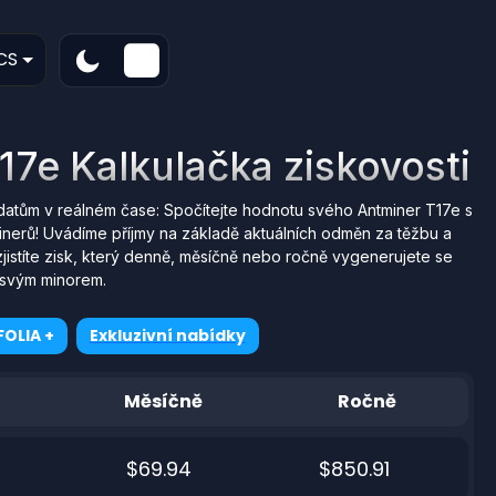
CS
17e Kalkulačka ziskovosti
datům v reálném čase: Spočítejte hodnotu svého Antminer T17e s
nerů! Uvádíme příjmy na základě aktuálních odměn za těžbu a
jistíte zisk, který denně, měsíčně nebo ročně vygenerujete se
svým minorem.
OLIA +
Exkluzivní nabídky
Měsíčně
Ročně
$69.94
$850.91