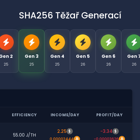
SHA256 Těžař Generací
Gen 2
Gen 3
Gen 4
Gen 5
Gen 6
Gen 
25
25
25
26
26
26
R
EFFICIENCY
INCOME/DAY
PROFIT/DAY
2.25
-3.34
$
$
55.00 J/TH
0.00002444
-0.00003626