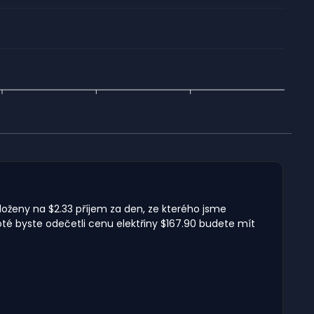
loženy na $2.33 příjem za den, ze kterého jsme
té byste odečetli cenu elektřiny $167.90 budete mít