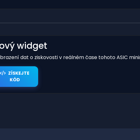
kový widget
obrazení dat o ziskovosti v reálném čase tohoto ASIC mini
ZÍSKEJTE
KÓD