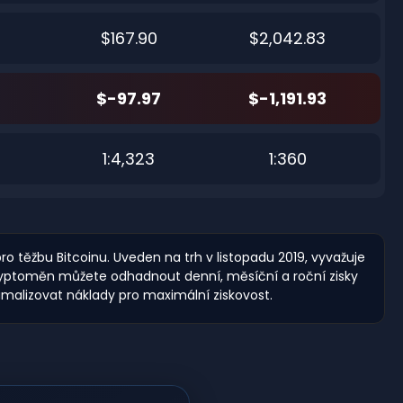
$167.90
$2,042.83
$-97.97
$-1,191.93
1:4,323
1:360
o těžbu Bitcoinu. Uveden na trh v listopadu 2019, vyvažuje
kryptoměn můžete odhadnout denní, měsíční a roční zisky
malizovat náklady pro maximální ziskovost.