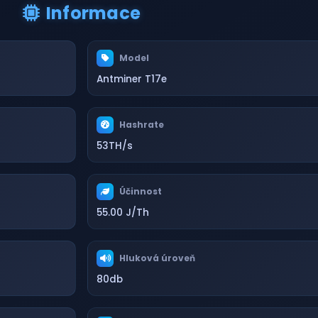
Informace
Model
Antminer T17e
Hashrate
53TH/s
Účinnost
55.00 J/Th
Hluková úroveň
80db