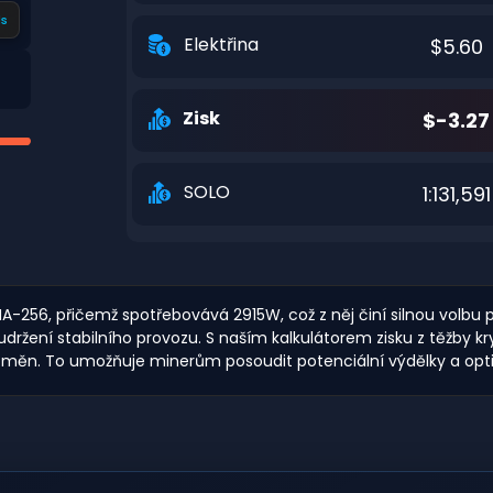
s
Elektřina
$5.60
Zisk
$-3.27
SOLO
1:131,591
-256, přičemž spotřebovává 2915W, což z něj činí silnou volbu pr
ržení stabilního provozu. S naším kalkulátorem zisku z těžby 
a měn. To umožňuje minerům posoudit potenciální výdělky a opti