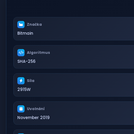
Značka
Bitmain
Algoritmus
SHA-256
Síla
2915W
Uvolnění
November 2019