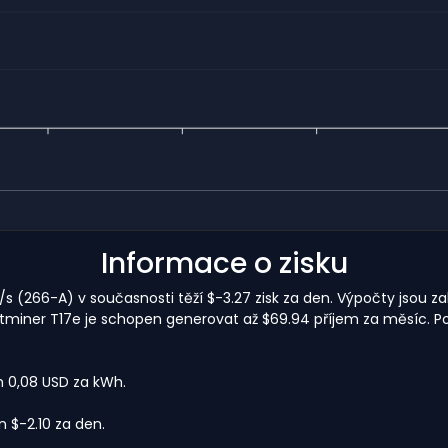
Informace o zisku
 (266-A) v současnosti těží $-3.27 zisk za den. Výpočty jsou za
ntminer T17e je schopen generovat až $69.94 příjem za měsíc. Po
m 0,08 USD za kWh.
$-2.10 za den.