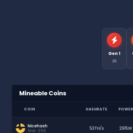
Gen 1
25
Mineable Coins
COIN
HASHRATE
POWE
Nicehash
53TH/s
2915W
SHA-256