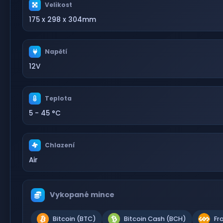
Velikost
175 x 298 x 304mm
Napětí
12V
Teplota
5 - 45 °C
Chlazení
Air
Vykopané mince
Bitcoin (BTC)
Bitcoin Cash (BCH)
Fr