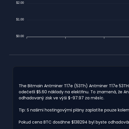
$2.00
$1.00
$0.00
The Bitmain Antminer T17e (53Th) Antminer T17e 53TH/s
odečetli $5.60 náklady na elektřinu. To znamená, že A
odhadovaný zisk ve výši $-97.97 za měsíc.
Tip: S našimi hostingovými plány zaplatíte pouze kole
Pokud cena BTC dosáhne $138294 byl byste odhadován 