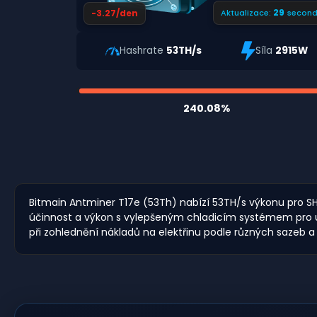
28
-3.27/den
Aktualizace:
second
Hashrate
53TH/s
Síla
2915W
240.08%
Bitmain Antminer T17e (53Th) nabízí 53TH/s výkonu pro SHA
účinnost a výkon s vylepšeným chladicím systémem pro ud
při zohlednění nákladů na elektřinu podle různých sazeb 