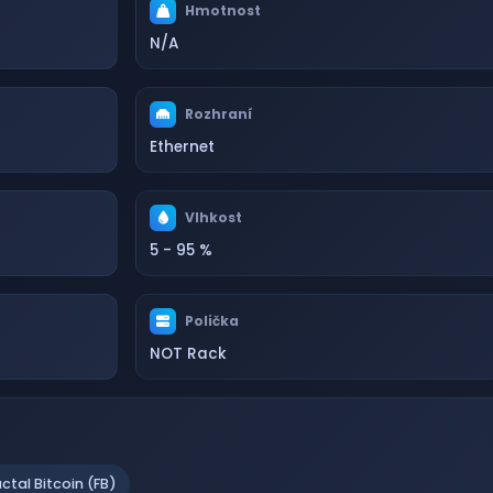
Hmotnost
N/A
Rozhraní
Ethernet
Vlhkost
5 - 95 %
Polička
NOT Rack
actal Bitcoin (FB)