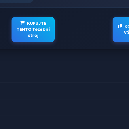
KUPUJTE
K
TENTO Těžební
V
stroj