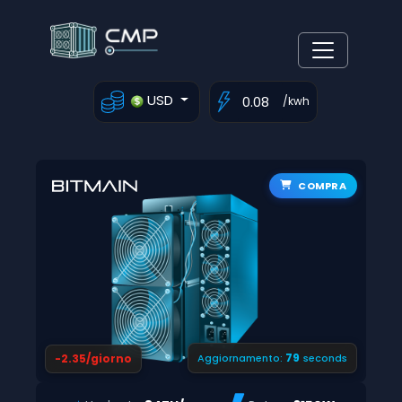
USD
/kwh
COMPRA
78
-2.35/giorno
Aggiornamento:
seconds