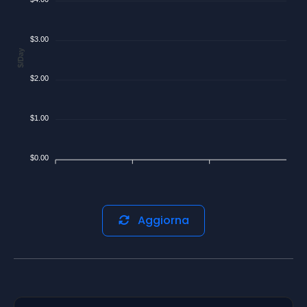
$3.00
$/Day
$2.00
$1.00
$0.00
Aggiorna