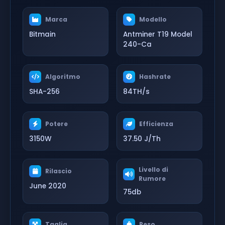
Marca
Modello
Bitmain
Antminer T19 Model
240-Ca
Algoritmo
Hashrate
SHA-256
84TH/s
Potere
Efficienza
3150W
37.50 J/Th
Livello di
Rilascio
Rumore
June 2020
75db
Taglia
Peso