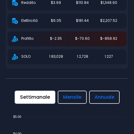
$3.69
$110.84
$1,348.60
Reddito
$6.05
$181.44
$2,207.52
Elettricità
$-2.35
$-70.60
$-858.92
Profitto
1:83,028
1:2,728
1:227
SOLO
Settimanale
Mensile
Annuale
$5.00
$4.00