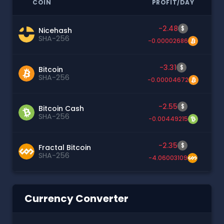
COIN
PROFIT/DAY
-2.48
$
Nicehash
SHA-256
-0.00002686
-3.31
$
Bitcoin
SHA-256
-0.00004672
-2.55
$
Bitcoin Cash
SHA-256
-0.00449215
-2.35
$
Fractal Bitcoin
SHA-256
-4.06003109
Currency Converter