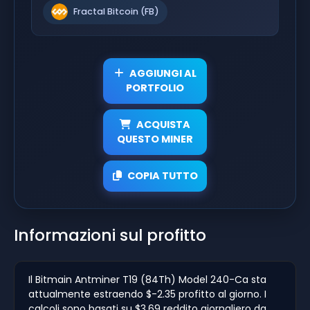
Fractal Bitcoin (FB)
AGGIUNGI AL
PORTFOLIO
ACQUISTA
QUESTO MINER
COPIA TUTTO
Informazioni sul profitto
Il Bitmain Antminer T19 (84Th) Model 240-Ca sta
attualmente estraendo $-2.35 profitto al giorno. I
calcoli sono basati su $3.69 reddito giornaliero da