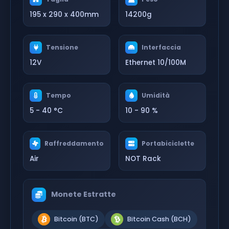
195 x 290 x 400mm
14200g
Tensione
Interfaccia
12V
Ethernet 10/100M
Tempo
Umidità
5 - 40 °C
10 - 90 %
Raffreddamento
Portabiciclette
Air
NOT Rack
Monete Estratte
Bitcoin (BTC)
Bitcoin Cash (BCH)