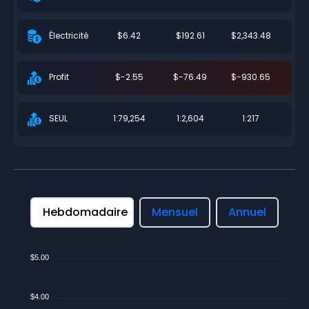
$6.42
$192.61
$2,343.48
Électricité
$-2.55
$-76.49
$-930.65
Profit
1:79,254
1:2,604
1:217
SEUL
Hebdomadaire
Mensuel
Annuel
$5.00
$4.00