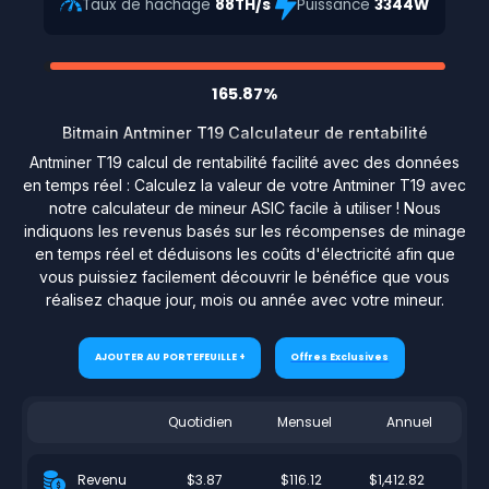
Taux de hachage
88TH/s
Puissance
3344W
165.87%
Bitmain Antminer T19 Calculateur de rentabilité
Antminer T19 calcul de rentabilité facilité avec des données
en temps réel : Calculez la valeur de votre Antminer T19 avec
notre calculateur de mineur ASIC facile à utiliser ! Nous
indiquons les revenus basés sur les récompenses de minage
en temps réel et déduisons les coûts d'électricité afin que
vous puissiez facilement découvrir le bénéfice que vous
réalisez chaque jour, mois ou année avec votre mineur.
AJOUTER AU PORTEFEUILLE +
Offres Exclusives
Quotidien
Mensuel
Annuel
$3.87
$116.12
$1,412.82
Revenu