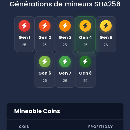
Générations de mineurs SHA256
Gen 1
Gen 2
Gen 3
Gen 4
Gen 5
25
25
25
25
26
Gen 6
Gen 7
Gen 8
26
26
26
Mineable Coins
COIN
PROFIT/DAY