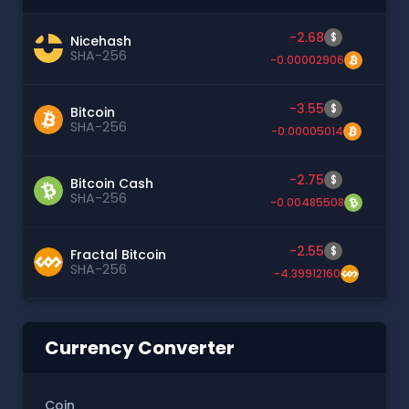
-2.68
$
Nicehash
SHA-256
-0.00002906
-3.55
$
Bitcoin
SHA-256
-0.00005014
-2.75
$
Bitcoin Cash
SHA-256
-0.00485508
-2.55
$
Fractal Bitcoin
SHA-256
-4.39912160
Currency Converter
Coin