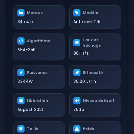
Marque
Modèle
Bitmain
Antminer T19
Taux de
Algorithme
hachage
SHA-256
88TH/s
Puissance
Efficacité
3344W
38.00 J/Th
Libération
Niveau de bruit
August 2021
75db
Taille
Poids