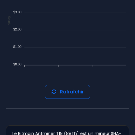
$3.00
$/Day
$2.00
$1.00
$0.00
Rafraîchir
Le Bitmain Antminer T19 (88Th) est un mineur SHA-