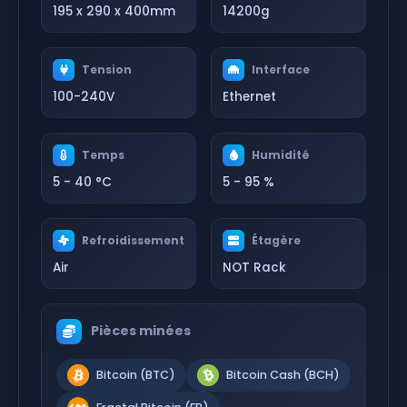
195 x 290 x 400mm
14200g
Tension
Interface
100-240V
Ethernet
Temps
Humidité
5 - 40 °C
5 - 95 %
Refroidissement
Étagère
Air
NOT Rack
Pièces minées
Bitcoin (BTC)
Bitcoin Cash (BCH)