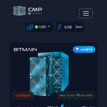
USD
/kwh
ACHÈTE
75
-2.55/jour
Mise à jour:
seconds