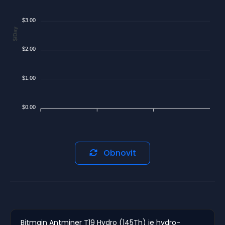
$3.00
$/Day
$2.00
$1.00
$0.00
Obnovit
Bitmain Antminer T19 Hydro (145Th) je hydro-