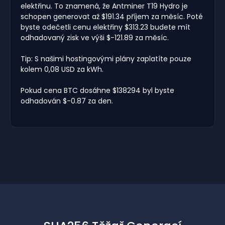
elektřinu. To znamená, že Antminer T19 Hydro je
schopen generovat až $191.34 příjem za měsíc. Poté
byste odečetli cenu elektřiny $313.23 budete mít
odhadovaný zisk ve výši $-121.89 za měsíc.
Tip: S našimi hostingovými plány zaplatíte pouze
kolem 0,08 USD za kWh.
Pokud cena BTC dosáhne $138294 byl byste
odhadován $-0.87 za den.