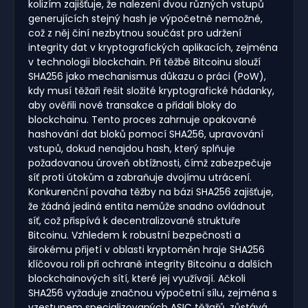
kolizím zajišťuje, že nalezení dvou různých vstupů
generujících stejný hash je výpočetně nemožné,
což z něj činí nezbytnou součást pro udržení
integrity dat v kryptografických aplikacích, zejména
v technologii blockchain. Při těžbě Bitcoinu slouží
SHA256 jako mechanismus důkazu o práci (PoW),
kdy musí těžaři řešit složité kryptografické hádanky,
aby ověřili nové transakce a přidali bloky do
blockchainu. Tento proces zahrnuje opakované
hashování dat bloků pomocí SHA256, upravování
vstupů, dokud nenajdou hash, který splňuje
požadovanou úroveň obtížnosti, čímž zabezpečuje
síť proti útokům a zabraňuje dvojímu utrácení.
Konkurenční povaha těžby na bázi SHA256 zajišťuje,
že žádná jediná entita nemůže snadno ovládnout
síť, což přispívá k decentralizované struktuře
Bitcoinu. Vzhledem k robustní bezpečnosti a
širokému přijetí v oblasti kryptoměn hraje SHA256
klíčovou roli při ochraně integrity Bitcoinu a dalších
blockchainových sítí, které jej využívají. Ačkoli
SHA256 vyžaduje značnou výpočetní sílu, zejména s
vzestupem specializovaných ASIC těžařů, zůstává