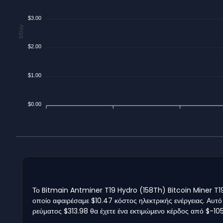
$3.00
$/Day
$2.00
$1.00
$0.00
Το Bitmain Antminer T19 Hydro (158Th) Bitcoin Miner T19 
οποίο αφαιρέσαμε $10.47 κόστος ηλεκτρικής ενέργειας. Αυτό
ρεύματος $313.98 θα έχετε ένα εκτιμώμενο κέρδος από $-10