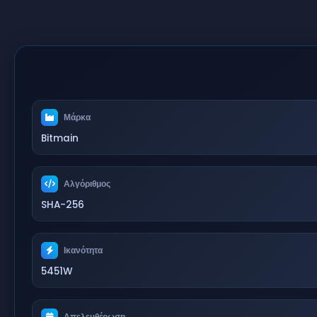
Μάρκα
Bitmain
Αλγόριθμος
SHA-256
Ικανότητα
5451W
Απελευθέρωση