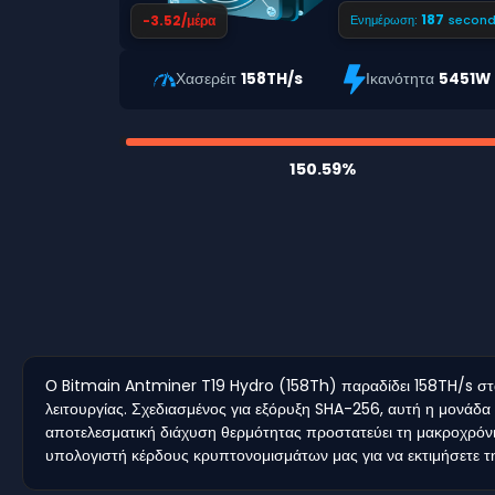
186
-3.52/μέρα
Ενημέρωση:
second
Χασερέιτ
158TH/s
Ικανότητα
5451W
150.59%
Ο Bitmain Antminer T19 Hydro (158Th) παραδίδει 158TH/s στα
λειτουργίας. Σχεδιασμένος για εξόρυξη SHA-256, αυτή η μονάδα
αποτελεσματική διάχυση θερμότητας προστατεύει τη μακροχρόνια
υπολογιστή κέρδους κρυπτονομισμάτων μας για να εκτιμήσετε την