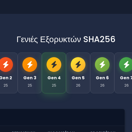
Γενιές Εξορυκτών SHA256
Gen 2
Gen 3
Gen 4
Gen 5
Gen 6
Gen 
25
25
25
26
26
26