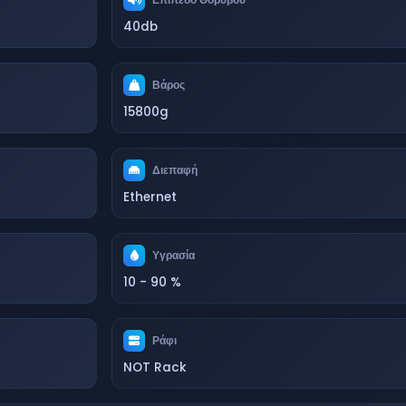
40db
Βάρος
15800g
Διεπαφή
Ethernet
Υγρασία
10 - 90 %
Ράφι
NOT Rack