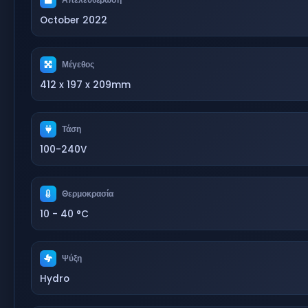
October 2022
Μέγεθος
412 x 197 x 209mm
Τάση
100-240V
Θερμοκρασία
10 - 40 °C
Ψύξη
Hydro