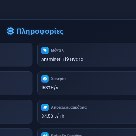
Πληροφορίες
Μόντελ
Antminer T19 Hydro
Χασερέιτ
158TH/s
Αποτελεσματικότητα
34.50 J/Th
Επίπεδο Θορύβου