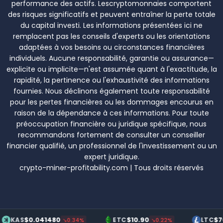
performance des actifs. Lescryptomonnaies comportent
des risques significatifs et peuvent entraîner la perte totale
du capital investi. Les informations présentées ici ne
remplacent pas les conseils d'experts ou les orientations
adaptées à vos besoins ou circonstances financières
individuels. Aucune responsabilité, garantie ou assurance—
explicite ou implicite—n'est assumée quant à l'exactitude, la
rapidité, la pertinence ou l'exhaustivité des informations
fournies. Nous déclinons également toute responsabilité
pour les pertes financières ou les dommages encourus en
raison de la dépendance à ces informations. Pour toute
préoccupation financière ou juridique spécifique, nous
recommandons fortement de consulter un conseiller
financier qualifié, un professionnel de l'investissement ou un
expert juridique.
crypto-miner-profitability.com | Tous droits réservés
$0.041480
$10.90
$70.20
S
ETC
LTC
↘0.34%
↘0.22%
↗0