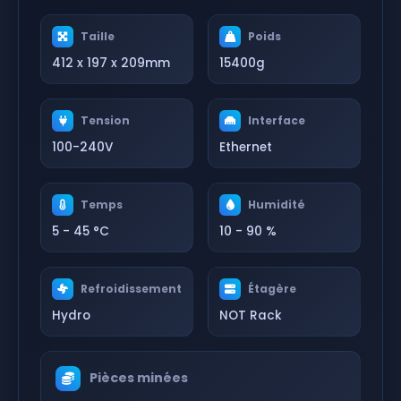
Taille
Poids
412 x 197 x 209mm
15400g
Tension
Interface
100-240V
Ethernet
Temps
Humidité
5 - 45 °C
10 - 90 %
Refroidissement
Étagère
Hydro
NOT Rack
Pièces minées