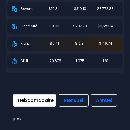
$10.34
$310.10
$3,772.88
Revenu
$9.93
$297.79
$3,623.14
Électricité
$0.41
$12.31
$149.74
Profit
1:29,678
1:975
1:81
SEUL
Hebdomadaire
Mensuel
Annuel
$5.00