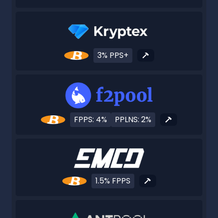
3% PPS+
FPPS: 4%
PPLNS: 2%
1.5% FPPS