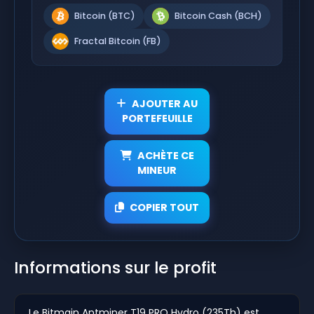
Bitcoin (BTC)
Bitcoin Cash (BCH)
Fractal Bitcoin (FB)
AJOUTER AU
PORTEFEUILLE
ACHÈTE CE
MINEUR
COPIER TOUT
Informations sur le profit
Le Bitmain Antminer T19 PRO Hydro (235Th) est