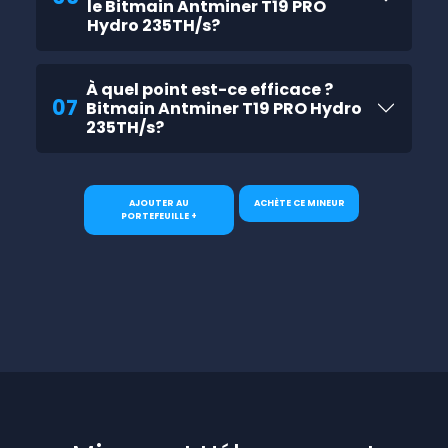
le Bitmain Antminer T19 PRO
Hydro 235TH/s?
À quel point est-ce efficace ?
07
Bitmain Antminer T19 PRO Hydro
235TH/s?
AJOUTER AU
ACHÈTE CE MINEUR
PORTEFEUILLE +