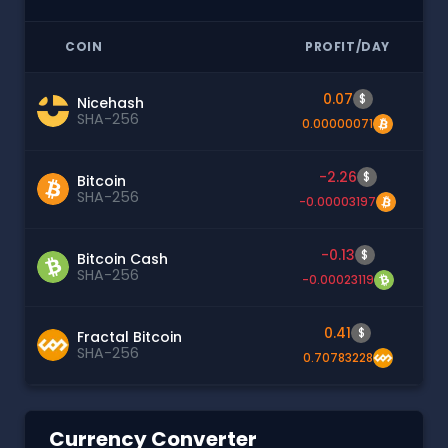
COIN
PROFIT/DAY
0.07
$
Nicehash
SHA-256
0.00000071
-2.26
$
Bitcoin
SHA-256
-0.00003197
-0.13
$
Bitcoin Cash
SHA-256
-0.00023119
0.41
$
Fractal Bitcoin
SHA-256
0.70783228
Currency Converter