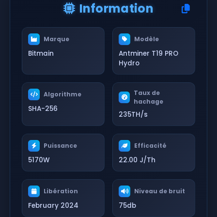
Information
Marque
Modèle
Bitmain
Antminer T19 PRO
Hydro
Taux de
Algorithme
hachage
SHA-256
235TH/s
Puissance
Efficacité
5170W
22.00 J/Th
Libération
Niveau de bruit
February 2024
75db