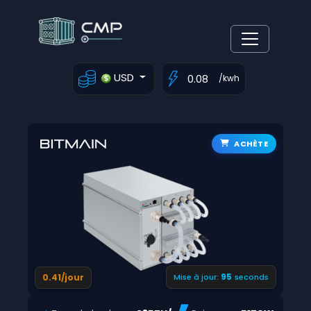
USD
/kwh
ACHÈTE
94
0.41/jour
Mise à jour:
seconds