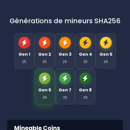
Générations de mineurs SHA256
Gen 1
Gen 2
Gen 3
Gen 4
Gen 5
25
25
25
25
26
Gen 6
Gen 7
Gen 8
26
26
26
Mineable Coins