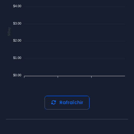
$4.00
$3.00
$/Day
$2.00
$1.00
$0.00
Rafraîchir