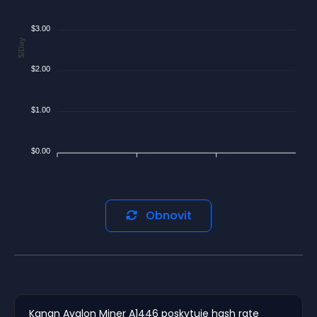
$3.00
$/Day
$2.00
$1.00
$0.00
Obnovit
Kanan Avalon Miner A1446 poskytuje hash rate