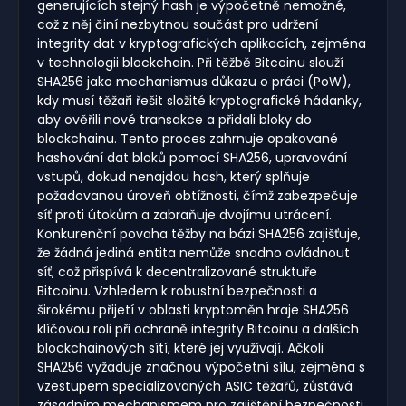
generujících stejný hash je výpočetně nemožné,
což z něj činí nezbytnou součást pro udržení
integrity dat v kryptografických aplikacích, zejména
v technologii blockchain. Při těžbě Bitcoinu slouží
SHA256 jako mechanismus důkazu o práci (PoW),
kdy musí těžaři řešit složité kryptografické hádanky,
aby ověřili nové transakce a přidali bloky do
blockchainu. Tento proces zahrnuje opakované
hashování dat bloků pomocí SHA256, upravování
vstupů, dokud nenajdou hash, který splňuje
požadovanou úroveň obtížnosti, čímž zabezpečuje
síť proti útokům a zabraňuje dvojímu utrácení.
Konkurenční povaha těžby na bázi SHA256 zajišťuje,
že žádná jediná entita nemůže snadno ovládnout
síť, což přispívá k decentralizované struktuře
Bitcoinu. Vzhledem k robustní bezpečnosti a
širokému přijetí v oblasti kryptoměn hraje SHA256
klíčovou roli při ochraně integrity Bitcoinu a dalších
blockchainových sítí, které jej využívají. Ačkoli
SHA256 vyžaduje značnou výpočetní sílu, zejména s
vzestupem specializovaných ASIC těžařů, zůstává
zásadním mechanismem pro zajištění bezpečnosti