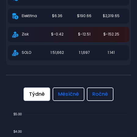
$6.36
$190.66
$2,319.65
Elektřina
$-0.42
$-12.51
$-152.25
Zisk
1:51,662
1:1,697
1:141
SOLO
Týdně
Měsíčně
Ročně
$5.00
$4.00