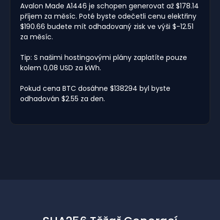
Avalon Made A1446 je schopen generovat až $178.14
příjem za měsíc. Poté byste odečetli cenu elektřiny
$190.66 budete mít odhadovaný zisk ve výši $-12.51
za měsíc.
Tip: S našimi hostingovými plány zaplatíte pouze
kolem 0,08 USD za kWh.
Pokud cena BTC dosáhne $138294 byl byste
odhadován $2.55 za den.