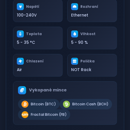
Napětí
Rozhraní
100-240V
Ethernet
Teplota
Vlhkost
5 - 35 °C
5 - 90 %
Chlazení
Polička
Air
NOT Rack
Vykopané mince
Bitcoin (BTC)
Bitcoin Cash (BCH)
Fractal Bitcoin (FB)