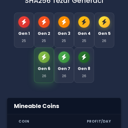
SHA256 Těžař Generací
Gen 1
Gen 2
Gen 3
Gen 4
Gen 5
25
25
25
25
26
Gen 6
Gen 7
Gen 8
26
26
26
Mineable Coins
COIN
PROFIT/DAY