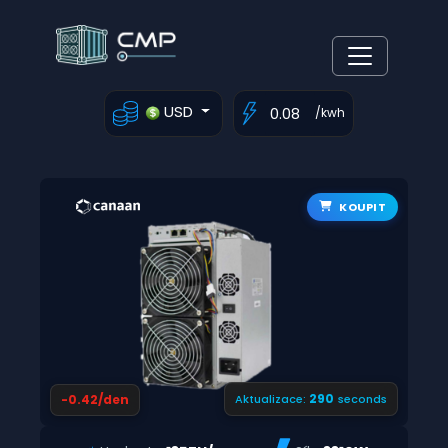
USD
/kwh
KOUPIT
289
-0.42/den
Aktualizace:
seconds