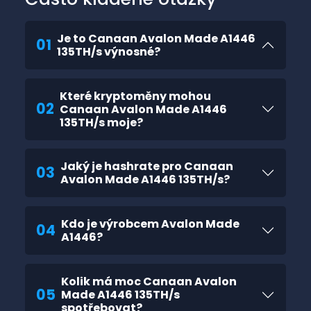
Je to Canaan Avalon Made A1446
01
135TH/s výnosné?
Které kryptoměny mohou
02
Canaan Avalon Made A1446
135TH/s moje?
Jaký je hashrate pro Canaan
03
Avalon Made A1446 135TH/s?
Kdo je výrobcem Avalon Made
04
A1446?
Kolik má moc Canaan Avalon
05
Made A1446 135TH/s
spotřebovat?