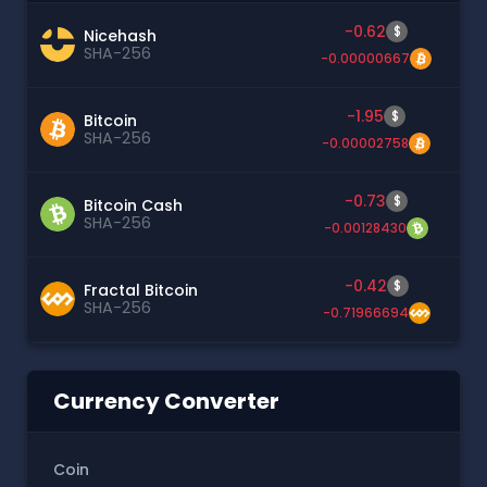
-0.62
$
Nicehash
SHA-256
-0.00000667
-1.95
$
Bitcoin
SHA-256
-0.00002758
-0.73
$
Bitcoin Cash
SHA-256
-0.00128430
-0.42
$
Fractal Bitcoin
SHA-256
-0.71966694
Currency Converter
Coin