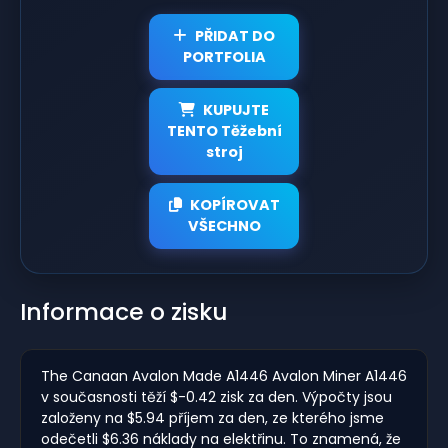
PŘIDAT DO
PORTFOLIA
KUPUJTE
TENTO Těžební
stroj
KOPÍROVAT
VŠECHNO
Informace o zisku
The Canaan Avalon Made A1446 Avalon Miner A1446
v současnosti těží $-0.42 zisk za den. Výpočty jsou
založeny na $5.94 příjem za den, ze kterého jsme
odečetli $6.36 náklady na elektřinu. To znamená, že