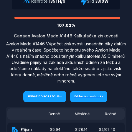
Hashrate
135TH/s
Síla
3310W
107.02%
Canaan Avalon Made A1446 Kalkulačka ziskovosti
Avalon Made A1446 Výpočet ziskovosti usnadněn díky datům
v reálném čase: Spočítejte hodnotu svého Avalon Made
A1446 s naším snadno použitelným kalkulátorem ASIC minerů!
Uvádíme příjmy na základě aktuálních odměn za těžbu a
odečítáme náklady na elektřinu, takže snadno zjistíte zisk,
který denně, měsíčně nebo ročně vygenerujete se svým
minorem.
PŘIDAT DO PORTFOLIA +
Exkluzivní nabídky
Denně
Měsíčně
Ročně
$5.94
$178.14
$2,167.40
Příjem