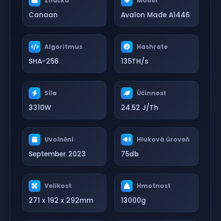
Značka
Model
Canaan
Avalon Made A1446
Algoritmus
Hashrate
SHA-256
135TH/s
Síla
Účinnost
3310W
24.52 J/Th
Uvolnění
Hluková úroveň
September 2023
75db
Velikost
Hmotnost
271 x 192 x 292mm
13000g