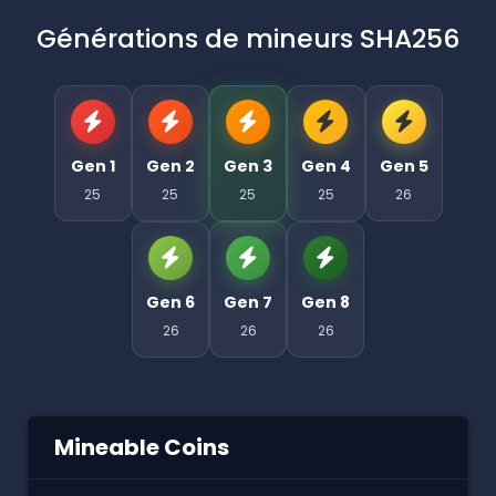
Générations de mineurs SHA256
Gen 1
Gen 2
Gen 3
Gen 4
Gen 5
25
25
25
25
26
Gen 6
Gen 7
Gen 8
26
26
26
Mineable Coins