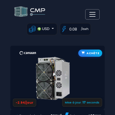
USD
/kwh
ACHÈTE
16
-2.94/jour
Mise à jour:
seconds