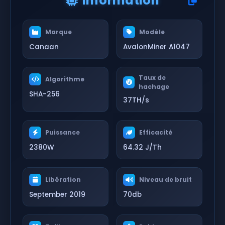
Information
Marque
Modèle
Canaan
AvalonMiner A1047
Taux de
Algorithme
hachage
SHA-256
37TH/s
Puissance
Efficacité
2380W
64.32 J/Th
Libération
Niveau de bruit
September 2019
70db