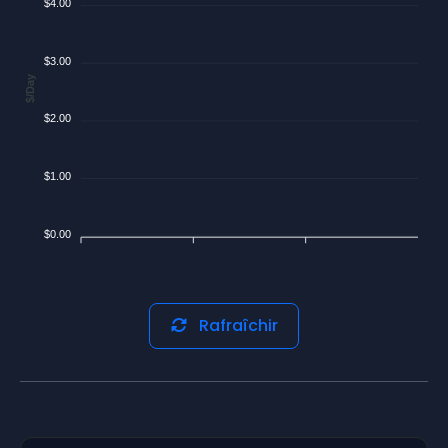
$4.00
$3.00
$/Day
$2.00
$1.00
$0.00
Rafraîchir