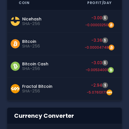
COIN
PROFIT/DAY
-3.00
$
Nicehash
SHA-256
-0.00003250
-3.36
$
Bitcoin
SHA-256
-0.00004748
-3.03
$
Bitcoin Cash
SHA-256
-0.00534001
-2.94
$
Fractal Bitcoin
SHA-256
-5.07613171
Currency Converter