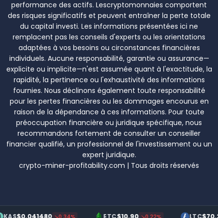
performance des actifs. Lescryptomonnaies comportent
des risques significatifs et peuvent entraîner la perte totale
du capital investi. Les informations présentées ici ne
remplacent pas les conseils d'experts ou les orientations
adaptées à vos besoins ou circonstances financières
individuels. Aucune responsabilité, garantie ou assurance—
explicite ou implicite—n'est assumée quant à l'exactitude, la
rapidité, la pertinence ou l'exhaustivité des informations
fournies. Nous déclinons également toute responsabilité
pour les pertes financières ou les dommages encourus en
raison de la dépendance à ces informations. Pour toute
préoccupation financière ou juridique spécifique, nous
recommandons fortement de consulter un conseiller
financier qualifié, un professionnel de l'investissement ou un
expert juridique.
crypto-miner-profitability.com | Tous droits réservés
.041480
$10.90
$70.20
ETC
LTC
↘0.34%
↘0.22%
↗0.19%