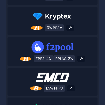
3% PPS+
FPPS: 4%
PPLNS: 2%
1.5% FPPS