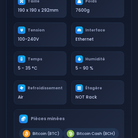
Taille
Poids
190 x 190 x 292mm
7600g
Tension
Interface
100-240V
Ethernet
Temps
Humidité
5 - 35 °C
5 - 90 %
Refroidissement
Étagère
Air
NOT Rack
Pièces minées
Bitcoin (BTC)
Bitcoin Cash (BCH)