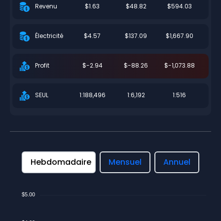
$1.63
$48.82
$594.03
Revenu
$4.57
$137.09
$1,667.90
Électricité
$-2.94
$-88.26
$-1,073.88
Profit
1:188,496
1:6,192
1:516
SEUL
Hebdomadaire
Mensuel
Annuel
$5.00