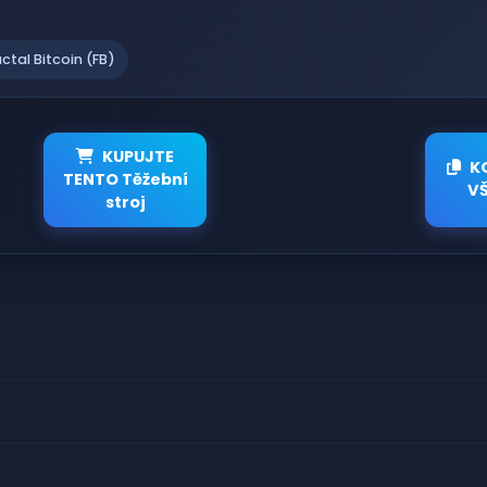
actal Bitcoin (FB)
KUPUJTE
K
TENTO Těžební
V
stroj