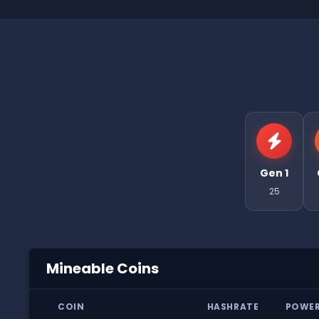
Gen 1
25
Mineable Coins
COIN
HASHRATE
POWE