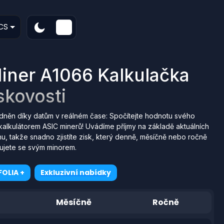
CS
iner A1066 Kalkulačka
skovosti
dněn díky datům v reálném čase: Spočítejte hodnotu svého
alkulátorem ASIC minerů! Uvádíme příjmy na základě aktuálních
u, takže snadno zjistíte zisk, který denně, měsíčně nebo ročně
ujete se svým minorem.
OLIA +
Exkluzivní nabídky
Měsíčně
Ročně