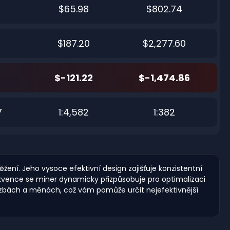
$65.98
$802.74
$187.20
$2,277.60
$-121.22
$-1,474.86
7
1:4,582
1:382
ení. Jeho vysoce efektivní design zajišťuje konzistentní
ekvence se miner dynamicky přizpůsobuje pro optimalizaci
h sazbách a měnách, což vám pomůže určit nejefektivnější