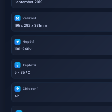
September 2019
Velikost
195 x 292 x 331mm
Napětí
100-240V
Teplota
5 - 35 °C
Chlazení
Air