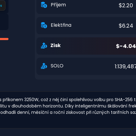
Příjem
$2.20
s
Elektřina
$6.24
Zisk
$-4.04
SOLO
1:139,48
říkonem 3250W, což z něj činí spolehlivou volbu pro SHA-256 těž
ilitu v dlouhodobém horizontu. Díky inteligentnímu škálování fr
te odhadli denní, měsíční a roční ziskovost při různých tarifníc