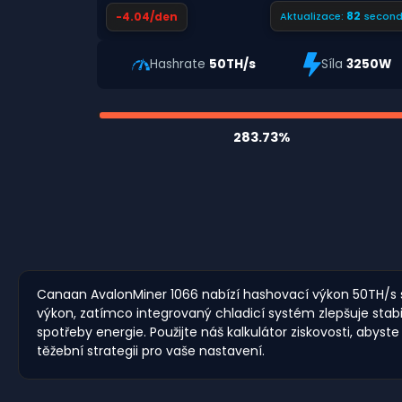
81
-4.04/den
Aktualizace:
second
Hashrate
50TH/s
Síla
3250W
283.73%
Canaan AvalonMiner 1066 nabízí hashovací výkon 50TH/s s p
výkon, zatímco integrovaný chladicí systém zlepšuje stab
spotřeby energie. Použijte náš kalkulátor ziskovosti, abys
těžební strategii pro vaše nastavení.