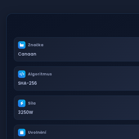
Značka
Canaan
Algoritmus
SHA-256
Síla
3250W
Uvolnění