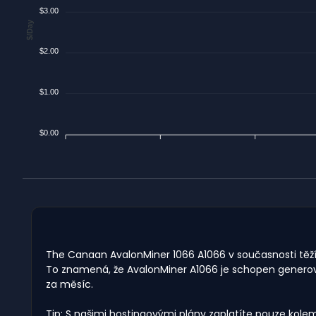
$3.00
$/Day
$2.00
$1.00
$0.00
The Canaan AvalonMiner 1066 A1066 v současnosti těží $
To znamená, že AvalonMiner A1066 je schopen generovat
za měsíc.
Tip: S našimi hostingovými plány zaplatíte pouze kole