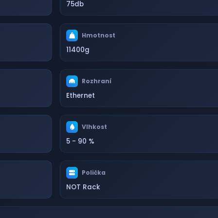
75db
Hmotnost
11400g
Rozhraní
Ethernet
Vlhkost
5 - 90 %
Polička
NOT Rack