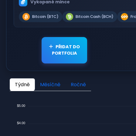
Vykopané mince
Bitcoin (BTC)
Bitcoin Cash (BCH)
Fr
PŘIDAT DO
PORTFOLIA
Týdně
Měsíčně
Ročně
$5.00
$4.00