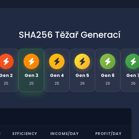
SHA256 Těžař Generací
Gen 2
Gen 3
Gen 4
Gen 5
Gen 6
Gen 
25
25
25
26
26
26
R
EFFICIENCY
INCOME/DAY
PROFIT/DAY