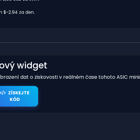
 $-2.94 za den.
kový widget
obrazení dat o ziskovosti v reálném čase tohoto ASIC mini
ZÍSKEJTE
KÓD