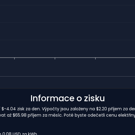
Informace o zisku
-4.04 zisk za den. Výpočty jsou založeny na $2.20 příjem za den
 až $65.98 příjem za měsíc. Poté byste odečetli cenu elektřiny
m 0,08 USD za kWh.