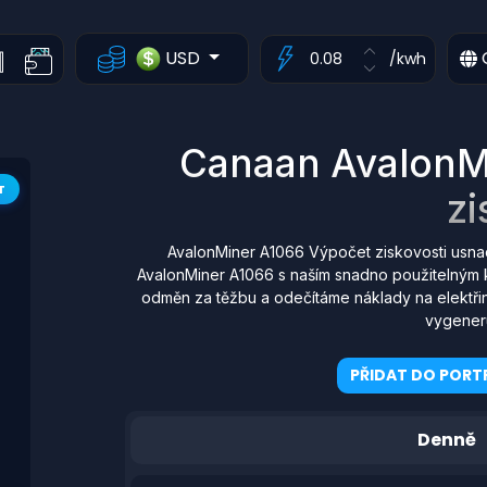
USD
/kwh
Canaan AvalonM
T
zi
AvalonMiner A1066 Výpočet ziskovosti usna
AvalonMiner A1066 s naším snadno použitelným k
odměn za těžbu a odečítáme náklady na elektřin
vygener
PŘIDAT DO PORTF
Denně