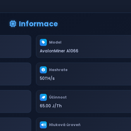
Informace
Model
AvalonMiner A1066
Hashrate
50TH/s
Účinnost
65.00 J/Th
Hluková úroveň