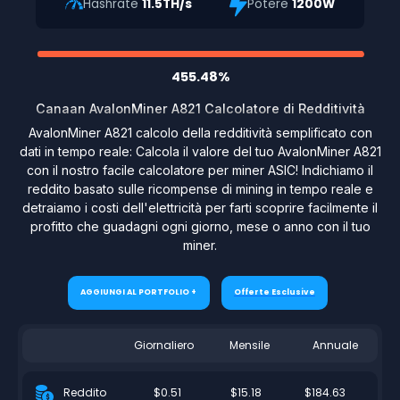
Hashrate
11.5TH/s
Potere
1200W
455.48%
Canaan AvalonMiner A821 Calcolatore di Redditività
AvalonMiner A821 calcolo della redditività semplificato con
dati in tempo reale: Calcola il valore del tuo AvalonMiner A821
con il nostro facile calcolatore per miner ASIC! Indichiamo il
reddito basato sulle ricompense di mining in tempo reale e
detraiamo i costi dell'elettricità per farti scoprire facilmente il
profitto che guadagni ogni giorno, mese o anno con il tuo
miner.
AGGIUNGI AL PORTFOLIO +
Offerte Esclusive
Giornaliero
Mensile
Annuale
$0.51
$15.18
$184.63
Reddito