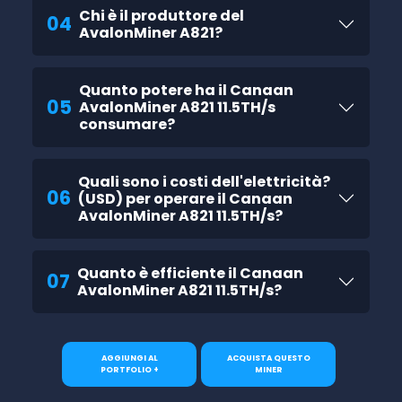
Chi è il produttore del
04
AvalonMiner A821?
Quanto potere ha il Canaan
05
AvalonMiner A821 11.5TH/s
consumare?
Quali sono i costi dell'elettricità?
06
(USD) per operare il Canaan
AvalonMiner A821 11.5TH/s?
Quanto è efficiente il Canaan
07
AvalonMiner A821 11.5TH/s?
AGGIUNGI AL
ACQUISTA QUESTO
PORTFOLIO +
MINER