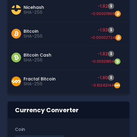
-1.82
$
Nicehash
SHA-256
-0.00001969
-1.93
$
Bitcoin
SHA-256
-0.00002724
-1.82
$
Bitcoin Cash
SHA-256
-0.00321854
-1.80
$
Fractal Bitcoin
SHA-256
-3.10242144
Currency Converter
Coin