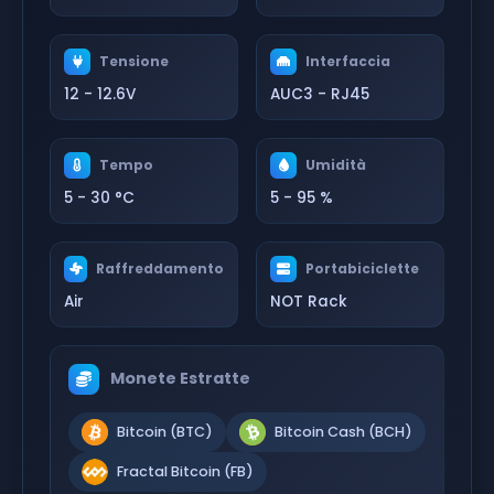
Tensione
Interfaccia
12 - 12.6V
AUC3 - RJ45
Tempo
Umidità
5 - 30 °C
5 - 95 %
Raffreddamento
Portabiciclette
Air
NOT Rack
Monete Estratte
Bitcoin (BTC)
Bitcoin Cash (BCH)
Fractal Bitcoin (FB)