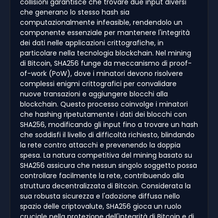
collisioni garantisce che trovare due input diversi
che generano lo stesso hash sia
computazionalmente infeasible, rendendolo un
componente essenziale per mantenere l'integrità
dei dati nelle applicazioni crittografiche, in
particolare nella tecnologia blockchain. Nel mining
di Bitcoin, SHA256 funge da meccanismo di proof-
of-work (PoW), dove i minatori devono risolvere
complessi enigmi crittografici per convalidare
nuove transazioni e aggiungere blocchi alla
blockchain. Questo processo coinvolge i minatori
che hashing ripetutamente i dati dei blocchi con
SHA256, modificando gli input fino a trovare un hash
che soddisfi il livello di difficoltà richiesto, blindando
la rete contro attacchi e prevenendo la doppia
spesa. La natura competitiva del mining basato su
SHA256 assicura che nessun singolo soggetto possa
controllare facilmente la rete, contribuendo alla
struttura decentralizzata di Bitcoin. Considerata la
sua robusta sicurezza e l'adozione diffusa nello
spazio delle criptovalute, SHA256 gioca un ruolo
cruciale nella protezione dell'integrità di Bitcoin e di