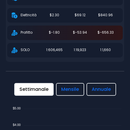
$2.30
$69.12
$840.96
Elettricità
$-1.80
$-53.94
$-656.33
Profitto
1:606,465
1:19,923
1:1,660
SOLO
Settimanale
Mensile
Annuale
$5.00
$4.00