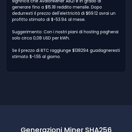
significa che AvalonMiner A821 è in grado di
generare fino a $15.18 reddito mensile. Dopo
dedurresti il prezzo dell'elettricità di $69.12 avrai un
profitto stimato di $-53.94 al mese.
Suggerimento: Con i nostri piani di hosting pagherai
solo circa 0,08 USD per kWh.
Se il prezzo di BTC raggiunge $138294 guadagneresti
stimato $-1.55 al giorno.
Generazioni Miner SHA256