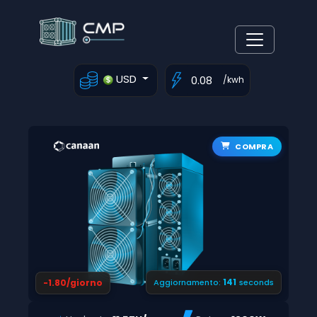
USD
/kwh
COMPRA
140
-1.80/giorno
Aggiornamento:
seconds