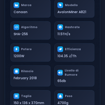
Marca
Modello
Canaan
AvalonMiner A821
Algoritmo
Hashrate
SHA-256
11.5TH/s
Potere
Efficienza
1200W
104.35 J/Th
Livello di
Rilascio
Rumore
February 2018
65db
Taglia
Peso
150 x 136 x 370mm
4700g