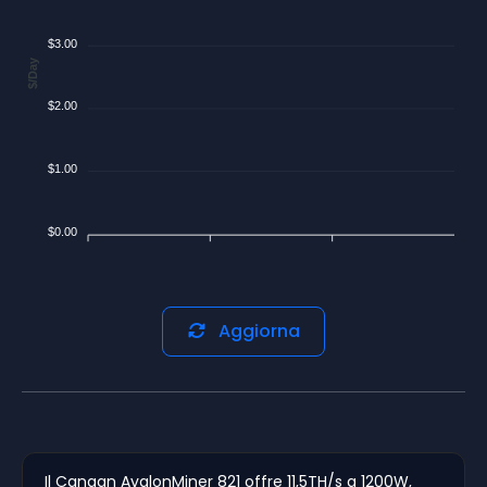
$3.00
$/Day
$2.00
$1.00
$0.00
Aggiorna
Il Canaan AvalonMiner 821 offre 11,5TH/s a 1200W,