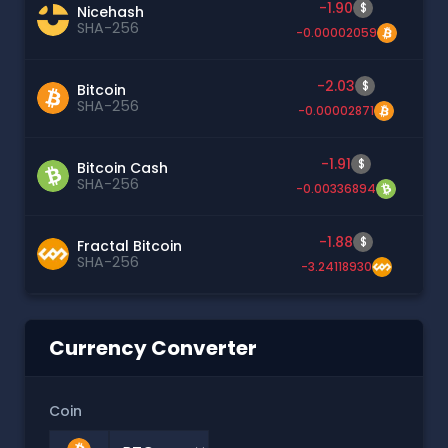
-1.90
$
Nicehash
SHA-256
-0.00002059
-2.03
$
Bitcoin
SHA-256
-0.00002871
-1.91
$
Bitcoin Cash
SHA-256
-0.00336894
-1.88
$
Fractal Bitcoin
SHA-256
-3.24118930
Currency Converter
Coin