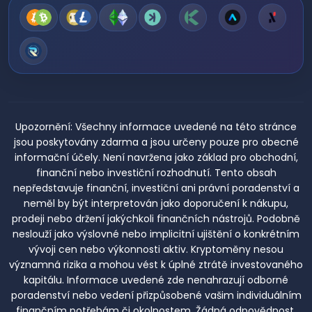
Upozornění:
Všechny informace uvedené na této stránce
jsou poskytovány zdarma a jsou určeny pouze pro obecné
informační účely. Není navržena jako základ pro obchodní,
finanční nebo investiční rozhodnutí. Tento obsah
nepředstavuje finanční, investiční ani právní poradenství a
neměl by být interpretován jako doporučení k nákupu,
prodeji nebo držení jakýchkoli finančních nástrojů. Podobně
neslouží jako výslovné nebo implicitní ujištění o konkrétním
vývoji cen nebo výkonnosti aktiv. Kryptoměny nesou
významná rizika a mohou vést k úplné ztrátě investovaného
kapitálu. Informace uvedené zde nenahrazují odborné
poradenství nebo vedení přizpůsobené vašim individuálním
finančním potřebám či okolnostem. Žádná odpovědnost,