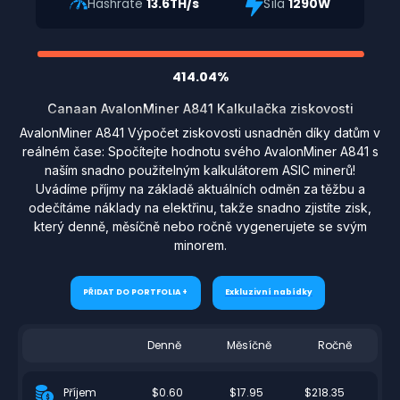
Hashrate
13.6TH/s
Síla
1290W
414.04%
Canaan AvalonMiner A841 Kalkulačka ziskovosti
AvalonMiner A841 Výpočet ziskovosti usnadněn díky datům v
reálném čase: Spočítejte hodnotu svého AvalonMiner A841 s
naším snadno použitelným kalkulátorem ASIC minerů!
Uvádíme příjmy na základě aktuálních odměn za těžbu a
odečítáme náklady na elektřinu, takže snadno zjistíte zisk,
který denně, měsíčně nebo ročně vygenerujete se svým
minorem.
PŘIDAT DO PORTFOLIA +
Exkluzivní nabídky
Denně
Měsíčně
Ročně
$0.60
$17.95
$218.35
Příjem