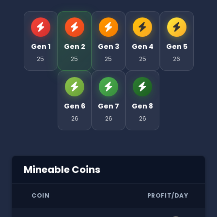
Gen 1
Gen 2
Gen 3
Gen 4
Gen 5
25
25
25
25
26
Gen 6
Gen 7
Gen 8
26
26
26
Mineable Coins
COIN
PROFIT/DAY