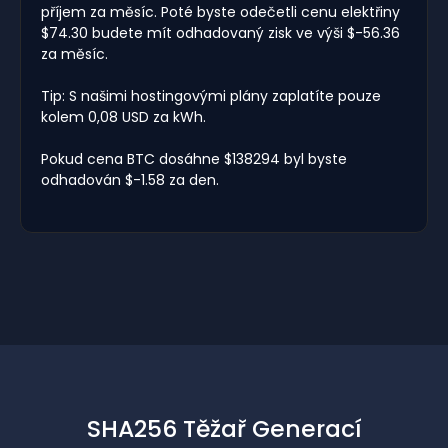
příjem za měsíc. Poté byste odečetli cenu elektřiny
$74.30 budete mít odhadovaný zisk ve výši $-56.36
za měsíc.
Tip: S našimi hostingovými plány zaplatíte pouze
kolem 0,08 USD za kWh.
Pokud cena BTC dosáhne $138294 byl byste
odhadován $-1.58 za den.
SHA256 Těžař Generací