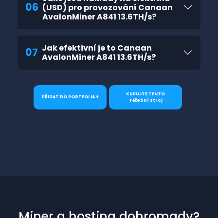
06
(USD) pro provozování Canaan
AvalonMiner A841 13.6TH/s?
Jak efektivní je to Canaan
07
AvalonMiner A841 13.6TH/s?
KUPUJTE TENTO
PŘIDAT DO PORTFOLIA +
Těžební stroj
Miner a hosting dohromady?