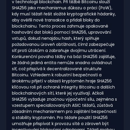
v technologii blockchain. Při těžbě Bitcoinu slouží
SHA256 jako mechanismus důkazu o práci (PoW),
kdy musí těžaři řešit složité kryptografické hádanky,
aby ověřili nové transakce a přidali bloky do
blockchainu. Tento proces zahrnuje opakované
hashování dat bloků pomocí SHA256, upravování
vstupů, dokud nenajdou hash, který splňuje
požadovanou úroveň obtížnosti, čímž zabezpečuje
síť proti útokům a zabraňuje dvojímu utrácení.
Konkurenční povaha těžby na bázi SHA256 zajišťuje,
že žádná jediná entita nemůže snadno ovládnout
síť, což přispívá k decentralizované struktuře
Bitcoinu. Vzhledem k robustní bezpečnosti a
širokému přijetí v oblasti kryptoměn hraje SHA256
klíčovou roli při ochraně integrity Bitcoinu a dalších
blockchainových sítí, které jej využívají. Ačkoli
SHA256 vyžaduje značnou výpočetní sílu, zejména s
vzestupem specializovaných ASIC těžařů, zůstává
zásadním mechanismem pro zajištění bezpečnosti
a stability kryptoměn. Pro těžaře použití SHA256
umožňuje přispívat k provozu sítě a zároveň být
incentivováni blokovými odměnami. Těžaři mohou