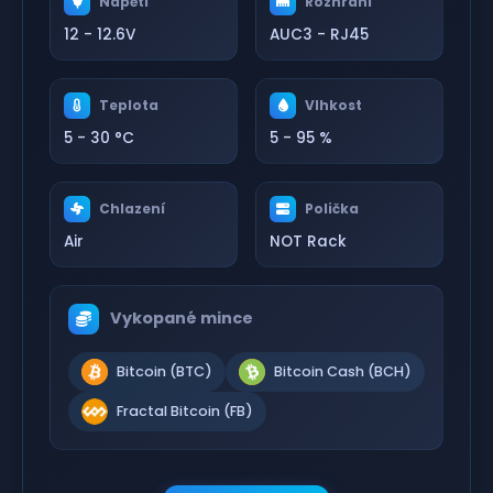
Napětí
Rozhraní
12 - 12.6V
AUC3 - RJ45
Teplota
Vlhkost
5 - 30 °C
5 - 95 %
Chlazení
Polička
Air
NOT Rack
Vykopané mince
Bitcoin (BTC)
Bitcoin Cash (BCH)
Fractal Bitcoin (FB)