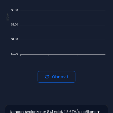
$3.00
$/Day
$2.00
$1.00
$0.00
Obnovit
Kanaan AvalonMiner 841 nabízí 13,6TH/s s příkonem