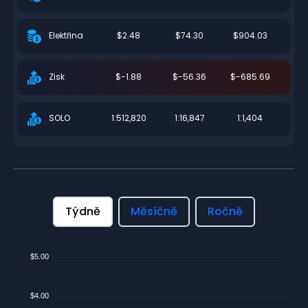
$2.48
$74.30
$904.03
Elektřina
$-1.88
$-56.36
$-685.69
Zisk
1:512,820
1:16,847
1:1,404
SOLO
Týdně
Měsíčně
Ročně
$5.00
$4.00