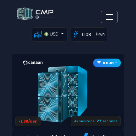
USD
/kwh
KOUPIT
27
-1.88/den
Aktualizace:
seconds