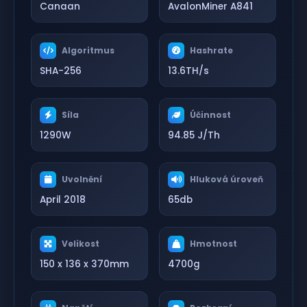
Canaan
AvalonMiner A841
Algoritmus
Hashrate
SHA-256
13.6TH/s
Síla
Účinnost
1290W
94.85 J/Th
Uvolnění
Hluková úroveň
April 2018
65db
Velikost
Hmotnost
150 x 136 x 370mm
4700g