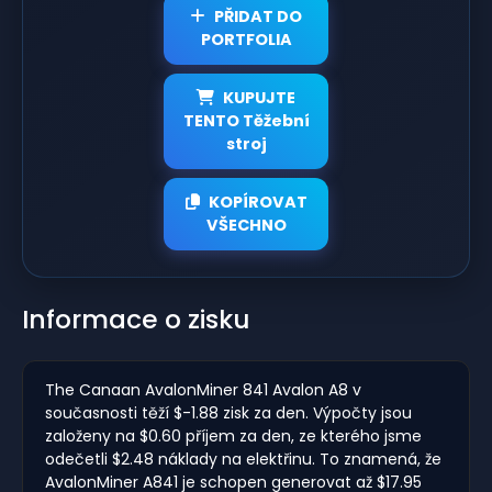
PŘIDAT DO
PORTFOLIA
KUPUJTE
TENTO Těžební
stroj
KOPÍROVAT
VŠECHNO
Informace o zisku
The Canaan AvalonMiner 841 Avalon A8 v
současnosti těží $-1.88 zisk za den. Výpočty jsou
založeny na $0.60 příjem za den, ze kterého jsme
odečetli $2.48 náklady na elektřinu. To znamená, že
AvalonMiner A841 je schopen generovat až $17.95