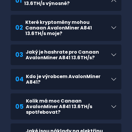
01
13.6TH/s výnosné?
Které kryptoměny mohou
02
Canaan AvalonMiner A841
13.6TH/s moje?
Jaký je hashrate pro Canaan
03
AvalonMiner A841 13.6TH/s?
Kdo je výrobcem AvalonMiner
04
A841?
Kolik má moc Canaan
05
AvalonMiner A841 13.6TH/s
spotřebovat?
Jaké jsou náklady na elektřinu