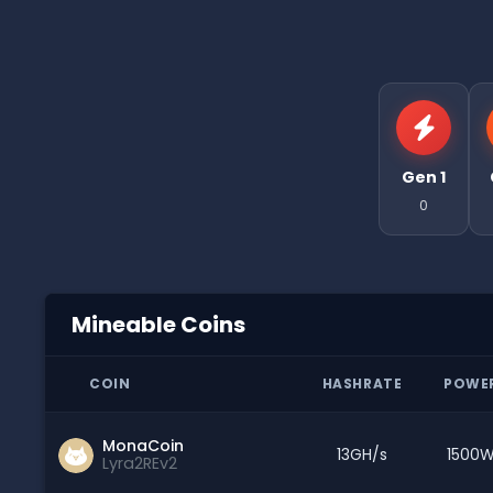
Gen 1
0
Mineable Coins
COIN
HASHRATE
POWE
MonaCoin
13GH/s
1500
Lyra2REv2