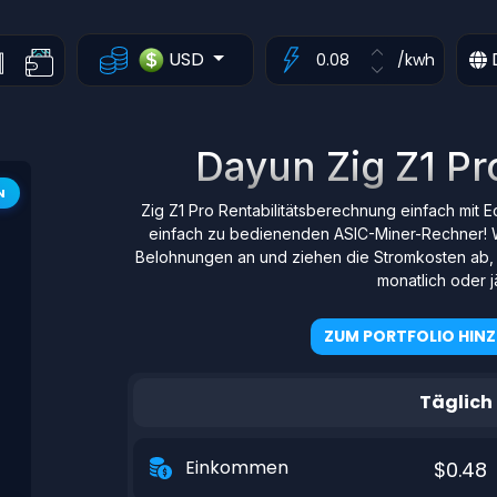
USD
/kwh
Dayun Zig Z1 Pr
N
Zig Z1 Pro Rentabilitätsberechnung einfach mit 
einfach zu bedienenden ASIC-Miner-Rechner! 
Belohnungen an und ziehen die Stromkosten ab, d
monatlich oder jä
ZUM PORTFOLIO HIN
Täglich
Einkommen
$0.48