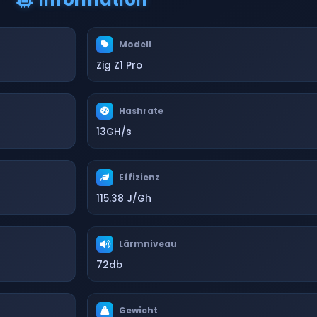
Modell
Zig Z1 Pro
Hashrate
13GH/s
Effizienz
115.38 J/Gh
Lärmniveau
72db
Gewicht