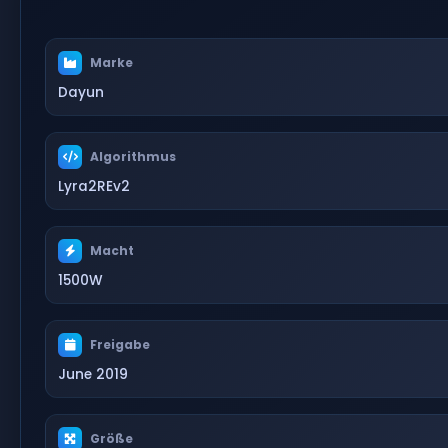
Marke
Dayun
Algorithmus
Lyra2REv2
Macht
1500W
Freigabe
June 2019
Größe