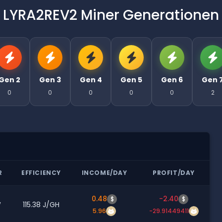
LYRA2REV2 Miner Generationen
Gen 2
Gen 3
Gen 4
Gen 5
Gen 6
Gen 
0
0
0
0
0
2
R
EFFICIENCY
INCOME/DAY
PROFIT/DAY
0.48
-2.40
$
$
W
115.38 J/GH
5.96
-29.91449411