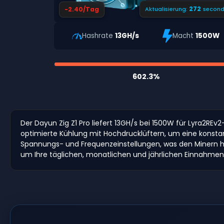
271
-2.40/Tag
Aktualisierung:
second
Hashrate
13GH/s
Macht
1500W
602.3%
Der Dayun Zig Z1 Pro liefert 13GH/s bei 1500W für Lyra2REv2
optimierte Kühlung mit Hochdrucklüftern, um eine konsta
Spannungs- und Frequenzeinstellungen, was den Minern hi
um Ihre täglichen, monatlichen und jährlichen Einnahme