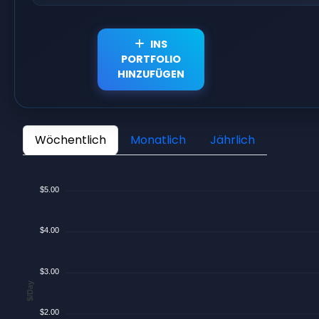
INS
PORTFOLIO
HINZUFÜGEN
Wöchentlich
Monatlich
Jährlich
$5.00
$4.00
$3.00
$/Day
$2.00