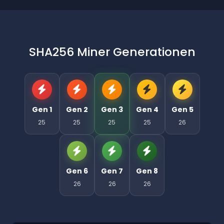
SHA256 Miner Generationen
Gen 1
Gen 2
Gen 3
Gen 4
Gen 5
25
25
25
25
26
Gen 6
Gen 7
Gen 8
26
26
26