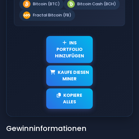
Bitcoin (BTC)
Bitcoin Cash (BCH)
Fractal Bitcoin (FB)
INS
PORTFOLIO
HINZUFÜGEN
KAUFE DIESEN
MINER
KOPIERE
ALLES
Gewinninformationen