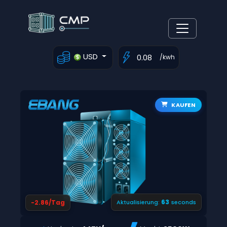
USD
/kwh
KAUFEN
62
-2.86/Tag
Aktualisierung:
seconds