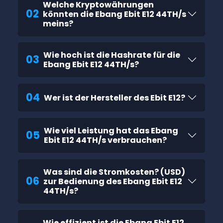
Welche Kryptowährungen
02
könnten die Ebang Ebit E12 44TH/s
meins?
Wie hoch ist die Hashrate für die
03
Ebang Ebit E12 44TH/s?
04
Wer ist der Hersteller des Ebit E12?
Wie viel Leistung hat das Ebang
05
Ebit E12 44TH/s verbrauchen?
Was sind die Stromkosten? (USD)
06
zur Bedienung des Ebang Ebit E12
44TH/s?
Wie effizient ist die Ebang Ebit E12