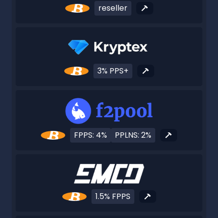
reseller
3% PPS+
FPPS: 4%
PPLNS: 2%
1.5% FPPS