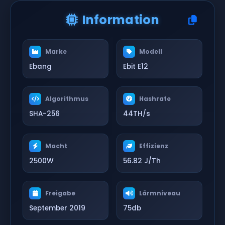
Information
Marke
Modell
Ebang
Ebit E12
Algorithmus
Hashrate
SHA-256
44TH/s
Macht
Effizienz
2500W
56.82 J/Th
Freigabe
Lärmniveau
September 2019
75db