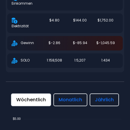
Einkommen
$4.80
$144.00
$1,752.00
Elektrizität
$-2.86
$-85.94
$-1,045.59
Gewinn
1:158,508
1:5,207
1:434
SOLO
Wöchentlich
Monatlich
Jährlich
$5.00