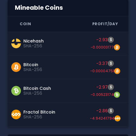
Mineable Coins
COIN
PROFIT/DAY
-2.93
$
Nicehash
SHA-256
-0.00003177
-3.37
$
Bitcoin
SHA-256
-0.00004751
-2.97
$
Bitcoin Cash
SHA-256
-0.00523174
-2.86
$
Fractal Bitcoin
SHA-256
-4.94241794