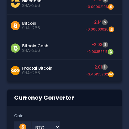
Nicehash
SHA-256
-0.00002196
-2.14
$
Bitcoin
SHA-256
-0.00003026
-2.03
$
Bitcoin Cash
SHA-256
-0.00358818
-2.01
$
Fractal Bitcoin
SHA-256
-3.46199202
Currency Converter
Coin