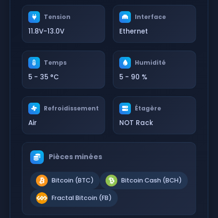
Tension
Interface
11.8V-13.0V
Ethernet
Temps
Humidité
5 - 35 °C
5 - 90 %
Refroidissement
Étagère
Air
NOT Rack
Pièces minées
Bitcoin (BTC)
Bitcoin Cash (BCH)
Fractal Bitcoin (FB)