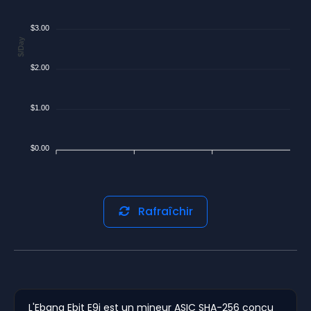
$3.00
$/Day
$2.00
$1.00
$0.00
Rafraîchir
L'Ebang Ebit E9i est un mineur ASIC SHA-256 conçu