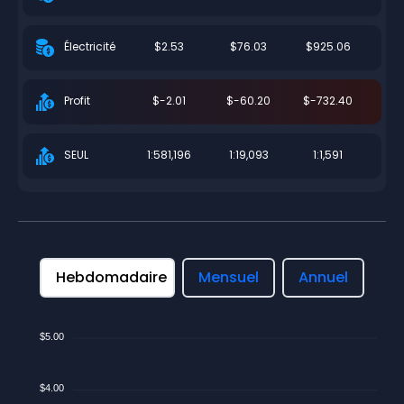
$2.53
$76.03
$925.06
Électricité
$-2.01
$-60.20
$-732.40
Profit
1:581,196
1:19,093
1:1,591
SEUL
Hebdomadaire
Mensuel
Annuel
$5.00
$4.00