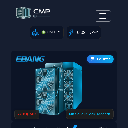
USD
/kwh
ACHÈTE
271
-2.01/jour
Mise à jour:
seconds