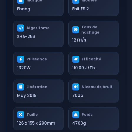
Marque
Modèle
Ebang
Ebit E9.2
Taux de
Algorithme
hachage
SHA-256
12TH/s
Puissance
Efficacité
1320W
110.00 J/Th
Libération
Niveau de bruit
May 2018
70db
Taille
Poids
126 x 155 x 290mm
4700g