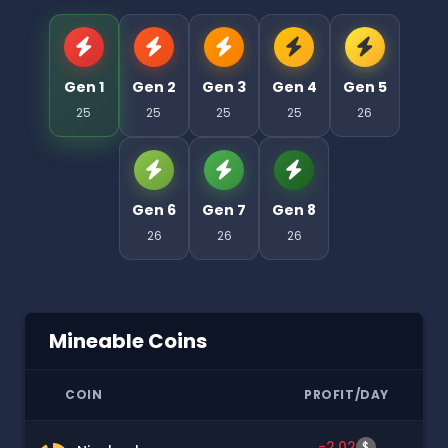
Gen 1
Gen 2
Gen 3
Gen 4
Gen 5
25
25
25
25
26
Gen 6
Gen 7
Gen 8
26
26
26
Mineable Coins
COIN
PROFIT/DAY
-2.02
$