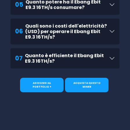
Quanto potere ha il Ebang Ebit
05
E9.3 16TH/s consumare?
Quali sono i costi dell'elettricità?
06
(USD) per operare il Ebang Ebit
E9.3 16TH/s?
Quanto è efficiente il Ebang Ebit
07
E9.3 16TH/s?
AGGIUNGI AL
ACQUISTA QUESTO
PORTFOLIO +
MINER