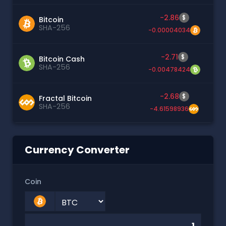
-2.86
$
Bitcoin
SHA-256
-0.00004034
-2.71
$
Bitcoin Cash
SHA-256
-0.00478424
-2.68
$
Fractal Bitcoin
SHA-256
-4.61598936
Currency Converter
Coin