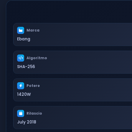
Marca
Ebang
Algoritmo
SHA-256
Potere
1420W
Rilascio
July 2018