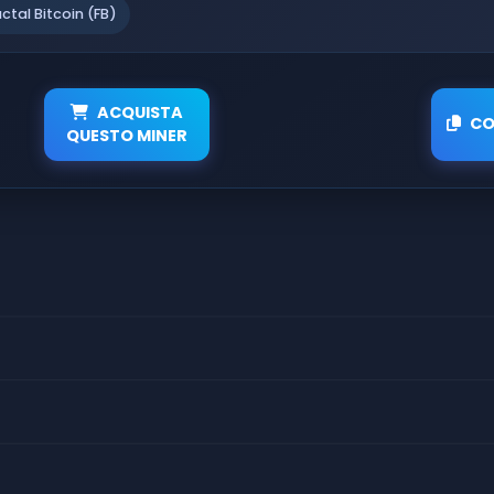
actal Bitcoin (FB)
ACQUISTA
CO
QUESTO MINER