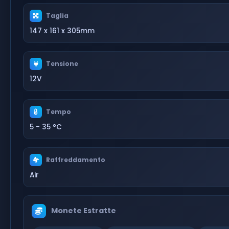
Taglia
147 x 161 x 305mm
Tensione
12V
Tempo
5 - 35 °C
Raffreddamento
Air
Monete Estratte