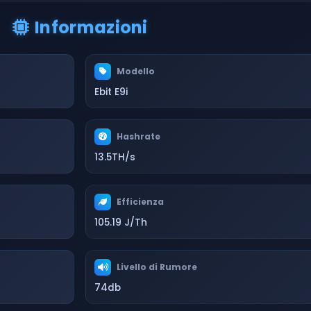
Informazioni
Modello
Ebit E9i
Hashrate
13.5TH/s
Efficienza
105.19 J/Th
Livello di Rumore
74db