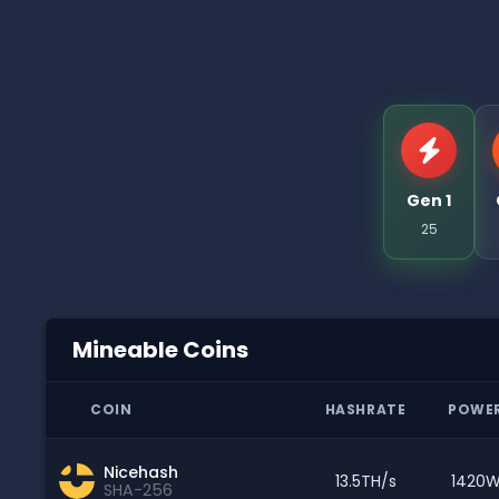
Gen 1
25
Mineable Coins
COIN
HASHRATE
POWE
Nicehash
13.5TH/s
1420
SHA-256