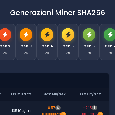
Generazioni Miner SHA256
Gen 2
Gen 3
Gen 4
Gen 5
Gen 6
Gen 
25
25
25
26
26
26
R
EFFICIENCY
INCOME/DAY
PROFIT/DAY
0.57
-2.15
$
$
W
105.19 J/TH
0.00000623
-0.00002335