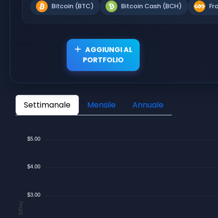
Bitcoin (BTC)
Bitcoin Cash (BCH)
Fr
AGGIUNGI AL
PORTFOLIO
Settimanale
Mensile
Annuale
$5.00
$4.00
$3.00
$/Day