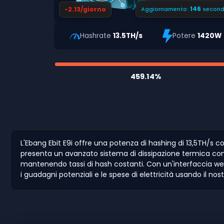
145
-2.13/giorno
Aggiornamento:
second
Hashrate
13.5TH/s
Potere
1420W
459.14%
L'Ebang Ebit E9i offre una potenza di hashing di 13,5TH/s
presenta un avanzato sistema di dissipazione termica con dis
mantenendo tassi di hash costanti. Con un'interfaccia web
i guadagni potenziali e le spese di elettricità usando il nos