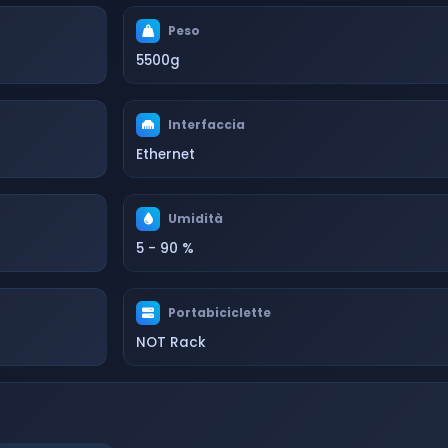
Peso
5500g
Interfaccia
Ethernet
Umidità
5 - 90 %
Portabiciclette
NOT Rack