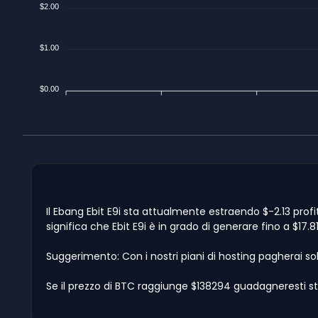
$2.00
$1.00
$0.00
Il Ebang Ebit E9i sta attualmente estraendo $-2.13 profit
significa che Ebit E9i è in grado di generare fino a $17.8
Suggerimento: Con i nostri piani di hosting pagherai so
Se il prezzo di BTC raggiunge $138294 guadagneresti st