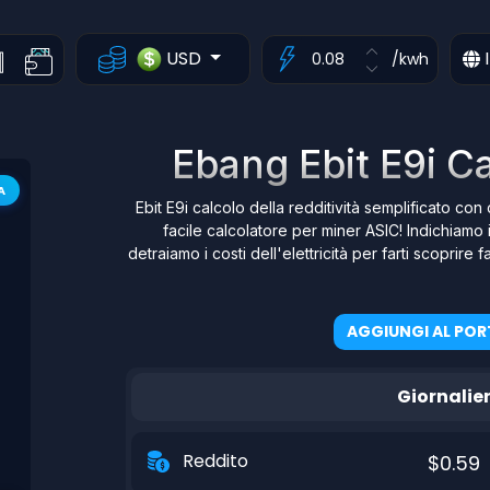
USD
I
/kwh
Ebang Ebit E9i Ca
A
Ebit E9i calcolo della redditività semplificato con 
facile calcolatore per miner ASIC! Indichiamo 
detraiamo i costi dell'elettricità per farti scoprir
AGGIUNGI AL POR
Giornalie
Reddito
$0.59