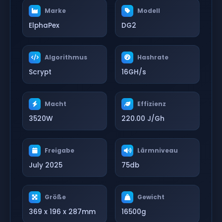
Marke
Modell
ElphaPex
DG2
Algorithmus
Hashrate
Scrypt
16GH/s
Macht
Effizienz
3520W
220.00 J/Gh
Freigabe
Lärmniveau
July 2025
75db
Größe
Gewicht
369 x 196 x 287mm
16500g