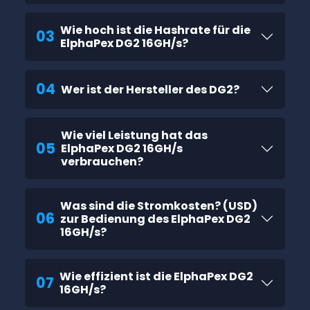
Wie hoch ist die Hashrate für die
03
ElphaPex DG2 16GH/s?
04
Wer ist der Hersteller des DG2?
Wie viel Leistung hat das
05
ElphaPex DG2 16GH/s
verbrauchen?
Was sind die Stromkosten? (USD)
06
zur Bedienung des ElphaPex DG2
16GH/s?
Wie effizient ist die ElphaPex DG2
07
16GH/s?