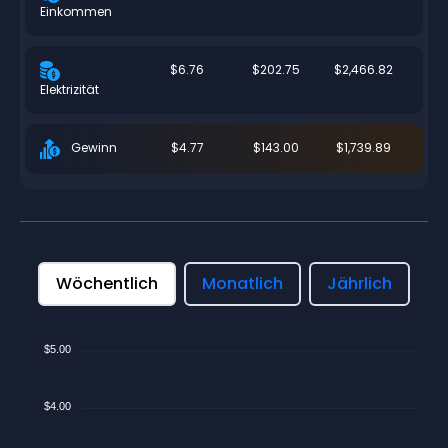
Einkommen
$6.76
$202.75
$2,466.82
Elektrizität
$4.77
$143.00
$1,739.89
Gewinn
Wöchentlich
Monatlich
Jährlich
$5.00
$4.00