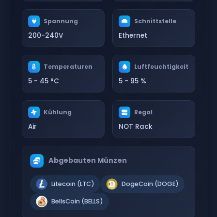
Spannung
Schnittstelle
200-240V
Ethernet
Temperaturen
Luftfeuchtigkeit
5 - 45 °C
5 - 95 %
Kühlung
Regal
Air
NOT Rack
Abgebauten Münzen
Litecoin (LTC)
DogeCoin (DOGE)
BellsCoin (BELLS)