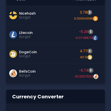
3.78
$
Nicehash
Scrypt
0.00004096
-5.26
$
Litecoin
Scrypt
-0.07486711
4.77
$
DogeCoin
Scrypt
40.12
-6.74
$
BellsCoin
Scrypt
-51.03075122
Currency Converter