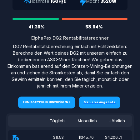
Hashrate
16GH/s
Macht
3520W
41.36%
58.64%
ElphaPex DG2 Rentabilitätsrechner
DG2 Rentabilitätsberechnung einfach mit Echtzeitdaten:
Berechne den Wert deines DG2 mit unserem einfach zu
bedienenden ASIC-Miner-Rechner! Wir geben das
Einkommen basierend auf den Echtzeit-Mining-Belohnungen
an und ziehen die Stromkosten ab, damit Sie einfach den
Gewinn ermitteln können, den Sie täglich, monatlich oder
jährlich mit Ihrem Miner erzielen.
ZUM PORTFOLIO HINZUFÜGEN +
Exklusive Angebote
Täglich
Monatlich
Jährlich
$11.53
$345.76
$4,206.71