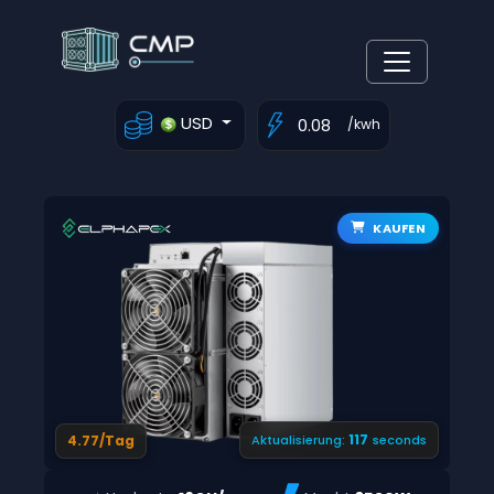
USD
/kwh
KAUFEN
116
4.77/Tag
Aktualisierung:
seconds