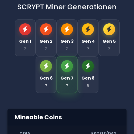
SCRYPT Miner Generationen
Gen 1
Gen 2
Gen 3
Gen 4
Gen 5
7
7
7
7
7
Gen 6
Gen 7
Gen 8
7
7
8
Mineable Coins
COIN
PROFIT/DAY