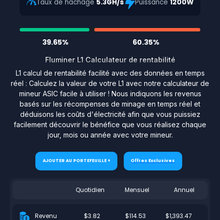
Taux de hachage
5.3GH/s
Puissance
1200W
39.65%
60.35%
Fluminer L1 Calculateur de rentabilité
L1 calcul de rentabilité facilité avec des données en temps
réel : Calculez la valeur de votre L1 avec notre calculateur de
mineur ASIC facile à utiliser ! Nous indiquons les revenus
basés sur les récompenses de minage en temps réel et
déduisons les coûts d'électricité afin que vous puissiez
facilement découvrir le bénéfice que vous réalisez chaque
jour, mois ou année avec votre mineur.
AJOUTER AU PORTEFEUILLE +
Offres Exclusives
Quotidien
Mensuel
Annuel
$3.82
$114.53
$1,393.47
Revenu