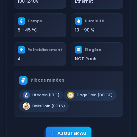
100-240V
Ethernet
Temps
Humidité
5 - 45 °C
10 - 90 %
Refroidissement
Étagère
Air
NOT Rack
Pièces minées
Litecoin (LTC)
DogeCoin (DOGE)
BellsCoin (BELLS)
AJOUTER AU