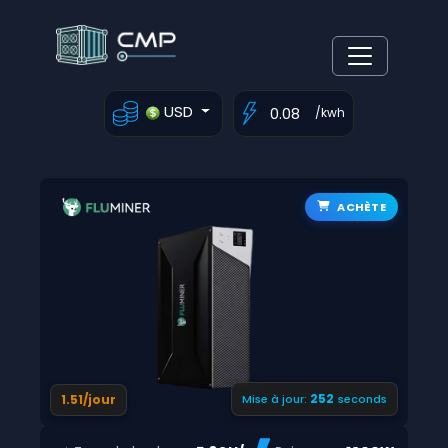
USD
/kwh
ACHÈTE
251
1.51/jour
Mise à jour:
seconds