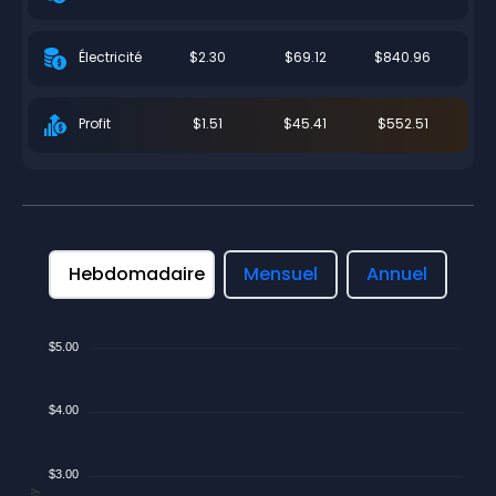
$2.30
$69.12
$840.96
Électricité
$1.51
$45.41
$552.51
Profit
Hebdomadaire
Mensuel
Annuel
$5.00
$4.00
$3.00