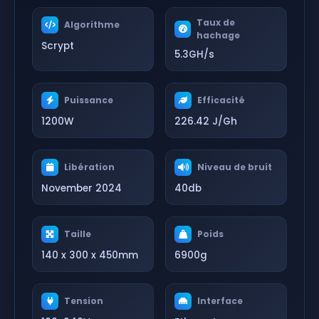
Taux de
Algorithme
hachage
Scrypt
5.3GH/s
Puissance
Efficacité
1200W
226.42 J/Gh
Libération
Niveau de bruit
November 2024
40db
Taille
Poids
140 x 300 x 450mm
6900g
Tension
Interface