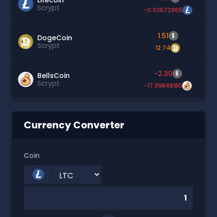
Scrypt
-0.02572965
1.51
$
DogeCoin
Scrypt
12.74
-2.30
$
BellsCoin
Scrypt
-17.39848180
Currency Converter
Coin