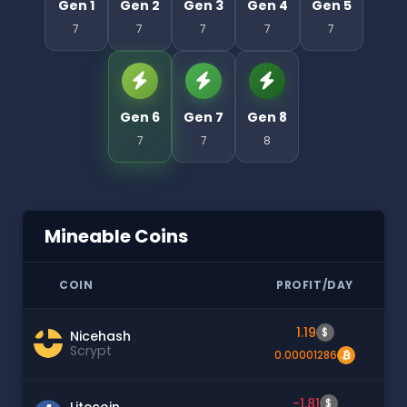
Gen 1
Gen 2
Gen 3
Gen 4
Gen 5
7
7
7
7
7
Gen 6
Gen 7
Gen 8
7
7
8
Mineable Coins
COIN
PROFIT/DAY
1.19
$
Nicehash
Scrypt
0.00001286
-1.81
$
Litecoin