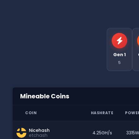
Gen 1
5
Mineable Coins
COIN
HASHRATE
POWE
Nicehash
4.25GH/s
3315
etchash