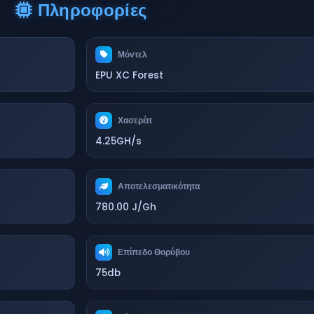
Πληροφορίες
Μόντελ
EPU XC Forest
Χασερέιτ
4.25GH/s
Αποτελεσματικότητα
780.00 J/Gh
Επίπεδο Θορύβου
75db