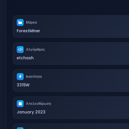
Μάρκα
ForestMiner
Αλγόριθμος
etchash
Ικανότητα
3315W
Απελευθέρωση
January 2023