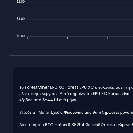
$2.00
$1.00
$0.00
Το ForestMiner EPU XC Forest EPU XC υπολογίζει αυτή τη σ
ηλεκτρικής ενέργειας. Αυτό σημαίνει ότι EPU XC Forest είνα
κέρδος από $-44.01 ανά μήνα.
Υπόδειξη: Με τα Σχέδια Φιλοξενίας μας θα πληρώνετε μόνο
Αν η τιμή του BTC φτάσει $138294 θα κερδίζατε εκτιμώμενα 