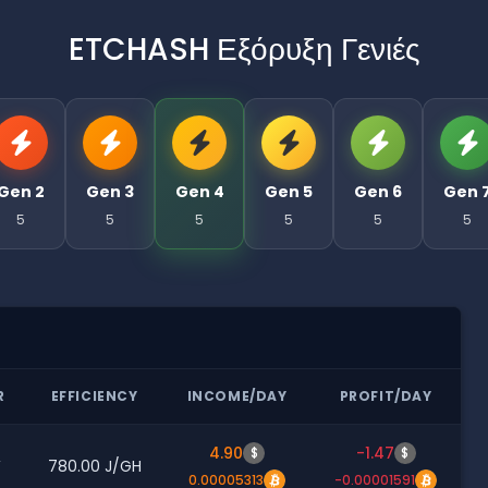
ETCHASH Εξόρυξη Γενιές
Gen 2
Gen 3
Gen 4
Gen 5
Gen 6
Gen 
5
5
5
5
5
5
R
EFFICIENCY
INCOME/DAY
PROFIT/DAY
4.90
-1.47
$
$
W
780.00 J/GH
0.00005313
-0.00001591