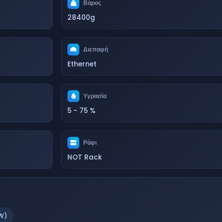
Βάρος
28400g
Διεπαφή
Ethernet
Υγρασία
5 - 75 %
Ράφι
NOT Rack
W)