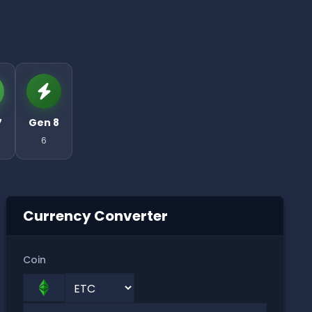
7
Gen 8
6
Currency Converter
Coin