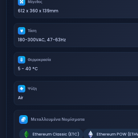
Μέγεθος
612 x 360 x 139mm
Τάση
180-300VAC, 47-63Hz
Θερμοκρασία
5 - 40 °C
Ψύξη
Air
Μεταλλευμένα Νομίσματα
Ethereum Classic (ETC)
Ethereum POW (ETH