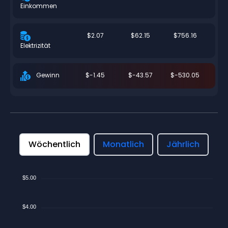
Einkommen
$2.07
$62.15
$756.16
Elektrizität
$-1.45
$-43.57
$-530.05
Gewinn
Wöchentlich
Monatlich
Jährlich
$5.00
$4.00