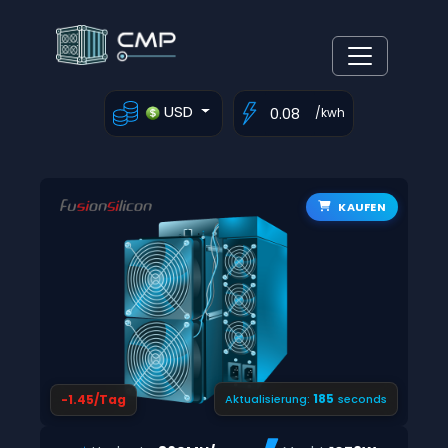
USD
/kwh
KAUFEN
184
-1.45/Tag
Aktualisierung:
seconds