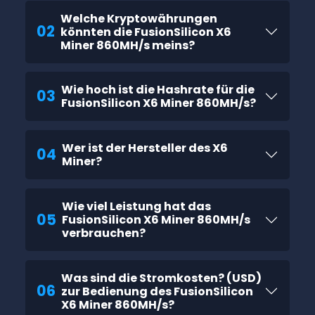
Welche Kryptowährungen
02
könnten die FusionSilicon X6
Miner 860MH/s meins?
Wie hoch ist die Hashrate für die
03
FusionSilicon X6 Miner 860MH/s?
Wer ist der Hersteller des X6
04
Miner?
Wie viel Leistung hat das
05
FusionSilicon X6 Miner 860MH/s
verbrauchen?
Was sind die Stromkosten? (USD)
06
zur Bedienung des FusionSilicon
X6 Miner 860MH/s?