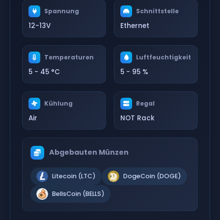
Spannung
Schnittstelle
12-13V
Ethernet
Temperaturen
Luftfeuchtigkeit
5 - 45 °C
5 - 95 %
Kühlung
Regal
Air
NOT Rack
Abgebauten Münzen
Litecoin (LTC)
DogeCoin (DOGE)
BellsCoin (BELLS)