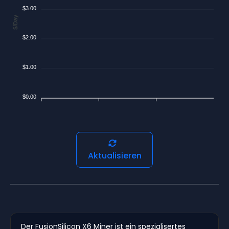
$3.00
$/Day
$2.00
$1.00
$0.00
Aktualisieren
Der FusionSilicon X6 Miner ist ein spezialisertes