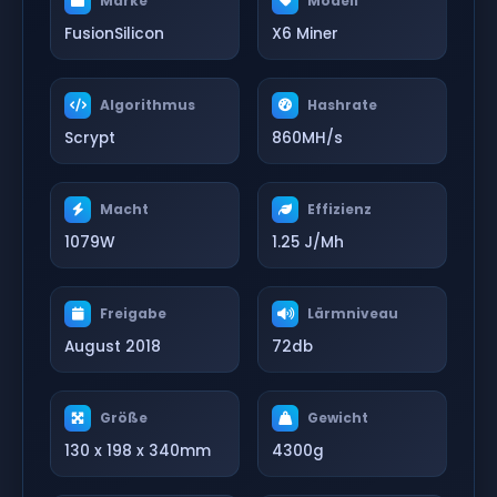
Marke
Modell
FusionSilicon
X6 Miner
Algorithmus
Hashrate
Scrypt
860MH/s
Macht
Effizienz
1079W
1.25 J/Mh
Freigabe
Lärmniveau
August 2018
72db
Größe
Gewicht
130 x 198 x 340mm
4300g