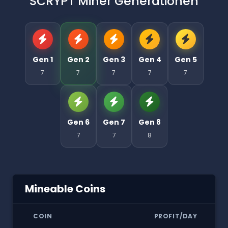
SCRYPT Miner Generationen
Gen 1
Gen 2
Gen 3
Gen 4
Gen 5
7
7
7
7
7
Gen 6
Gen 7
Gen 8
7
7
8
Mineable Coins
COIN
PROFIT/DAY