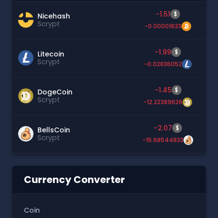
-1.51
$
Nicehash
Scrypt
-0.00001633
-1.99
$
Litecoin
Scrypt
-0.02836052
-1.45
$
DogeCoin
Scrypt
-12.22389626
-2.07
$
BellsCoin
Scrypt
-15.68544833
Currency Converter
Coin