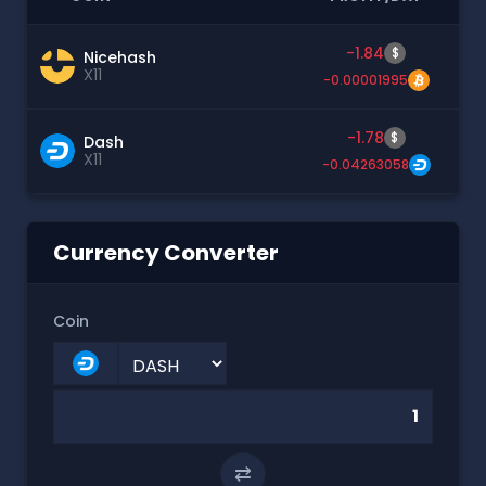
-1.84
$
Nicehash
X11
-0.00001995
-1.78
$
Dash
X11
-0.04263058
Currency Converter
Coin
⇄