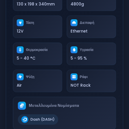
130 x 198 x 340mm
4800g
Τάση
Διεπαφή
12V
Ethernet
Θερμοκρασία
Υγρασία
5 - 40 °C
5 - 95 %
Ψύξη
Ράφι
Air
NOT Rack
Μεταλλευμένα Νομίσματα
Dash (DASH)