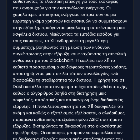
καθιστώντας το ελκυστική επιλογή για τους εκσκαφείς
που ανησυχούν για την κατανάλωση ενέργειας. Οι
χαμηλότερες απαιτήσεις ενέργειας επιτρέπουν σε μια
ευρύτερη γκάμα χρηστών και συσκευών να συμμετάσχουν
στην εξόρυξη, προάγοντας μεγαλύτερη αποκέντρωση και
ασφάλεια δικτύου. Μειώνοντας τα εμπόδια εισόδου για
τους εκσκαφείς, το X11 ενθαρρύνει τη μεγαλύτερη
συμμετοχή, βοηθώντας στη μείωση των κινδύνων
συγκέντρωσης στην εξόρυξη και ενισχύοντας τη συνολική
ανθεκτικότητα του blockchain. Η ευελιξία του X11 το
καθιστά προσαρμόσιμο σε διάφορες περιπτώσεις χρήσης,
υποστηρίζοντας μια ποικιλία τύπων συναλλαγών, ενώ
διασφαλίζει τη σταθερότητα του δικτύου. Η χρήση του σε
Dash και άλλα κρυπτονομίσματα έχει αποδειχθεί επιτυχής,
καθώς ο αλγόριθμος βοηθά στη διατήρηση μιας
ασφαλούς, αποδοτικής και αποκεντρωμένης διαδικασίας
εξόρυξης. Η πολυλειτουργικότητα του X11 διασφαλίζει ότι
ακόμη και καθώς ο εξοπλισμός εξελίσσεται, ο αλγόριθμος
παραμένει ανθεκτικός σε εξειδικευμένα ASIC συστήματα
εξόρυξης, διατηρώντας τη δικαιοσύνη στο οικοσύστημα
της εξόρυξης. Οι εκσκαφείς μπορούν να εκμεταλλευτούν
τη διαδικασία εξόρυξης ενεργειακής αποδοτικότητας του