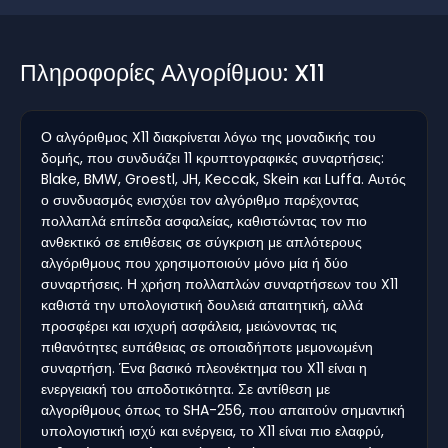
Πληροφορίες Αλγορίθμου: X11
Ο αλγόριθμος X11 διακρίνεται λόγω της μοναδικής του
δομής, που συνδυάζει 11 κρυπτογραφικές συναρτήσεις:
Blake, BMW, Groestl, JH, Keccak, Skein και Luffa. Αυτός
ο συνδυασμός ενισχύει τον αλγόριθμο παρέχοντας
πολλαπλά επίπεδα ασφαλείας, καθιστώντας τον πιο
ανθεκτικό σε επιθέσεις σε σύγκριση με απλότερους
αλγόριθμους που χρησιμοποιούν μόνο μία ή δύο
συναρτήσεις. Η χρήση πολλαπλών συναρτήσεων του X11
καθιστά την υπολογιστική δουλειά απαιτητική, αλλά
προσφέρει και ισχυρή ασφάλεια, μειώνοντας τις
πιθανότητες ευπάθειας σε οποιαδήποτε μεμονωμένη
συναρτήση. Ένα βασικό πλεονέκτημα του X11 είναι η
ενεργειακή του αποδοτικότητα. Σε αντίθεση με
αλγορίθμους όπως το SHA-256, που απαιτούν σημαντική
υπολογιστική ισχύ και ενέργεια, το X11 είναι πιο ελαφρύ,