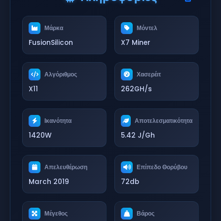
Μάρκα
Μόντελ
FusionSilicon
X7 Miner
Αλγόριθμος
Χασερέιτ
X11
262GH/s
Ικανότητα
Αποτελεσματικότητα
1420W
5.42 J/Gh
Απελευθέρωση
Επίπεδο Θορύβου
March 2019
72db
Μέγεθος
Βάρος