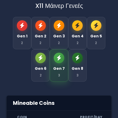
X11 Μάινερ Γενεές
Gen 1
Gen 2
Gen 3
Gen 4
Gen 5
2
2
2
2
2
Gen 6
Gen 7
Gen 8
2
3
3
Mineable Coins
COIN
PROFIT/DAY