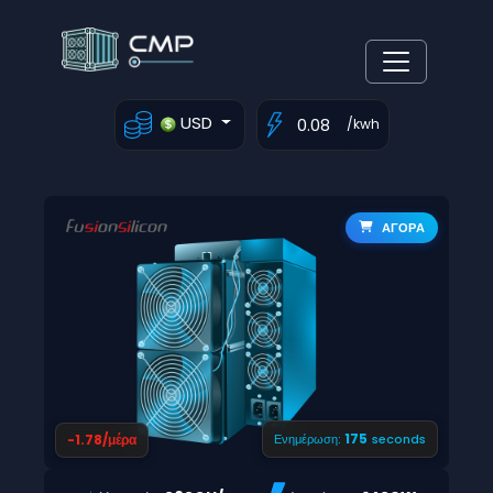
USD
/kwh
ΑΓΟΡΑ
174
-1.78/μέρα
Ενημέρωση:
seconds