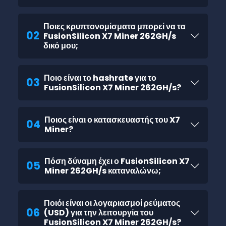
Ποιες κρυπτονομίσματα μπορεί να τα
02
FusionSilicon X7 Miner 262GH/s
δικό μου;
Ποιο είναι το hashrate για το
03
FusionSilicon X7 Miner 262GH/s?
Ποιος είναι ο κατασκευαστής του X7
04
Miner?
Πόση δύναμη έχει ο FusionSilicon X7
05
Miner 262GH/s καταναλώνω;
Ποιόι είναι οι λογαριασμοί ρεύματος
06
(USD) για την λειτουργία του
FusionSilicon X7 Miner 262GH/s?