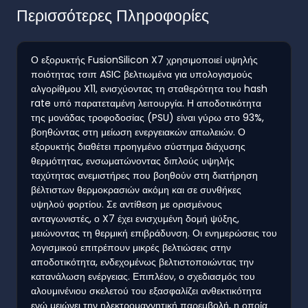
Περισσότερες Πληροφορίες
Ο εξορυκτής FusionSilicon X7 χρησιμοποιεί υψηλής
ποιότητας τσιπ ASIC βελτιωμένα για υπολογισμούς
αλγορίθμου X11, ενισχύοντας τη σταθερότητα του hash
rate υπό παρατεταμένη λειτουργία. Η αποδοτικότητα
της μονάδας τροφοδοσίας (PSU) είναι γύρω στο 93%,
βοηθώντας στη μείωση ενεργειακών απωλειών. Ο
εξορυκτής διαθέτει προηγμένο σύστημα διάχυσης
θερμότητας, ενσωματώνοντας διπλούς υψηλής
ταχύτητας ανεμιστήρες που βοηθούν στη διατήρηση
βέλτιστων θερμοκρασιών ακόμη και σε συνθήκες
υψηλού φορτίου. Σε αντίθεση με ορισμένους
ανταγωνιστές, ο X7 έχει ενισχυμένη δομή ψύξης,
μειώνοντας τη θερμική επιβράδυνση. Οι ενημερώσεις του
λογισμικού επιτρέπουν μικρές βελτιώσεις στην
αποδοτικότητα, ενδεχομένως βελτιστοποιώντας την
κατανάλωση ενέργειας. Επιπλέον, ο σχεδιασμός του
αλουμινένιου σκελετού του εξασφαλίζει ανθεκτικότητα
ενώ μειώνει την ηλεκτρομαγνητική παρεμβολή, η οποία