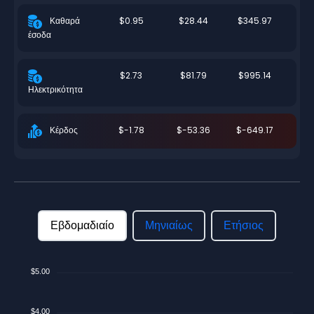
$0.95
$28.44
$345.97
Καθαρά
έσοδα
$2.73
$81.79
$995.14
Ηλεκτρικότητα
$-1.78
$-53.36
$-649.17
Κέρδος
Εβδομαδιαίο
Μηνιαίως
Ετήσιος
$5.00
$4.00