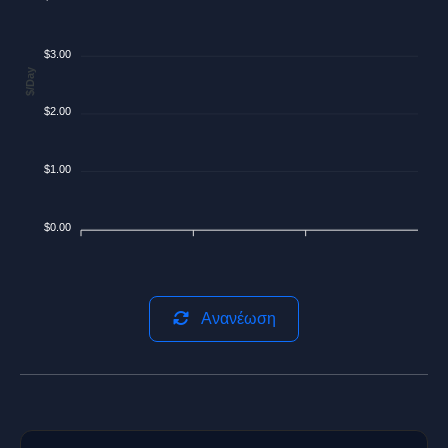
$3.00
$/Day
$2.00
$1.00
$0.00
Ανανέωση