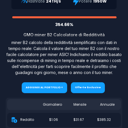
Hashrate
24TH/s
Potere
1950W
354.66%
GMO miner B2 Calcolatore di Redditività
miner B2 calcolo della redditività semplificato con dati in
tempo reale: Calcola il valore del tuo miner B2 con il nostro
facile calcolatore per miner ASIC! Indichiamo il reddito basato
sulle ricompense di mining in tempo reale e detraiamo i costi
dell'elettricità per farti scoprire facilmente il profitto che
guadagni ogni giorno, mese o anno con il tuo miner.
AGGIUNGI AL PORTFOLIO +
Offerte Esclusive
Giornaliero
Mensile
Annuale
$1.06
$31.67
$385.32
Reddito