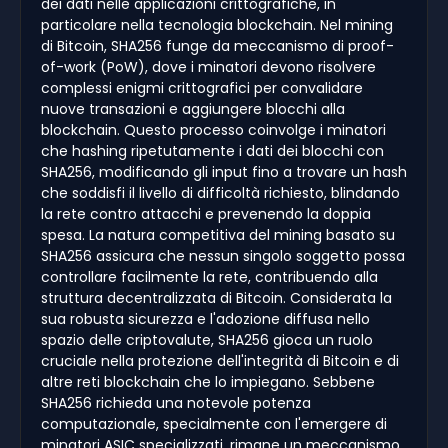
dei dati nelle applicazioni crittografiche, in
particolare nella tecnologia blockchain. Nel mining
di Bitcoin, SHA256 funge da meccanismo di proof-
of-work (PoW), dove i minatori devono risolvere
complessi enigmi crittografici per convalidare
nuove transazioni e aggiungere blocchi alla
blockchain. Questo processo coinvolge i minatori
che hashing ripetutamente i dati dei blocchi con
SHA256, modificando gli input fino a trovare un hash
che soddisfi il livello di difficoltà richiesto, blindando
la rete contro attacchi e prevenendo la doppia
spesa. La natura competitiva del mining basato su
SHA256 assicura che nessun singolo soggetto possa
controllare facilmente la rete, contribuendo alla
struttura decentralizzata di Bitcoin. Considerata la
sua robusta sicurezza e l'adozione diffusa nello
spazio delle criptovalute, SHA256 gioca un ruolo
cruciale nella protezione dell'integrità di Bitcoin e di
altre reti blockchain che lo impiegano. Sebbene
SHA256 richieda una notevole potenza
computazionale, specialmente con l'emergere di
minatori ASIC specializzati, rimane un meccanismo