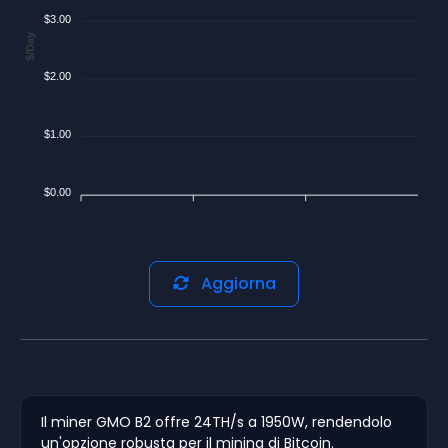
$3.00
$/Day
$2.00
$1.00
$0.00
Aggiorna
Il miner GMO B2 offre 24TH/s a 1950W, rendendolo
un'opzione robusta per il mining di Bitcoin.