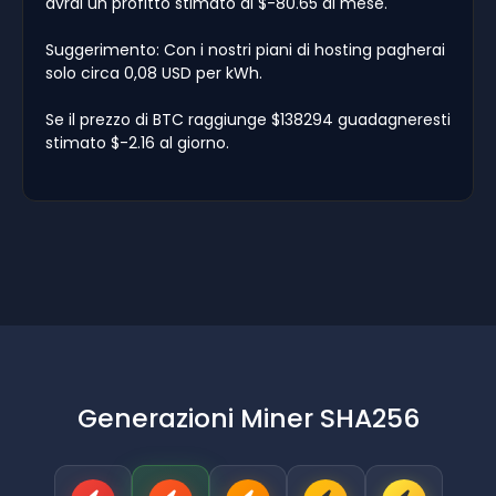
avrai un profitto stimato di $-80.65 al mese.
Suggerimento: Con i nostri piani di hosting pagherai
solo circa 0,08 USD per kWh.
Se il prezzo di BTC raggiunge $138294 guadagneresti
stimato $-2.16 al giorno.
Generazioni Miner SHA256