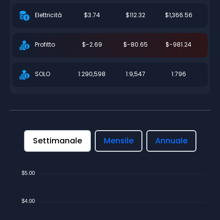
$3.74
$112.32
$1,366.56
Elettricità
$-2.69
$-80.65
$-981.24
Profitto
1:290,598
1:9,547
1:796
SOLO
Settimanale
Mensile
Annuale
$5.00
$4.00