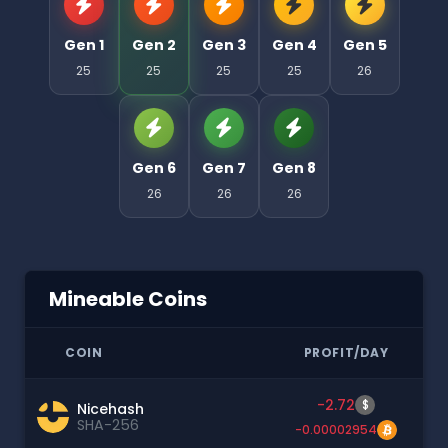
Gen 1
Gen 2
Gen 3
Gen 4
Gen 5
25
25
25
25
26
Gen 6
Gen 7
Gen 8
26
26
26
Mineable Coins
COIN
PROFIT/DAY
-2.72
$
Nicehash
SHA-256
-0.00002954