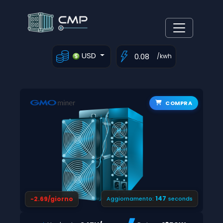
USD
/kwh
COMPRA
146
-2.69/giorno
Aggiornamento:
seconds