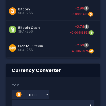
-2.96
$
Bitcoin
SHA-256
-0.00004181
-2.74
$
Bitcoin Cash
SHA-256
-0.00483953
-2.69
$
Fractal Bitcoin
SHA-256
-4.63826975
Currency Converter
Coin