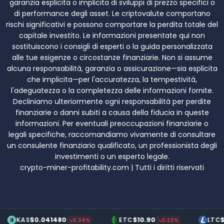
garanzia esplicita o implicita di sviluppi di prezzo specifici o
di performance degli asset. Le criptovalute comportano
rischi significativi e possono comportare la perdita totale del
capitale investito. Le informazioni presentate qui non
sostituiscono i consigli di esperti o la guida personalizzata
alle tue esigenze o circostanze finanziarie. Non si assume
alcuna responsabilità, garanzia o assicurazione—sia esplicita
che implicita—per l'accuratezza, la tempestività,
l'adeguatezza o la completezza delle informazioni fornite.
Decliniamo ulteriormente ogni responsabilità per perdite
finanziarie o danni subiti a causa della fiducia in queste
informazioni. Per eventuali preoccupazioni finanziarie o
legali specifiche, raccomandiamo vivamente di consultare
un consulente finanziario qualificato, un professionista degli
investimenti o un esperto legale.
crypto-miner-profitability.com | Tutti i diritti riservati
$0.041480
$10.90
$70.20
S
ETC
LTC
↘0.34%
↘0.22%
↗0