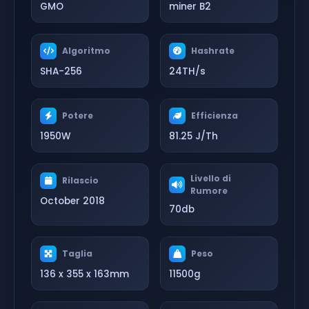
GMO
miner B2
Algoritmo
Hashrate
SHA-256
24TH/s
Potere
Efficienza
1950W
81.25 J/Th
Livello di
Rilascio
Rumore
October 2018
70db
Taglia
Peso
136 x 355 x 163mm
11500g