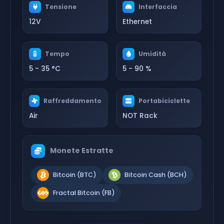
Tensione
Interfaccia
12V
Ethernet
Tempo
Umidità
5 - 35 °C
5 - 90 %
Raffreddamento
Portabiciclette
Air
NOT Rack
Monete Estratte
Bitcoin (BTC)
Bitcoin Cash (BCH)
Fractal Bitcoin (FB)