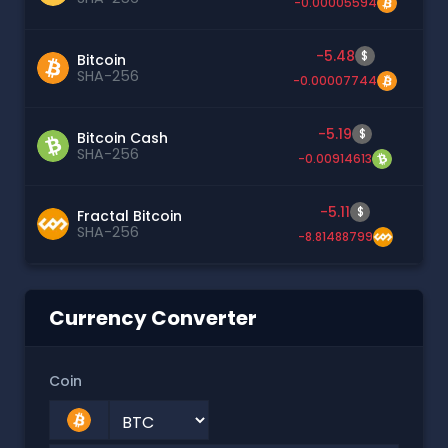
-0.00005594
-5.48
$
Bitcoin
SHA-256
-0.00007744
-5.19
$
Bitcoin Cash
SHA-256
-0.00914613
-5.11
$
Fractal Bitcoin
SHA-256
-8.81488799
Currency Converter
Coin