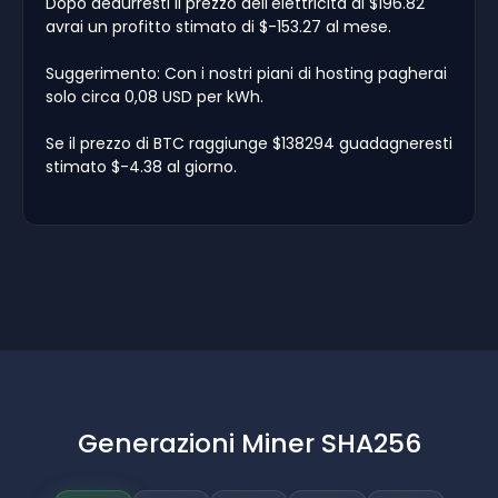
Dopo dedurresti il prezzo dell'elettricità di $196.82
avrai un profitto stimato di $-153.27 al mese.
Suggerimento: Con i nostri piani di hosting pagherai
solo circa 0,08 USD per kWh.
Se il prezzo di BTC raggiunge $138294 guadagneresti
stimato $-4.38 al giorno.
Generazioni Miner SHA256