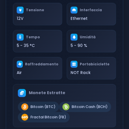
Tensione
Interfaccia
12V
Ethernet
Tempo
Umidità
5 - 35 °C
5 - 90 %
Raffreddamento
Portabiciclette
Air
NOT Rack
Monete Estratte
Bitcoin (BTC)
Bitcoin Cash (BCH)
Fractal Bitcoin (FB)