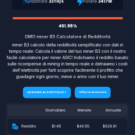
Hashrate
33TH/s
Potere
3417W
451.98%
GMO miner B3 Calcolatore di Redditività
miner B3 calcolo della redditività semplificato con dati in
tempo reale: Calcola il valore del tuo miner B3 con il nostro
facile calcolatore per miner ASIC! Indichiamo il reddito basato
sulle ricompense di mining in tempo reale e detraiamo i costi
dell'elettricità per farti scoprire facilmente il profitto che
guadagni ogni giorno, mese o anno con il tuo miner.
AGGIUNGI AL PORTFOLIO +
Offerte Esclusive
Giornaliero
Mensile
Annuale
$1.45
$43.55
$529.81
Reddito