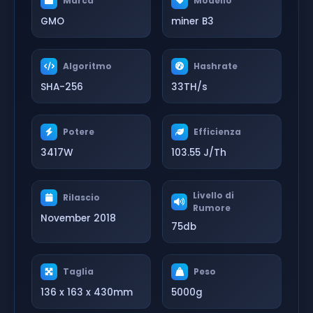
Marca
Modello
GMO
miner B3
Algoritmo
Hashrate
SHA-256
33TH/s
Potere
Efficienza
3417W
103.55 J/Th
Livello di
Rilascio
Rumore
November 2018
75db
Taglia
Peso
136 x 163 x 430mm
5000g