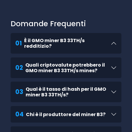
Domande Frequenti
È il GMO miner B3 33TH/s
01
redditizio?
Quali criptovalute potrebbero il
02
GMO miner B3 33TH/s mines?
Qual è il tasso di hash per il GMO
03
miner B3 33TH/s?
04
Chi è il produttore del miner B3?