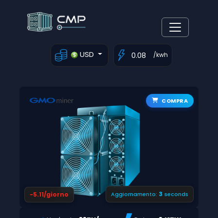
USD
/kwh
COMPRA
2
-5.11/giorno
Aggiornamento:
seconds