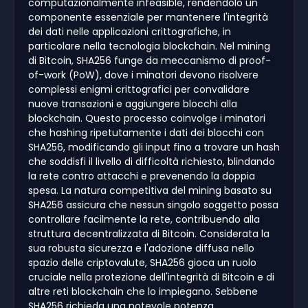
computazionalmente infeasible, rendendolo un
componente essenziale per mantenere l'integrità
dei dati nelle applicazioni crittografiche, in
particolare nella tecnologia blockchain. Nel mining
di Bitcoin, SHA256 funge da meccanismo di proof-
of-work (PoW), dove i minatori devono risolvere
complessi enigmi crittografici per convalidare
nuove transazioni e aggiungere blocchi alla
blockchain. Questo processo coinvolge i minatori
che hashing ripetutamente i dati dei blocchi con
SHA256, modificando gli input fino a trovare un hash
che soddisfi il livello di difficoltà richiesto, blindando
la rete contro attacchi e prevenendo la doppia
spesa. La natura competitiva del mining basato su
SHA256 assicura che nessun singolo soggetto possa
controllare facilmente la rete, contribuendo alla
struttura decentralizzata di Bitcoin. Considerata la
sua robusta sicurezza e l'adozione diffusa nello
spazio delle criptovalute, SHA256 gioca un ruolo
cruciale nella protezione dell'integrità di Bitcoin e di
altre reti blockchain che lo impiegano. Sebbene
SHA256 richieda una notevole potenza