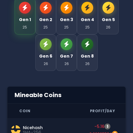
Gen 1
Gen 2
Gen 3
Gen 4
Gen 5
25
25
25
25
26
Gen 6
Gen 7
Gen 8
26
26
26
Mineable Coins
COIN
PROFIT/DAY
-5.16
$
Nicehash
SHA-256