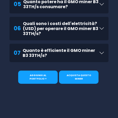
Quanto potere ha il GMO miner B3
05
33TH/s consumare?
Quali sono i costi dell'elettricità?
06
(USD) per operare il GMO miner B3
33TH/s?
Quanto è efficiente il GMO miner
07
B3 33TH/s?
AGGIUNGI AL
ACQUISTA QUESTO
PORTFOLIO +
MINER