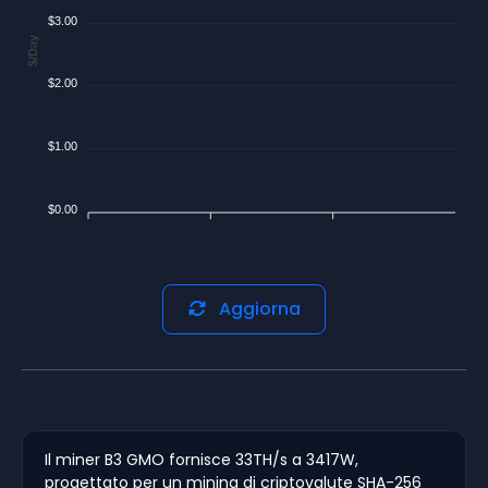
$3.00
$/Day
$2.00
$1.00
$0.00
Aggiorna
Il miner B3 GMO fornisce 33TH/s a 3417W,
progettato per un mining di criptovalute SHA-256