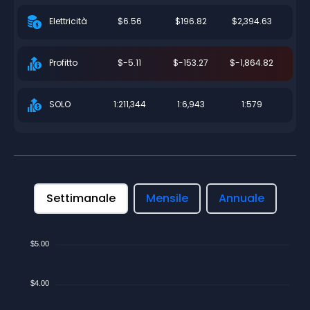
$6.56
$196.82
$2,394.63
Elettricità
$-5.11
$-153.27
$-1,864.82
Profitto
1:211,344
1:6,943
1:579
SOLO
Settimanale
Mensile
Annuale
$5.00
$4.00