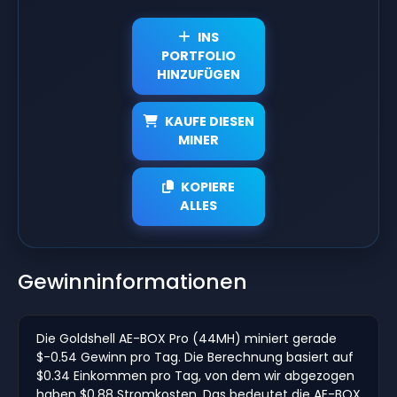
INS
PORTFOLIO
HINZUFÜGEN
KAUFE DIESEN
MINER
KOPIERE
ALLES
Gewinninformationen
Die Goldshell AE-BOX Pro (44MH) miniert gerade
$-0.54 Gewinn pro Tag. Die Berechnung basiert auf
$0.34 Einkommen pro Tag, von dem wir abgezogen
haben $0.88 Stromkosten. Das bedeutet die AE-BOX