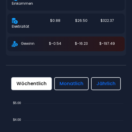
Einkommen
$0.88
$26.50
$322.37
Elektrizität
$-0.54
$-16.23
$-197.49
Gewinn
Wöchentlich
Monatlich
Jährlich
$5.00
$4.00