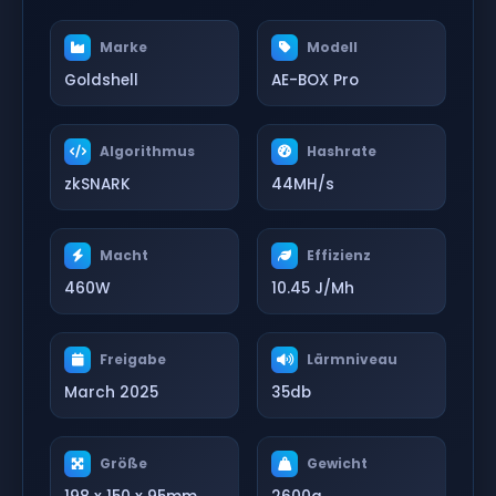
Marke
Modell
Goldshell
AE-BOX Pro
Algorithmus
Hashrate
zkSNARK
44MH/s
Macht
Effizienz
460W
10.45 J/Mh
Freigabe
Lärmniveau
March 2025
35db
Größe
Gewicht