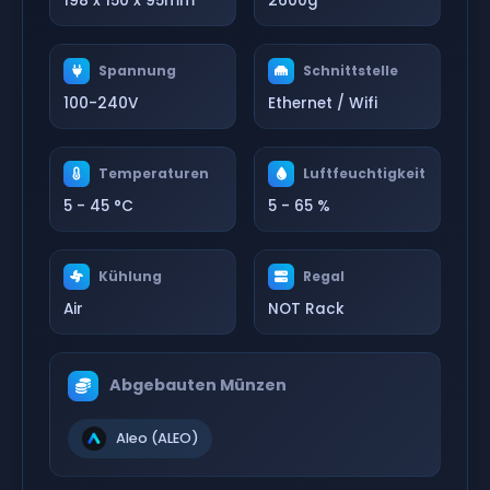
198 x 150 x 95mm
2600g
Spannung
Schnittstelle
100-240V
Ethernet / Wifi
Temperaturen
Luftfeuchtigkeit
5 - 45 °C
5 - 65 %
Kühlung
Regal
Air
NOT Rack
Abgebauten Münzen
Aleo (ALEO)