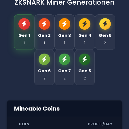
ZKSNARK Miner Generationen
Gen 1
Gen 2
Gen 3
Gen 4
Gen 5
1
1
1
1
2
Gen 6
Gen 7
Gen 8
2
2
2
Mineable Coins
COIN
PROFIT/DAY