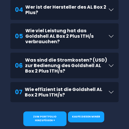
Wer ist der Hersteller des AL Box 2
04
Plus?
Wie viel Leistung hat das
05
Goldshell AL Box 2 Plus 1TH/s
verbrauchen?
Was sind die Stromkosten? (USD)
06
zur Bedienung des Goldshell AL
Box 2 Plus 1TH/s?
Wie effizient ist die Goldshell AL
07
Box 2 Plus 1TH/s?
ZUM PORTFOLIO
KAUFE DIESEN MINER
HINZUFÜGEN +