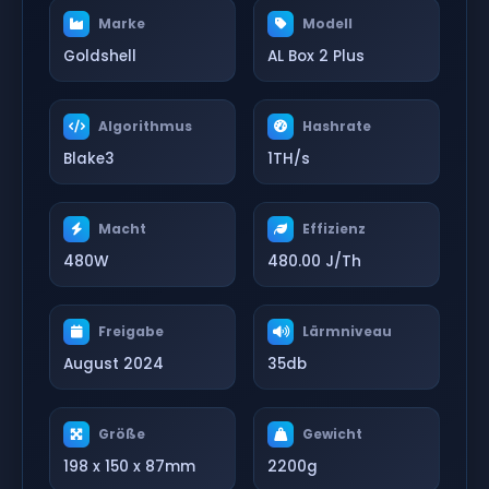
Marke
Modell
Goldshell
AL Box 2 Plus
Algorithmus
Hashrate
Blake3
1TH/s
Macht
Effizienz
480W
480.00 J/Th
Freigabe
Lärmniveau
August 2024
35db
Größe
Gewicht
198 x 150 x 87mm
2200g