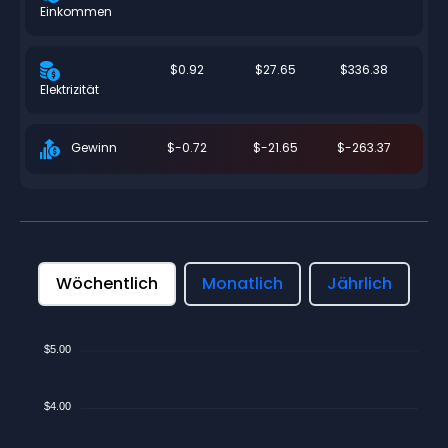
Einkommen
$0.92
$27.65
$336.38
Elektrizität
$-0.72
$-21.65
$-263.37
Gewinn
Wöchentlich
Monatlich
Jährlich
$5.00
$4.00