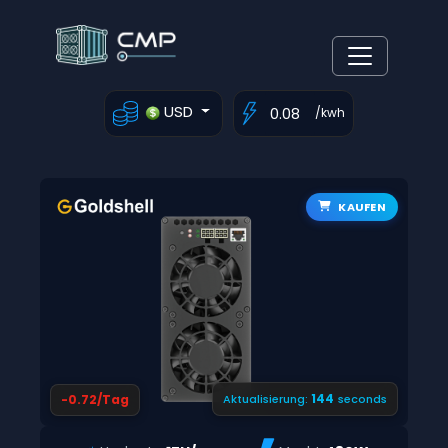
USD
/kwh
KAUFEN
144
-0.72/Tag
Aktualisierung:
seconds