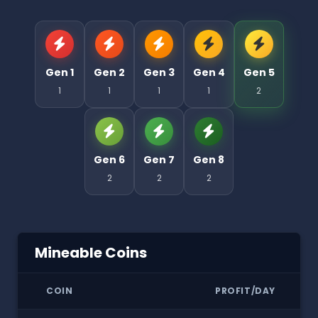
Gen 1
Gen 2
Gen 3
Gen 4
Gen 5
1
1
1
1
2
Gen 6
Gen 7
Gen 8
2
2
2
Mineable Coins
COIN
PROFIT/DAY