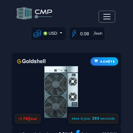
USD
/kwh
ACHÈTE
293
-1.78/jour
Mise à jour:
seconds