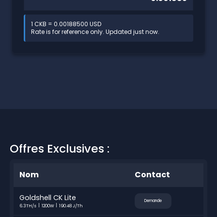
1 CKB = 0.00188500 USD
Rate is for reference only. Updated just now.
Offres Exclusives :
Nom
Contact
Goldshell CK Lite
Demande
6.3TH/s
1200W
190.48 J/Th