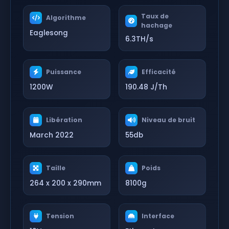
Taux de
Algorithme
hachage
Eaglesong
6.3TH/s
Puissance
Efficacité
1200W
190.48 J/Th
Libération
Niveau de bruit
March 2022
55db
Taille
Poids
264 x 200 x 290mm
8100g
Tension
Interface