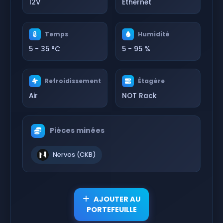
12V
Ethernet
Temps
Humidité
5 - 35 °C
5 - 95 %
Refroidissement
Étagère
Air
NOT Rack
Pièces minées
Nervos (CKB)
AJOUTER AU
PORTEFEUILLE