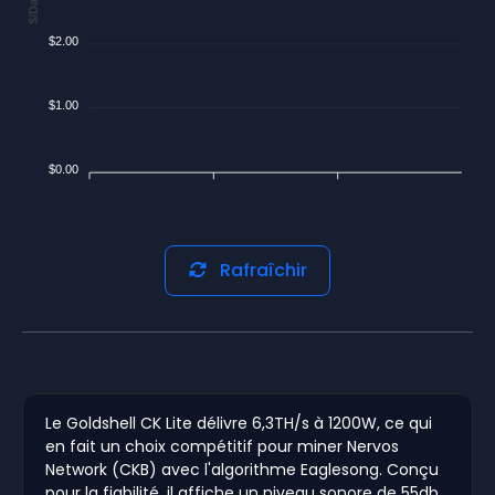
$/Day
$2.00
$1.00
$0.00
Rafraîchir
Le Goldshell CK Lite délivre 6,3TH/s à 1200W, ce qui
en fait un choix compétitif pour miner Nervos
Network (CKB) avec l'algorithme Eaglesong. Conçu
pour la fiabilité, il affiche un niveau sonore de 55db,