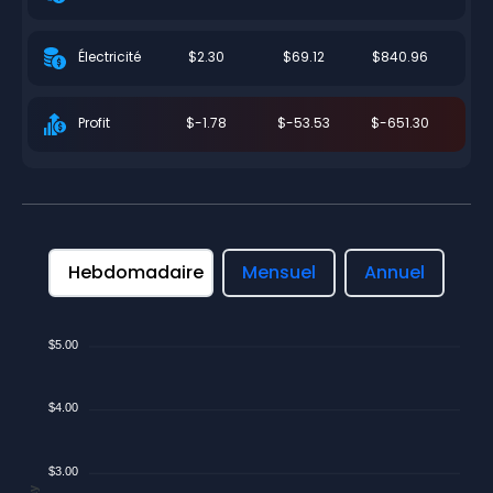
$2.30
$69.12
$840.96
Électricité
$-1.78
$-53.53
$-651.30
Profit
Hebdomadaire
Mensuel
Annuel
$5.00
$4.00
$3.00