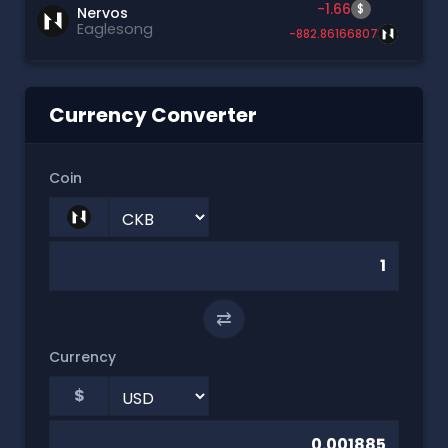
-1.66
$
Nervos
Eaglesong
-882.86166807
Currency Converter
Coin
⇄
Currency
$