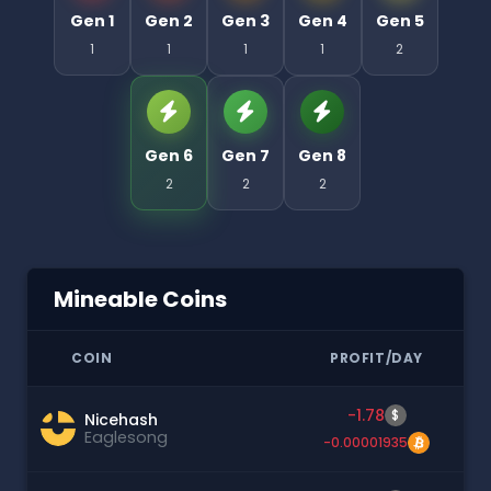
Gen 1
Gen 2
Gen 3
Gen 4
Gen 5
1
1
1
1
2
Gen 6
Gen 7
Gen 8
2
2
2
Mineable Coins
COIN
PROFIT/DAY
-1.78
$
Nicehash
Eaglesong
-0.00001935