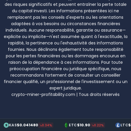
des risques significatifs et peuvent entraîner la perte totale
du capital investi. Les informations présentées ici ne
remplacent pas les conseils d'experts ou les orientations
adaptées à vos besoins ou circonstances financières
individuels. Aucune responsabilité, garantie ou assurance—
explicite ou implicite—n'est assumée quant à l'exactitude, la
rapidité, la pertinence ou l'exhaustivité des informations
fournies. Nous déclinons également toute responsabilité
pour les pertes financières ou les dommages encourus en
raison de la dépendance à ces informations. Pour toute
préoccupation financière ou juridique spécifique, nous
recommandons fortement de consulter un conseiller
financier qualifié, un professionnel de l'investissement ou un
expert juridique.
crypto-miner-profitability.com | Tous droits réservés
$0.041480
$10.90
$70.20
AS
ETC
LTC
↘0.34%
↘0.22%