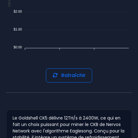
$/Day
$2.00
$1.00
$0.00
Rafraîchir
Le Goldshell CK5 délivre 12TH/s à 2400W, ce qui en
fait un choix puissant pour miner le CKB de Nervos
Network avec l'algorithme Eaglesong. Conçu pour la
stabilité, il intègre un système de refroidissement