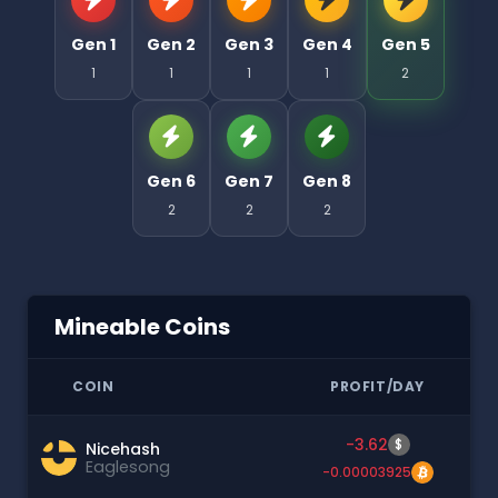
Gen 1
Gen 2
Gen 3
Gen 4
Gen 5
1
1
1
1
2
Gen 6
Gen 7
Gen 8
2
2
2
Mineable Coins
COIN
PROFIT/DAY
-3.62
$
Nicehash
Eaglesong
-0.00003925