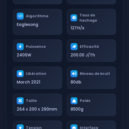
Taux de
Algorithme
hachage
Eaglesong
12TH/s
Puissance
Efficacité
2400W
200.00 J/Th
Libération
Niveau de bruit
March 2021
80db
Taille
Poids
264 x 200 x 290mm
8500g
Tension
Interface