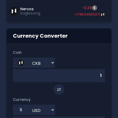
-3.39
$
Nervos
Eaglesong
-1,798.04900271
Currency Converter
Coin
⇄
Currency
$