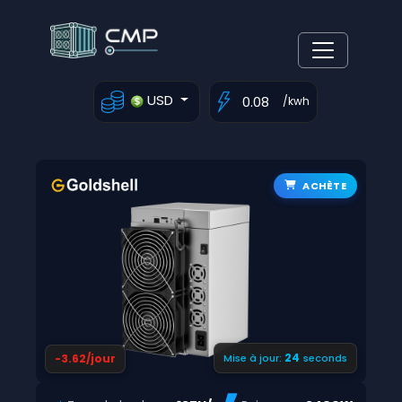
USD
/kwh
ACHÈTE
23
-3.62/jour
Mise à jour:
seconds