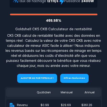
Taux de hachage
12TH/s
Puissance
2400W
465.58%
Goldshell CK5 CKB Calculateur de rentabilité
CK5 CKB calcul de rentabilité facilité avec des données en
temps réel : Calculez la valeur de votre CK5 CKB avec notre
calculateur de mineur ASIC facile à utiliser ! Nous indiquons
les revenus basés sur les récompenses de minage en temps
réel et déduisons les coûts d'électricité afin que vous
puissiez facilement découvrir le bénéfice que vous réalisez
chaque jour, mois ou année avec votre mineur.
AJOUTER AU PORTEFEUILLE +
Offres Exclusives
Quotidien
Mensuel
Annuel
$0.99
$29.69
$361.26
Revenu