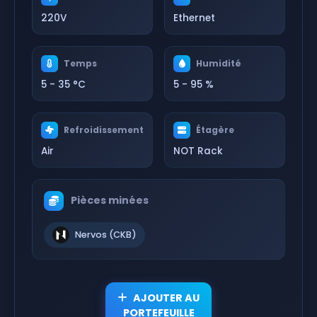
220V
Ethernet
Temps
Humidité
5 - 35 °C
5 - 95 %
Refroidissement
Étagère
Air
NOT Rack
Pièces minées
Nervos (CKB)
AJOUTER AU
PORTEFEUILLE