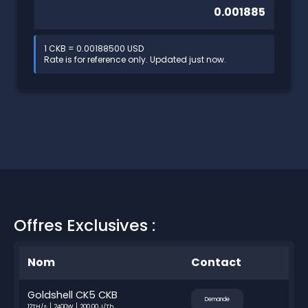
1 CKB = 0.00188500 USD
Rate is for reference only. Updated just now.
Offres Exclusives :
Nom
Contact
Goldshell CK5 CKB
Demande
12TH/s
2400W
200.00 J/Th