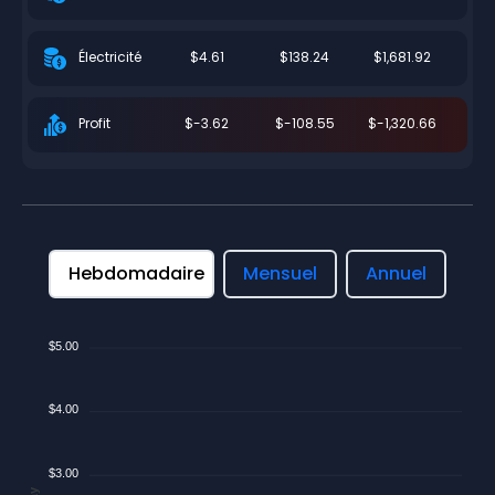
$4.61
$138.24
$1,681.92
Électricité
$-3.62
$-108.55
$-1,320.66
Profit
Hebdomadaire
Mensuel
Annuel
$5.00
$4.00
$3.00