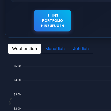
INS
PORTFOLIO
HINZUFÜGEN
Wöchentlich
Monatlich
Jährlich
$5.00
$4.00
$3.00
$/Day
$2.00