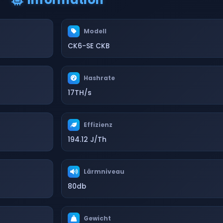
Modell
CK6-SE CKB
Hashrate
17TH/s
Effizienz
194.12 J/Th
Lärmniveau
80db
Gewicht