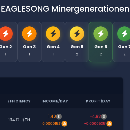
EAGLESONG Minergenerationen
Gen 2
Gen 3
Gen 4
Gen 5
Gen 6
Gen 
1
1
1
2
2
2
EFFICIENCY
INCOME/DAY
PROFIT/DAY
1.40
-4.93
$
$
194.12 J/TH
0.00001521
-0.00005351