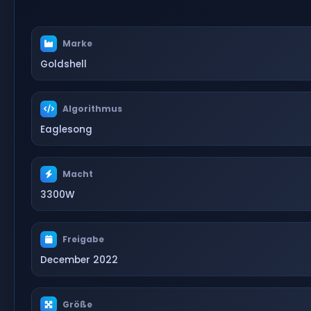
Marke
Goldshell
Algorithmus
Eaglesong
Macht
3300W
Freigabe
December 2022
Größe