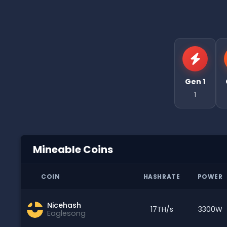
Gen 1
1
Mineable Coins
COIN
HASHRATE
POWER
Nicehash
17TH/s
3300W
Eaglesong