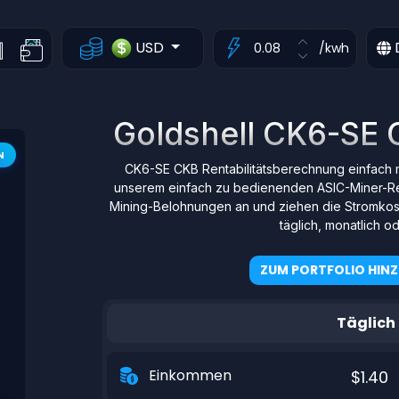
USD
/kwh
Goldshell CK6-SE 
N
CK6-SE CKB Rentabilitätsberechnung einfach 
unserem einfach zu bedienenden ASIC-Miner-Re
Mining-Belohnungen an und ziehen die Stromkost
täglich, monatlich od
ZUM PORTFOLIO HIN
Täglich
Einkommen
$1.40