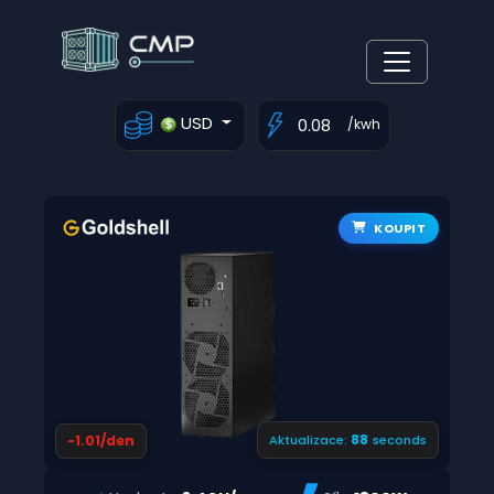
USD
/kwh
KOUPIT
87
-1.01/den
Aktualizace:
seconds