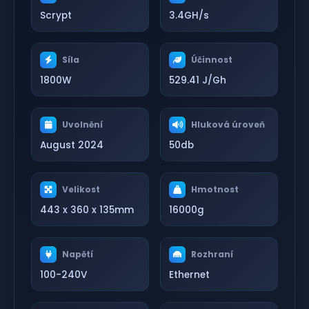
Scrypt
3.4GH/s
Síla
Účinnost
1800W
529.41 J/Gh
Uvolnění
Hluková úroveň
August 2024
50db
Velikost
Hmotnost
443 x 360 x 135mm
16000g
Napětí
Rozhraní
100-240V
Ethernet