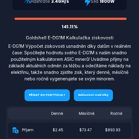
Hashrate
3.4GH/s
Síla
1800W
141.11%
Goldshell E-DG1M Kalkulačka ziskovosti
E-DG1M Výpočet ziskovosti usnadněn díky datům v reálném
čase: Spočítejte hodnotu svého E-DG1M s naším snadno
použitelným kalkulátorem ASIC minerů! Uvádíme příjmy na
základě aktuálních odměn za těžbu a odečítáme náklady na
elektřinu, takže snadno zjistíte zisk, který denně, měsíčně
nebo ročně vygenerujete se svým minorem.
PŘIDAT DO PORTFOLIA +
Exkluzivní nabídky
Denně
Měsíčně
Ročně
$2.45
$73.47
$893.93
Příjem