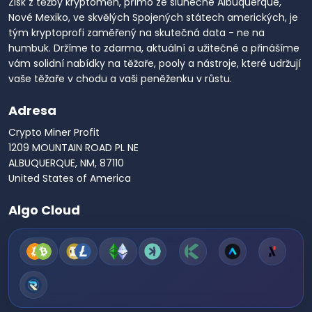
Zisk z těžby kryptoměn, přímo ze slunečné Albuquerque,
Nové Mexiko, ve skvělých Spojených státech amerických, je
tým kryptoprofi zaměřený na skutečná data - ne na
humbuk. Držíme to zdarma, aktuální a užitečné a přinášíme
vám solidní nabídky na těžaře, pooly a nástroje, které udržují
vaše těžaře v chodu a vaši peněženku v růstu.
Adresa
Crypto Miner Profit
1209 MOUNTAIN ROAD PL NE
ALBUQUERQUE, NM, 87110
United States of America
Algo Cloud