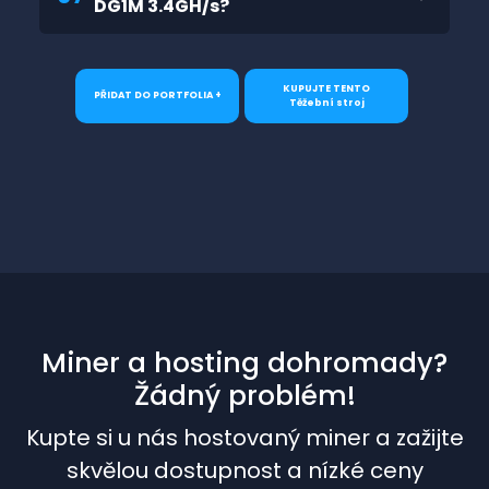
DG1M 3.4GH/s?
KUPUJTE TENTO
PŘIDAT DO PORTFOLIA +
Těžební stroj
Miner a hosting dohromady?
Žádný problém!
Kupte si u nás hostovaný miner a zažijte
skvělou dostupnost a nízké ceny