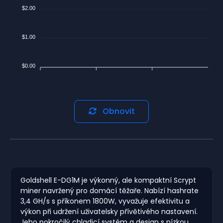
$2.00
$1.00
$0.00
Obnovit
Goldshell E-DG1M je výkonný, ale kompaktní Scrypt
miner navržený pro domácí těžaře. Nabízí hashrate
3,4 GH/s s příkonem 1800W, vyvažuje efektivitu a
výkon při udržení uživatelsky přívětivého nastavení.
Jeho pokročilý chladicí systém a design s nízkou