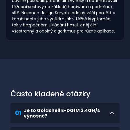
abyste posoudili potenciální výnosy a optimalizovali
těžební sestavy na základě hardwaru a podmínek
sítě. Nakonec design Scryptu odolný vůči paměti, v
kombinaci s jeho využitím jak v těžbě kryptoměn,
tak v bezpečném ukládání hesel, z něj činí
všestranný a odolný algoritmus pro různé aplikace.
Často kladené otázky
Je to Goldshell E-DG1M 3.4GH/s
01
výnosné?