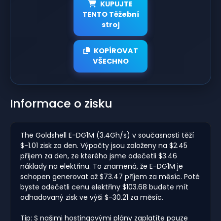
KUPUJTE
TENTO Těžební
stroj
KOPÍROVAT
VŠECHNO
Informace o zisku
The Goldshell E-DG1M (3.4Gh/s) v současnosti těží
$-1.01 zisk za den. Výpočty jsou založeny na $2.45
příjem za den, ze kterého jsme odečetli $3.46
náklady na elektřinu. To znamená, že E-DG1M je
schopen generovat až $73.47 příjem za měsíc. Poté
byste odečetli cenu elektřiny $103.68 budete mít
odhadovaný zisk ve výši $-30.21 za měsíc.
Tip: S našimi hostingovými plány zaplatíte pouze