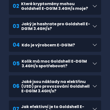
Které kryptoměny mohou
02
Goldshell E-DG1M 3.4GH/s moje?
Jaký je hashrate pro Goldshell E-
03
DG1M 3.4GH/s?
04
Kdo je výrobcem E-DG1M?
Kolik má moc Goldshell E-DG1M
05
3.4GH/s spotřebovat?
Jaké jsou náklady na elektřinu
06
(USD) pro provozování Goldshell
E-DG1M 3.4GH/s?
Jak efektivní je to Goldshell E-
07