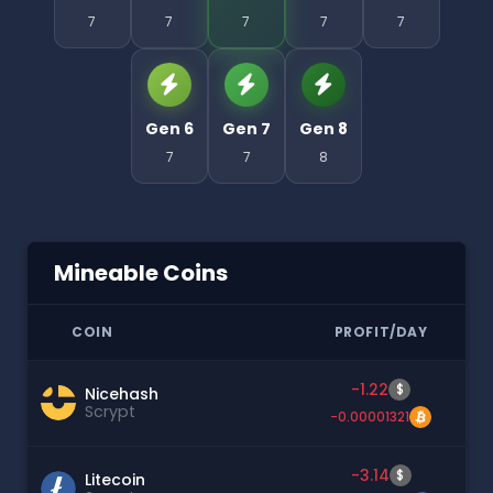
7
7
7
7
7
Gen 6
Gen 7
Gen 8
7
7
8
Mineable Coins
COIN
PROFIT/DAY
-1.22
$
Nicehash
Scrypt
-0.00001321
-3.14
$
Litecoin