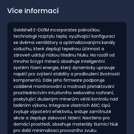
Více informací
Goldshell E-DG1M incorporates pokročilou
technologii rozptylu tepla, využívající konfiguraci
se dvěma ventilátory a optimalizovanými kanály
vzduchu, které zlepšují tepelnou účinnost a
zároveň udržují nízkou hladinu hluku. Na rozdíl od
mnoha Scrypt minerů obsahuje inteligentní
systém řízení energie, který dynamicky upravuje
napětí pro zvýšení stability a prodloužení životnosti
komponentů. Dále jeho firmware podporuje
vzdálené monitorování a možnosti přetaktování
prostřednictvím intuitivního webového rozhraní,
poskytující zkušeným minerům větší kontrolu nad
laděním výkonu. Integrace vlastních ASIC čipů
zvyšuje výpočetní efektivitu, snižuje zamítnuté
akcie a zlepšuje ziskovost těžení. Navrženo pro
domácí prostředí, obsahuje materiály tlumící hluk
pro další minimalizaci provozního zvuku.