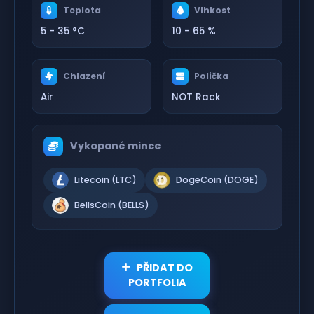
Teplota
Vlhkost
5 - 35 °C
10 - 65 %
Chlazení
Polička
Air
NOT Rack
Vykopané mince
Litecoin (LTC)
DogeCoin (DOGE)
BellsCoin (BELLS)
PŘIDAT DO
PORTFOLIA