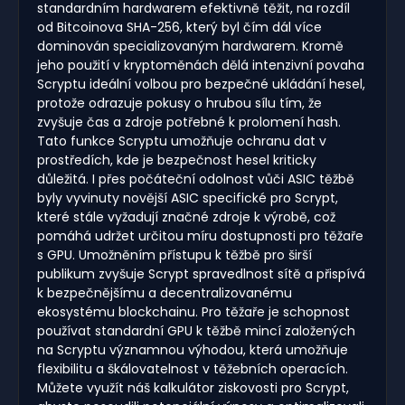
standardním hardwarem efektivně těžit, na rozdíl
od Bitcoinova SHA-256, který byl čím dál více
dominován specializovaným hardwarem. Kromě
jeho použití v kryptoměnách dělá intenzivní povaha
Scryptu ideální volbou pro bezpečné ukládání hesel,
protože odrazuje pokusy o hrubou sílu tím, že
zvyšuje čas a zdroje potřebné k prolomení hash.
Tato funkce Scryptu umožňuje ochranu dat v
prostředích, kde je bezpečnost hesel kriticky
důležitá. I přes počáteční odolnost vůči ASIC těžbě
byly vyvinuty novější ASIC specifické pro Scrypt,
které stále vyžadují značné zdroje k výrobě, což
pomáhá udržet určitou míru dostupnosti pro těžaře
s GPU. Umožněním přístupu k těžbě pro širší
publikum zvyšuje Scrypt spravedlnost sítě a přispívá
k bezpečnějšímu a decentralizovanému
ekosystému blockchainu. Pro těžaře je schopnost
používat standardní GPU k těžbě mincí založených
na Scryptu významnou výhodou, která umožňuje
flexibilitu a škálovatelnost v těžebních operacích.
Můžete využít náš kalkulátor ziskovosti pro Scrypt,