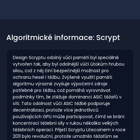
Algoritmické informace: Scrypt
Design Scryptu odolný vůči paměti byl speciálně
vytvořen tak, aby byl odolnější vůči útokům hrubou
silou, což z něj činí bezpečnější možnost pro
ochranu hesel i těžbu. Zvýšené využití paměti
algoritmu výrazně zvyšuje výpočetní zdroje
potřebné pro těžbu, což pomáhá vyrovnávat
podmínky tím, že ztěžuje dominanci ASIC těžařů v
síti. Tato odolnost vůči ASIC těžbě podporuje
decentralizaci, protože více jednotlivců
používajících GPU může participovat, čímž se brání
koncentraci těžební síly v rukou několika velkých
těžebních operací. Přijetí Scryptu Litecoinem v roce
2011 bylo revoluční, protože umožnilo těžařům se