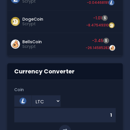
Scrypt
-0.04468191
-1.01
$
DogeCoin
Scrypt
-8.47549310
-3.45
$
BellsCoin
Scrypt
-26.14585282
Currency Converter
Coin