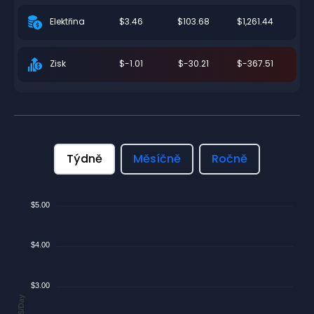
$3.46
$103.68
$1,261.44
Elektřina
$-1.01
$-30.21
$-367.51
Zisk
Týdně
Měsíčně
Ročně
$5.00
$4.00
$3.00
$/Day