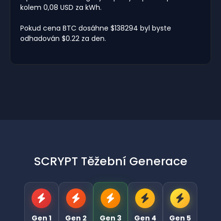
kolem 0,08 USD za kWh.
Pokud cena BTC dosáhne $138294 byl byste
odhadován $0.22 za den.
SCRYPT Těžební Generace
Gen 1
Gen 2
Gen 3
Gen 4
Gen 5