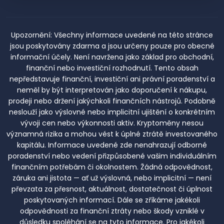
Upozornění:
Všechny informace uvedené na této stránce
jsou poskytovány zdarma a jsou určeny pouze pro obecné
informační účely. Není navržena jako základ pro obchodní,
finanční nebo investiční rozhodnutí. Tento obsah
nepředstavuje finanční, investiční ani právní poradenství a
neměl by být interpretován jako doporučení k nákupu,
prodeji nebo držení jakýchkoli finančních nástrojů. Podobně
neslouží jako výslovné nebo implicitní ujištění o konkrétním
vývoji cen nebo výkonnosti aktiv. Kryptoměny nesou
významná rizika a mohou vést k úplné ztrátě investovaného
kapitálu. Informace uvedené zde nenahrazují odborné
poradenství nebo vedení přizpůsobené vašim individuálním
finančním potřebám či okolnostem. Žádná odpovědnost,
záruka ani jistota — ať už výslovná, nebo implicitní — není
převzata za přesnost, aktuálnost, dostatečnost či úplnost
poskytovaných informací. Dále se zříkáme jakékoli
odpovědnosti za finanční ztráty nebo škody vzniklé v
důsledku spoléhání se na tyto informace. Pro jakékoli