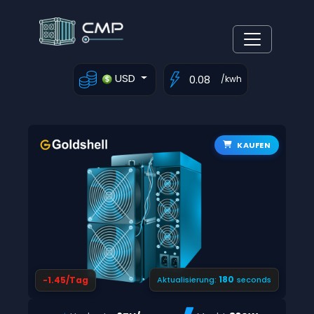
USD
/kwh
KAUFEN
179
-1.45/Tag
Aktualisierung:
seconds