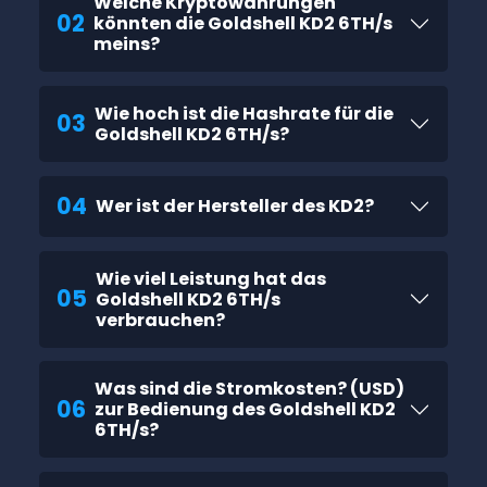
Welche Kryptowährungen
02
könnten die Goldshell KD2 6TH/s
meins?
Wie hoch ist die Hashrate für die
03
Goldshell KD2 6TH/s?
04
Wer ist der Hersteller des KD2?
Wie viel Leistung hat das
05
Goldshell KD2 6TH/s
verbrauchen?
Was sind die Stromkosten? (USD)
06
zur Bedienung des Goldshell KD2
6TH/s?