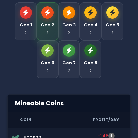
Gen 1
Gen 2
Gen 3
Gen 4
Gen 5
2
2
2
2
2
Gen 6
Gen 7
Gen 8
2
2
2
Mineable Coins
COIN
PROFIT/DAY
-1.45
$
Kadena