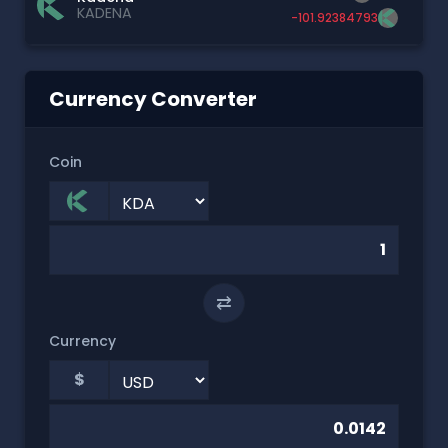
KADENA
-101.92384793
Currency Converter
Coin
⇄
Currency
$