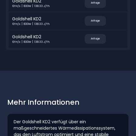
Goldshell KD2
Anfrage
6TH/s
830W
138.33 J/Th
Goldshell KD2
Anfrage
6TH/s
830W
138.33 J/Th
Goldshell KD2
Anfrage
6TH/s
830W
138.33 J/Th
Mehr Informationen
Der Goldshell KD2 verfügt über ein
maßgeschneidertes Wärmedissipationssystem,
das den Luftstrom optimiert und eine stabile