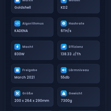
Marke
Modell
Goldshell
KD2
Algorithmus
Hashrate
KADENA
6TH/s
Macht
Effizienz
830W
138.33 J/Th
Freigabe
Lärmniveau
March 2021
55db
Größe
Gewicht
200 x 264 x 290mm
7300g