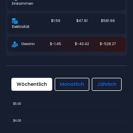
Einkommen
$1.59
$47.81
$581.66
Elektrizität
$-1.45
$-43.42
$-528.27
Gewinn
Wöchentlich
Monatlich
Jährlich
$5.00
$4.00