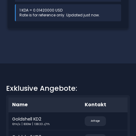
1 KDA = 0.01420000 USD
Rate is for reference only. Updated just now.
Exklusive Angebote:
Name
Kontakt
Goldshell KD2
Anfrage
6TH/s
830W
138.33 J/Th