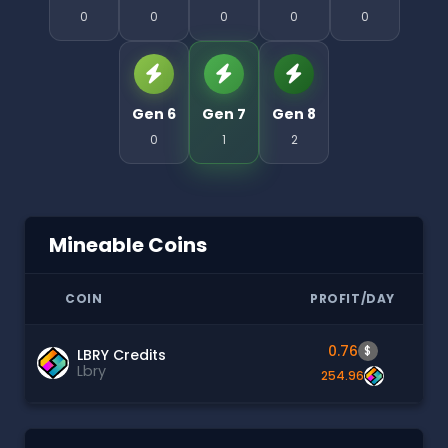
0
0
0
0
0
Gen 6
Gen 7
Gen 8
0
1
2
Mineable Coins
COIN
PROFIT/DAY
0.76
$
LBRY Credits
Lbry
254.96