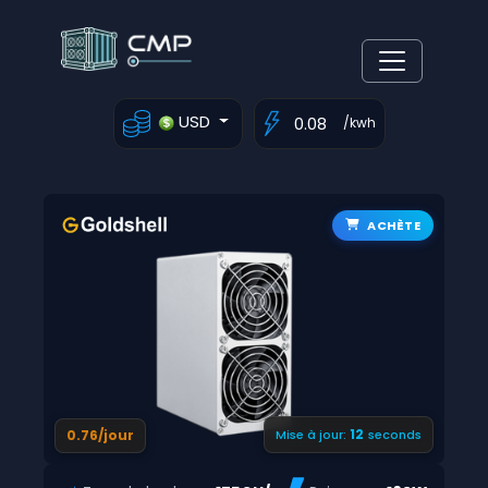
USD
/kwh
ACHÈTE
11
0.76/jour
Mise à jour:
seconds