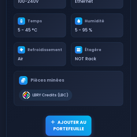
100-240V
Ethernet
Temps
Humidité
5 - 45 °C
5 - 95 %
Refroidissement
Étagère
Air
NOT Rack
Pièces minées
LBRY Credits (LBC)
AJOUTER AU
PORTEFEUILLE