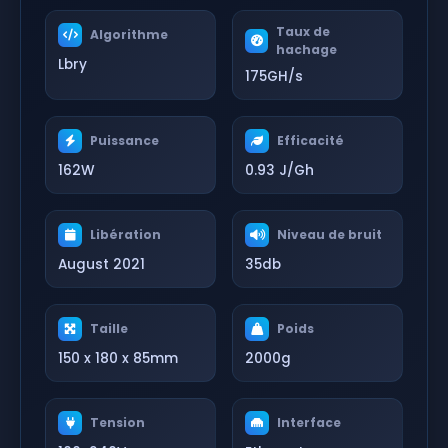
Taux de
Algorithme
hachage
Lbry
175GH/s
Puissance
Efficacité
162W
0.93 J/Gh
Libération
Niveau de bruit
August 2021
35db
Taille
Poids
150 x 180 x 85mm
2000g
Tension
Interface