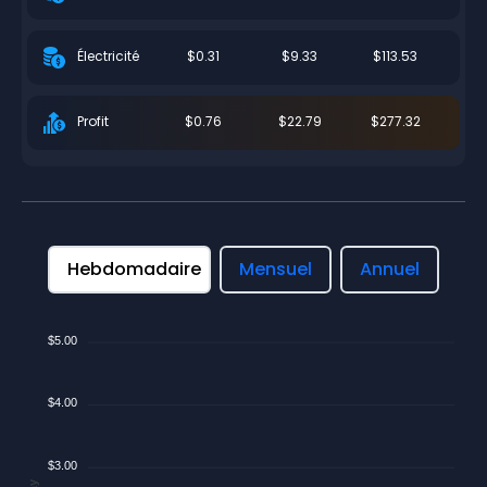
$0.31
$9.33
$113.53
Électricité
$0.76
$22.79
$277.32
Profit
Hebdomadaire
Mensuel
Annuel
$5.00
$4.00
$3.00