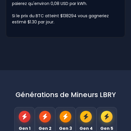
paierez qu'environ 0,08 USD par kWh.
Si le prix du BTC atteint $138294 vous gagneriez
estimé $1.30 par jour.
Générations de Mineurs LBRY
Gen 1
Gen 2
Gen 3
Gen 4
Gen 5