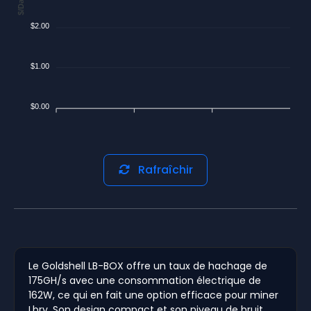
$/Day
$2.00
$1.00
$0.00
Rafraîchir
Le Goldshell LB-BOX offre un taux de hachage de
175GH/s avec une consommation électrique de
162W, ce qui en fait une option efficace pour miner
Lbry. Son design compact et son niveau de bruit