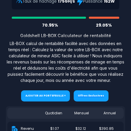
Taux de hachage
175GH/s
Puissance
162W
70.95%
29.05%
Goldshell LB-BOX Calculateur de rentabilité
LB-BOX calcul de rentabilité facilité avec des données en
temps réel : Calculez la valeur de votre LB-BOX avec notre
calculateur de mineur ASIC facile à utiliser ! Nous indiquons
les revenus basés sur les récompenses de minage en temps
réel et déduisons les coûts d'électricité afin que vous
puissiez facilement découvrir le bénéfice que vous réalisez
chaque jour, mois ou année avec votre mineur.
AJOUTER AU PORTEFEUILLE +
Offres Exclusives
Quotidien
Mensuel
Annuel
$1.07
$32.12
$390.85
Revenu