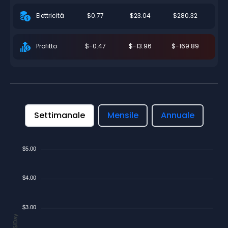
$0.77
$23.04
$280.32
Elettricità
$-0.47
$-13.96
$-169.89
Profitto
Settimanale
Mensile
Annuale
$5.00
$4.00
$3.00
$/Day