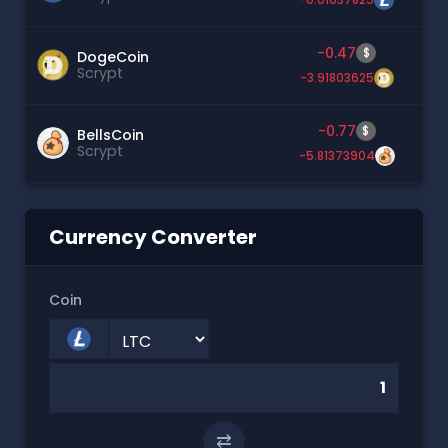
-0.47
$
DogeCoin
Scrypt
-3.91803625
-0.77
$
BellsCoin
Scrypt
-5.81373904
Currency Converter
Coin
⇄