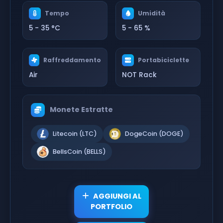
Tempo
Umidità
5 - 35 °C
5 - 65 %
Raffreddamento
Portabiciclette
Air
NOT Rack
Monete Estratte
Litecoin (LTC)
DogeCoin (DOGE)
BellsCoin (BELLS)
AGGIUNGI AL
PORTFOLIO