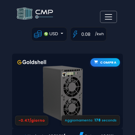
USD
/kwh
COMPRA
177
-0.47/giorno
Aggiornamento:
seconds