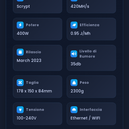
Scrypt
420MH/s
Potere
Efficienza
400W
0.95 J/Mh
Livello di
Rilascio
Rumore
March 2023
35db
Taglia
Peso
178 x 150 x 84mm
2300g
Tensione
Interfaccia
100-240V
Ethernet / WIFI