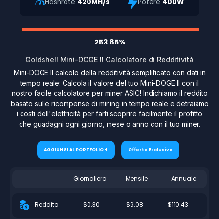
Hashrate
420MH/s
Potere
400W
253.85%
Goldshell Mini-DOGE II Calcolatore di Redditività
Mini-DOGE II calcolo della redditività semplificato con dati in
tempo reale: Calcola il valore del tuo Mini-DOGE II con il
nostro facile calcolatore per miner ASIC! Indichiamo il reddito
basato sulle ricompense di mining in tempo reale e detraiamo
i costi dell'elettricità per farti scoprire facilmente il profitto
che guadagni ogni giorno, mese o anno con il tuo miner.
AGGIUNGI AL PORTFOLIO +
Offerte Esclusive
Giornaliero
Mensile
Annuale
$0.30
$9.08
$110.43
Reddito