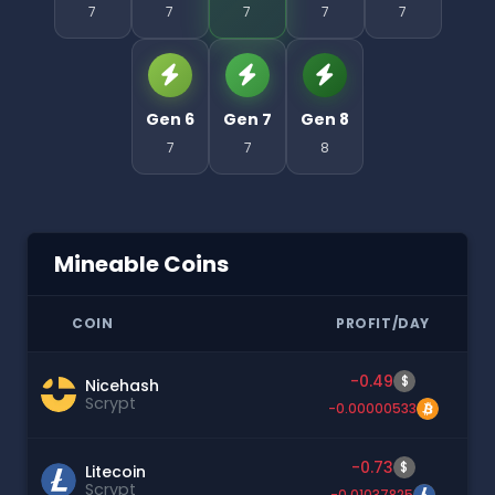
7
7
7
7
7
Gen 6
Gen 7
Gen 8
7
7
8
Mineable Coins
COIN
PROFIT/DAY
-0.49
$
Nicehash
Scrypt
-0.00000533
-0.73
$
Litecoin
Scrypt
-0.01037825